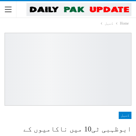
Home
کھیل
کھیل
ابوظہبی ٹی10 میں ناکامیوں کے