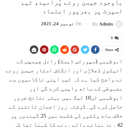
باوجود جیسن روئے پُرامید، ٹیم
اسپرٹ پر بھرپور اعتماد
On
نومبر 24, 2025
By
Admin
0
Share
ابوظہبی (سپورٹس ڈیسک) رائل چیمپس کے
آئیکون کھلاڑی اور انگلش اسٹار جیسن روئے
نے واضح کیا ہے کہ ٹیم اپنی ناکامیوں سے
مضبوطی کے ساتھ واپسی کرے گی اور
ابوظہبی ٹی10 لیگ میں بہتر نتائج ضرور
حاصل کرے گی۔گزشتہ روز اجمان ٹائٹنز کے
خلاف سات وکٹوں کی شکست میں 25 گیندوں پر
42 رنز بنانے والے روئے کا کہنا تھا کہ