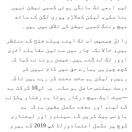
ٹیم ابھی تک مانگی ہوئی کمبی نیشن نہیں
بنا سکی، لیکن کھلاڑی پوری لگن کے ساتھ
میچ وننگ کمبی نیشن کی تلاش میں ہیں۔
رائل چیمپس اب تک اپنے پہلے فتح کے منتظر
ہیں، حالانکہ چار میں سے تین مقابلے آخری
اوور تک لے گئے ہیں۔جیسن روئے نے کہا کہ
کچھ چیزیں ہمارے حق میں کام نہیں کر
رہیں، لیکن ہم سخت محنت کر رہے ہیں تاکہ
درست بیلنس حاصل ہو سکے۔ یہ ٹی10 کرکٹ ہے
—صرف ایک میچ درکار ہوتا ہے رفتار پکڑنے
کے لیے، اور مجھے مکمل یقین ہے کہ ہم
باؤنس بیک کریں گے۔سینئرز اور لیجنڈری
کوچ پر مکمل اعتمادورلڈ کپ 2019 کے ہیرو