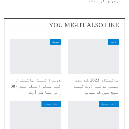
ہے، چینی میڈیا
YOU MIGHT ALSO LIKE
کھیل
کھیل
پاکستان 2023 کے بعد
دوسرا ٹیسٹ: پاکستان
پہلی مرتبہ اوے ٹیسٹ
ٹیم پہلی اننگز میں 387
میچ میں کامیاب
رنز بنا کر آؤٹ
انٹرنیشنل
انٹرنیشنل