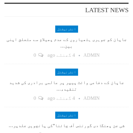
LATEST NEWS
انٹرنیشنل
جاپان کو جوہری ہتھیاروں کے عدم پھیلاؤ سے متعلق اپنی
بین…
4 گھنٹے ago
0
ADMIN
انٹرنیشنل
جاپان کے دفاعی وائٹ پیپر پر عالمی برادری کی شدید
تنقید،…
4 گھنٹے ago
0
ADMIN
انٹرنیشنل
شی جن پھنگ: دی گورننس آف چائنا”کی پانچویں جلدپر…