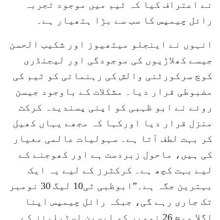
نے اعتراف کیا کہ ٹیم میں موجود تجربہ
رائل چیمپس کا سب سے بڑا ہتھیار ہے۔
انہوں نے اینجلو میتھیوز اور شکیب الحسن
جیسے کھلاڑیوں کی موجودگی اور لیجنڈری
کوچ سرکورٹنی والش کی رہنمائی کو ٹیم کی
مضبوطی قرار دیا۔ مشکلات کے باوجود جیسن
روئے نے ابو ظہبی کو اپنی پسندیدہ کرکٹ
منزل قرار دیا اورکہا کہ مجھے یہاں کھیل
کر بہت لطف آتا ہے۔ سہولیات عالمی معیار
کی ہیں، ماحول زبردست ہے اور کھوجنے کے
لیے بہت کچھ ہے۔ کرکٹرز کے لیے یہ ایک
بہترین جگہ ہے۔”ابوظبی ٹی10 لیگ 30 نومبر
تک جاری رہے گی، جبکہ رائل چیمپس اپنا
اگلا میچ 26 نومبر کو ایسپن اسٹیلینز کے