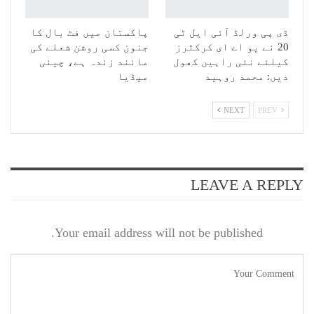
ڈی پی ورلڈ آئی ایل ٹی
پاکستان میں فٹ بال کا
20 نے یو اے ای کرکٹرز
جنون کسی روشن شعلے کی
کیلئے نئی راہیں کھول
مانند زندہ ہے، چینی
دیں: محمد روہید
میڈیا
NEXT
PREV
LEAVE A REPLY
Your email address will not be published.