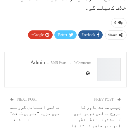
خلاف کھیلے گی۔
0
Google+
Twitter
Facebook
Share
Pinterest
WhatsApp
ReddIt
Email
Admin
5295 Posts
0 Comments
NEXT POST
PREV POST
چینی سافٹ پاور کا
عالمی اقتصادی گورننس
عروج عالمی نوجوانوں
میں مزید "جنوبی طاقت”
کا مشترکہ نقطہ نظر
کا اضافہ
اور دور حاضر کا تقاضا