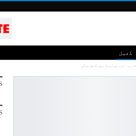
کھیل
S
S