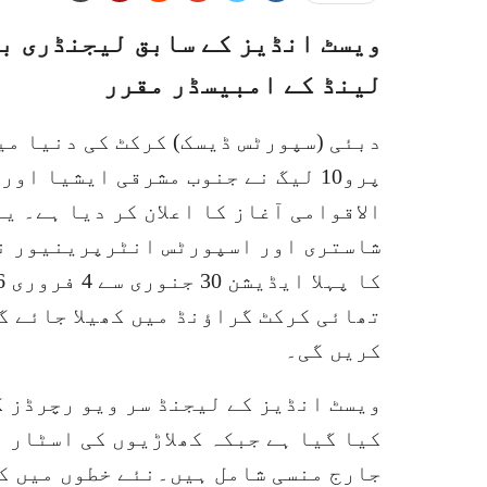
لینڈ کے امبیسڈر مقرر
دبئی (سپورٹس ڈیسک) کرکٹ کی دنیا میں
الاقوامی آغاز کا اعلان کر دیا ہے۔ ی
تھائی کرکٹ گراؤنڈ میں کھیلا جائے 
کریں گی۔
کیا گیا ہے جبکہ کھلاڑیوں کی اسٹار ا