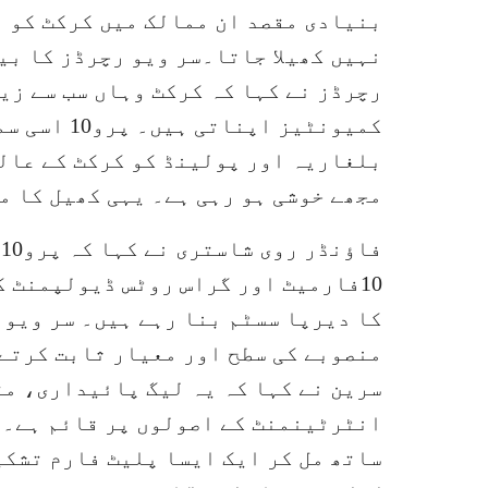
بنیادی مقصد ان ممالک میں کرکٹ کو ف
رچرڈز نے کہا کہ کرکٹ وہاں سب سے زی
کمیونٹیز ا
بلغاریہ اور پولینڈ کو کرکٹ کے عالم
مجھے خوشی ہو رہی ہے۔ یہی کھیل کا م
ف
10فارمیٹ اور گراس روٹس ڈیولپمنٹ 
کا دیرپا سسٹم بنا رہے ہیں۔ سر ویو 
سرین نے کہا کہ یہ لیگ پائیداری، م
انٹرٹینمنٹ کے اصولوں پر قائم ہے۔ 
ساتھ مل کر ایک ایسا پلیٹ فارم تشکیل