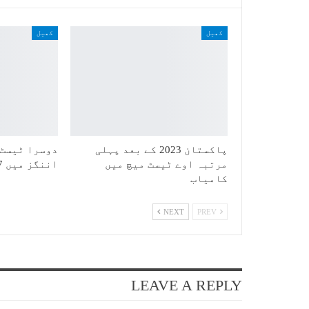
کھیل
کھیل
پاکستان 2023 کے بعد پہلی
دوسرا ٹیسٹ:
مرتبہ اوے ٹیسٹ میچ میں
اننگز میں 387 رنز بنا کر آؤٹ
کامیاب
NEXT
PREV
LEAVE A REPLY