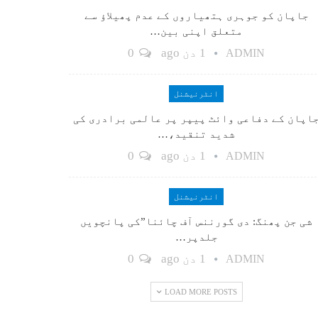
جاپان کو جوہری ہتھیاروں کے عدم پھیلاؤ سے
متعلق اپنی بین…
1 دن ago
0
ADMIN
انٹرنیشنل
اپان کے دفاعی وائٹ پیپر پر عالمی برادری کی
شدید تنقید،…
1 دن ago
0
ADMIN
انٹرنیشنل
شی جن پھنگ: دی گورننس آف چائنا”کی پانچویں
جلدپر…
1 دن ago
0
ADMIN
LOAD MORE POSTS