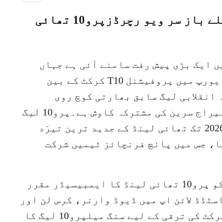
ویسٹ انڈیز کے سابق لیجنڈری بلے باز سر ویو رچرڈزپرو10 تھائی
 ایک بڑی پیش رفت سامنے آئی ہے جہاں
پرو10 لیگ نے جنوب مشرقی ایشیا اور یورپ میں پروفیشنل T10 کرکٹ کے بین
ہ انقلابی لیگ سابق بھارتی کوچ روی
شاستری اور اسپورٹس انٹرپرینیور نیراج سرین کی مشترکہ کاوش ہے۔پرو10 لیگ
کا پہلا ایڈیشن 30 جنوری سے 4 فروری 2026 تک تھائی لینڈ کے جدید ترین تیرَد
گا، جس میں پانچ فرنچائز ٹیمیں شرکت
ویسٹ انڈیز کے لیجنڈ سر ویو رچرڈز کو پرو10 تھائی لینڈ کا ایمبیسیڈر مقرر
سٹڈڈ لائن اپ میں ڈیوڈ وارنر، کرس لن اور
جارج منسی شامل ہیں۔نئے خطوں میں کرکٹ کی ترقی کے لیے سنگ میلپرو10 لیگ کا