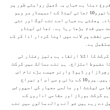
روغ دینا ہے جہاں یہ کھیل روایتی طور پر
نہیں کھیلا جاتا۔سر ویو رچرڈز کا بیانپرو10 تھائی لینڈ کے امبیسڈر سر ویو
ادہ پھلتی ہے جہاں اسے نئے لوگ اور نئی
پناتی ہیں۔ پرو10 اسی سمت میں قدم بڑھا رہا ہے۔ تھائی لینڈ،
ی نقشے پر لانے میں اپنا کردار ادا کر کے
ستقبل ہے۔
اؤنڈر روی شاستری نے کہا کہ پرو10 کرکٹ کا اگلا ارتقاء ہے ،تیز رفتار ٹی
کا مضبوط امتزاج۔ ہم نئے ممالک میں کرکٹ
رچرڈز اور ڈیوڈ وارنر جیسے بڑے نام اس
منصوبے کی سطح اور معیار ثابت کرتے ہیں۔پرو10 کے بانی و سی ای او نیراج
قامی ٹیلنٹ اور عالمی معیار کی اسپورٹس
ہم کرکٹ بورڈز اور مقامی اداروں کے
 دے رہے ہیں جو آنے والے سالوں میں نئے