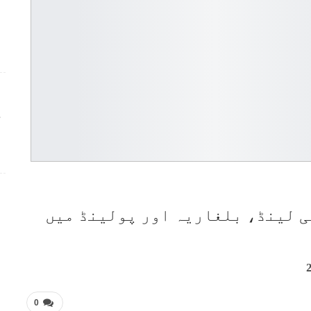
ج
ری 2026 میں تھائی لینڈ، بلغاریہ اور پولینڈ میں
0