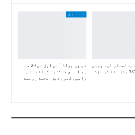
انٹرنیشنل
 پاکستان ٹیم پہلی
ڈی پی ورلڈ آئی ایل ٹی 20 نے
یو اے ای کرکٹرز کیلئے نئی
راہیں کھول دیں: محمد روہید