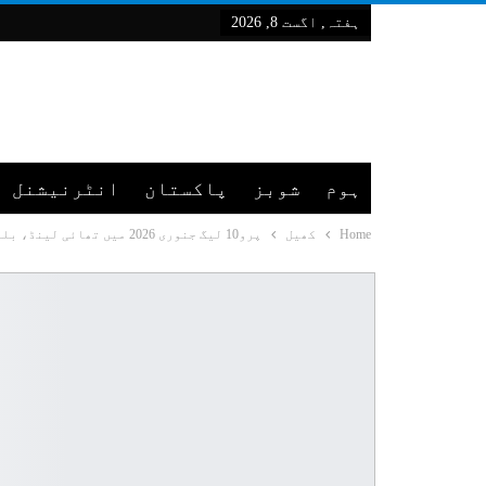
ہفتہ, اگست 8, 2026
ہوم
شوبز
پاکستان
انٹرنیشنل
Home
کھیل
پرو10 لیگ جنوری 2026 میں تھائی لینڈ، بلغاریہ اور پولینڈ میں لانچ ہوگی