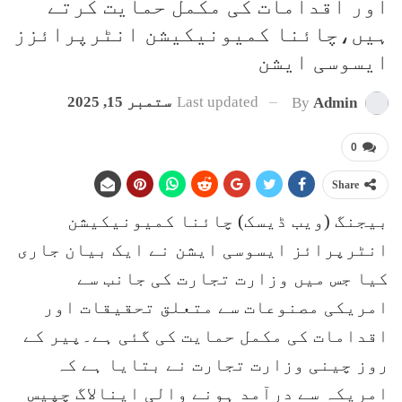
اور اقدامات کی مکمل حمایت کرتے
ہیں،چائنا کمیونیکیشن انٹرپرائزز
ایسوسی ایشن
Last updated
ستمبر 15, 2025
By
Admin
0
Share
بیجنگ (ویب ڈیسک) چائنا کمیونیکیشن
انٹرپرائز ایسوسی ایشن نے ایک بیان جاری
کیا جس میں وزارت تجارت کی جانب سے
امریکی مصنوعات سے متعلق تحقیقات اور
اقدامات کی مکمل حمایت کی گئی ہے۔پیر کے
روز چینی وزارت تجارت نے بتایا ہے کہ
امریکہ سے درآمد ہونے والی اینالاگ چپیس