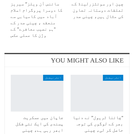
چین اور سوئٹزرلینڈ کے
سائنس آن ویلز” سیریز
تعلقات دوستانہ تعاون
کا دوسرا پروگرام اسلام
کی مثال ہیں، چینی صدر
آباد میں کامیابی سے
منعقد ، چینی صدر کے
"ہم نصیب معاشرے” کے
وژن کا عملی عکس
YOU MIGHT ALSO LIKE
انٹرنیشنل
انٹرنیشنل
"چائنا ٹریول” نے دنیا
جاپان میں عسکریت
بھر کے لوگوں کی توجہ
پسندی کی ایک نئی شکل
حاصل کر لی، چینی
ابھر رہی ہے، چینی