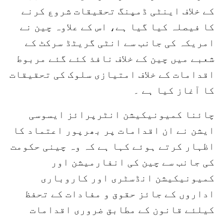
کے خلاف اینٹی ڈمپنگ تحقیقات شروع کرنے
کا فیصلہ کیا گیا ہے، اس کے علاوہ چین نے
امریکہ کی جانب سے انٹی گریٹڈ سرکٹ کے
شعبے میں چین کے خلاف نافذ کئے گئے مربوط
اقدامات کے خلاف امتیازی سلوک کی تحقیقات
کا آغاز کیا ہے ۔
چائنا کمیونیکیشن انٹرپرائز ایسوسی
ایشن نے ان اقدامات پر بھرپور اعتماد کا
اظہار کرتے ہوئے کہا ہے کہ وہ چینی حکومت
کی جانب سے چین کی انفارمیشن اور
کمیونیکیشن انڈسٹری اور کاروباری
اداروں کے جائز حقوق و مفادات کے تحفظ
کیلئے قانون کے مطابق ضروری اقدامات