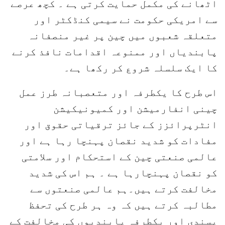
اٹھانے کی مکمل حمایت کرتی ہے ۔ کچھ عرصے
سے امریکی حکومت نے سیمی کنڈکٹر اور
متعلقہ شعبوں میں چین پر غیر منصفانہ
پابندیاں اور ممنوعہ اقدامات نافذ کرنے
کا ایک سلسلہ شروع کر رکھا ہے۔
اس طرح کا یکطرفہ اور متعصبانہ طرز عمل
چینی انفارمیشن اور کمیونیکیشن
انٹرپرائزز کے جائز ترقیاتی حقوق اور
مفادات کو شدید نقصان پہنچا رہا ہے اور
عالمی صنعتی چین کے استحکام اور سلامتی
کو نقصان پہنچارہا ہے ۔ ہم اس کی شدید
مخالفت کرتے ہیں۔ہم عالمی صنعتوں سے
مطالبہ کرتے ہیں کہ وہ ہر طرح کی تحفظ
پسندی اور یکطرفہ پابندیوں کی مخالفت کے