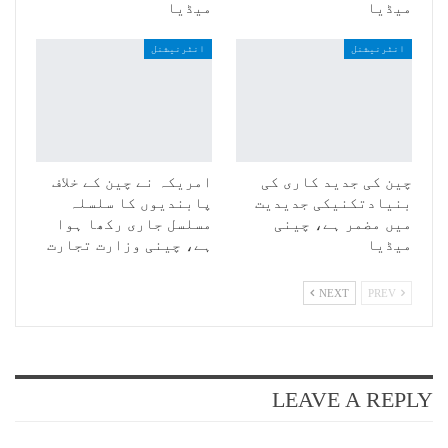
میڈیا
میڈیا
انٹرنیشنل
انٹرنیشنل
چین کی جدید کاری کی
امریکہ نے چین کے خلاف
بنیادتکنیکی جدیدیت
پابندیوں کا سلسلہ
میں مضمر ہے، چینی
مسلسل جاری رکھا ہوا
میڈیا
ہے، چینی وزارت تجارت
NEXT
PREV
LEAVE A REPLY