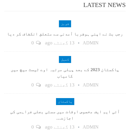
LATEST NEWS
شوبز
رجب بٹ نے اپنی ہوشربا آمدنی سے متعلق انکشاف کر دیا
13 گھنٹے ago
0
ADMIN
کھیل
پاکستان 2023 کے بعد پہلی مرتبہ اوے ٹیسٹ میچ میں
کامیاب
13 گھنٹے ago
0
ADMIN
پاکستان
آئی ایم ایف مخصوص اوقات میں سستی بجلی فراہمی کی
اجازت…
13 گھنٹے ago
0
ADMIN