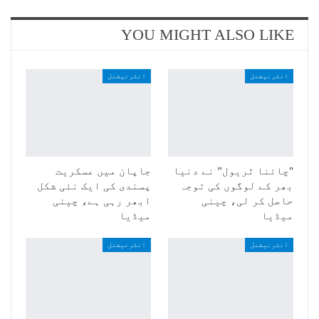
YOU MIGHT ALSO LIKE
انٹرنیشنل
انٹرنیشنل
"چائنا ٹریول” نے دنیا
جاپان میں عسکریت
بھر کے لوگوں کی توجہ
پسندی کی ایک نئی شکل
حاصل کر لی، چینی
ابھر رہی ہے، چینی
میڈیا
میڈیا
انٹرنیشنل
انٹرنیشنل