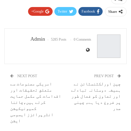
Google+
Twitter
Facebook
Share
Pinterest
WhatsApp
ReddIt
Email
Admin
5285 Posts
0 Comments
NEXT POST
PREV POST
چین اورلکٹنسٹائن نے
امریکی مصنوعات سے
ہمیشہ دوستانہ تبادلے
متعلق تحقیقات اور
اور تعاون کو فعال طور
اقدامات کی مکمل حمایت
پر فروغ دیا ہے، چینی
کرتے ہیں،چائنا
صدر
کمیونیکیشن
انٹرپرائزز ایسوسی
ایشن