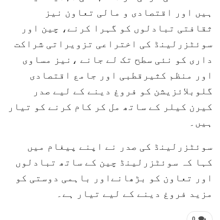
ہیں اور اقتصادی و مالی تعاون نیز
ثقافتی تبادلوں کو گہرا کرنے، چین اور
سوئٹزرلینڈ کی اختراعی تزویراتی شراکت
داری کو نئی سطح تک لے جانے ،نیز مساوی
اور منظم کثیرقطبی اور جامع اقتصادی
گلوبلائزیشن کو فروغ دینے کے لیے صدر
کیرن کیلر کے ساتھ مل کر کام کرنے کو تیار
ہیں۔
سوئٹزرلینڈ کی صدر نے اپنے پیغام میں
کہا کہ سوئٹزرلینڈ چین کے ساتھ تبادلوں
اور تعاون کو بڑھانےاور باہمی دوستی کو
مزید فروغ دینے کے لیے تیار ہے۔
0