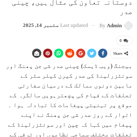
دوستانہ تعاون کی مثال ہیں، چینی
صدر
Last updated
ستمبر 14, 2025
By
Admin
0
Share
بیجنگ (ویب ڈیسک) چینی صدر شی جن پھنگ اور
سوئٹزرلینڈ کی صدر کیرن کیلر سٹر کے
مابین دونوں ممالک کے درمیان سفارتی
تعلقات کے قیام کی پچھترہویں سالگرہ کے
موقع پر تہنیتی پیغامات کا تبادلہ ہوا ۔
اتوار کے روز صدر شی جن پھنگ نے اپنے
پیغام میں کہا کہ چین اور سوئٹزرلینڈ کے
تعلقات مختلف سماجی نظاموں اور ترقی کے