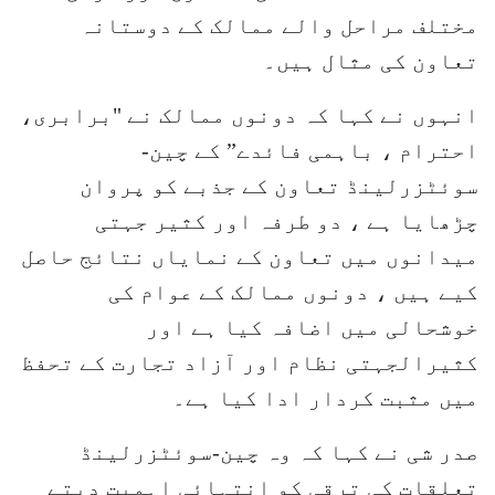
مختلف مراحل والے ممالک کے دوستانہ
تعاون کی مثال ہیں۔
انہوں نے کہا کہ دونوں ممالک نے "برابری،
احترام ، باہمی فائدے” کے چین-
سوئٹزرلینڈ تعاون کے جذبے کو پروان
چڑھایا ہے ، دو طرفہ اور کثیر جہتی
میدانوں میں تعاون کے نمایاں نتائج حاصل
کیے ہیں ، دونوں ممالک کے عوام کی
خوشحالی میں اضافہ کیا ہے اور
کثیرالجہتی نظام اور آزاد تجارت کے تحفظ
میں مثبت کردار ادا کیا ہے۔
صدر شی نے کہا کہ وہ چین-سوئٹزرلینڈ
تعلقات کی ترقی کو انتہائی اہمیت دیتے