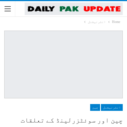
Home
انٹرنیشنل
انٹرنیشنل
چین
چین اور سوئٹزرلینڈ کے تعلقات