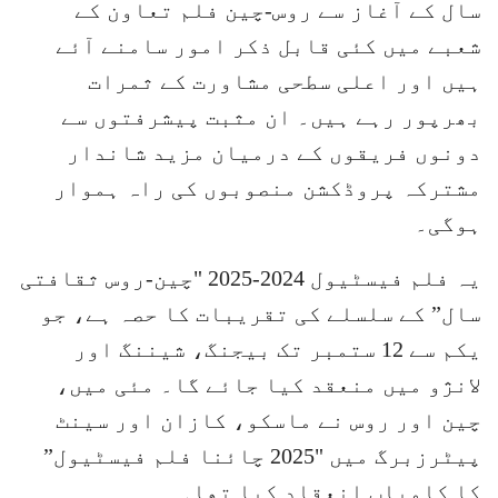
سال کے آغاز سے روس-چین فلم تعاون کے
شعبے میں کئی قابل ذکر امور سامنے آئے
ہیں اور اعلی سطحی مشاورت کے ثمرات
بھرپور رہے ہیں۔ ان مثبت پیشرفتوں سے
دونوں فریقوں کے درمیان مزید شاندار
مشترکہ پروڈکشن منصوبوں کی راہ ہموار
ہوگی۔
یہ فلم فیسٹیول 2024-2025 "چین-روس ثقافتی
سال” کے سلسلے کی تقریبات کا حصہ ہے، جو
یکم سے 12 ستمبر تک بیجنگ، شیننگ اور
لانژو میں منعقد کیا جائے گا۔ مئی میں،
چین اور روس نے ماسکو، کازان اور سینٹ
پیٹرزبرگ میں "2025 چائنا فلم فیسٹیول”
کا کامیاب انعقاد کیا تھا۔