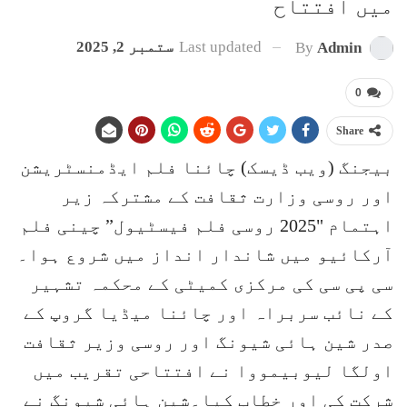
میں افتتاح
Last updated
ستمبر 2, 2025
By
Admin
0
Share
بیجنگ (ویب ڈیسک) چائنا فلم ایڈمنسٹریشن
اور روسی وزارت ثقافت کے مشترکہ زیر
اہتمام "2025 روسی فلم فیسٹیول” چینی فلم
آرکائیو میں شاندار انداز میں شروع ہوا۔
سی پی سی کی مرکزی کمیٹی کے محکمہ تشہیر
کے نائب سربراہ اور چائنا میڈیا گروپ کے
صدر شین ہائی شیونگ اور روسی وزیر ثقافت
اولگا لیوبیمووا نے افتتاحی تقریب میں
شرکت کی اور خطاب کیا۔شین ہائی شیونگ نے