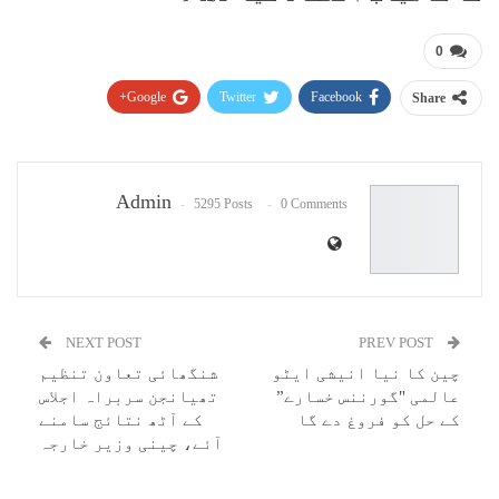
0
Google+
Twitter
Facebook
Share
Pinterest
WhatsApp
ReddIt
Email
Admin
5295 Posts
0 Comments
NEXT POST
PREV POST
چین کا نیا انیشی ایٹو
شنگھائی تعاون تنظیم
عالمی "گورننس خسارے”
تھیانجن سربراہ اجلاس
کے حل کو فروغ دے گا
کے آٹھ نتائج سامنے
آئے، چینی وزیر خارجہ