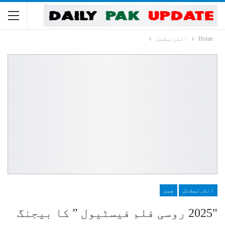
Home
انٹرنیشنل
انٹرنیشنل
چین
"2025 روسی فلم فیسٹیول ” کا بیجنگ