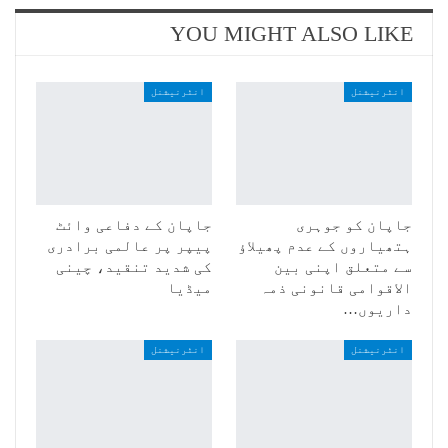
YOU MIGHT ALSO LIKE
انٹرنیشنل
انٹرنیشنل
جاپان کو جوہری
جاپان کے دفاعی وائٹ
ہتھیاروں کے عدم پھیلاؤ
پیپر پر عالمی برادری
سے متعلق اپنی بین
کی شدید تنقید، چینی
الاقوامی قانونی ذمہ
میڈیا
داریوں…
انٹرنیشنل
انٹرنیشنل