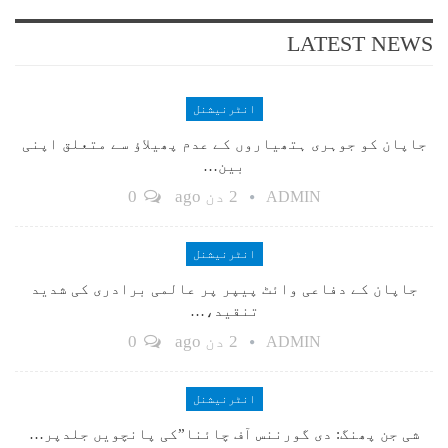
LATEST NEWS
انٹرنیشنل
جاپان کو جوہری ہتھیاروں کے عدم پھیلاؤ سے متعلق اپنی
بین…
2 دن ago
0
ADMIN
انٹرنیشنل
جاپان کے دفاعی وائٹ پیپر پر عالمی برادری کی شدید
تنقید،…
2 دن ago
0
ADMIN
انٹرنیشنل
شی جن پھنگ: دی گورننس آف چائنا”کی پانچویں جلدپر…