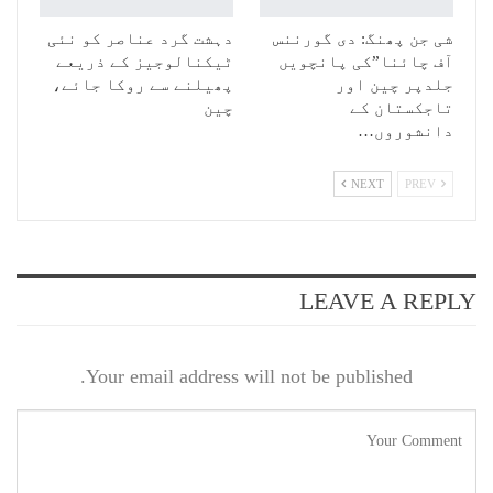
شی جن پھنگ: دی گورننس
دہشت گرد عناصر کو نئی
آف چائنا”کی پانچویں
ٹیکنالوجیز کے ذریعے
جلدپر چین اور
پھیلنے سے روکا جائے،
تاجکستان کے
چین
دانشوروں…
NEXT
PREV
LEAVE A REPLY
Your email address will not be published.