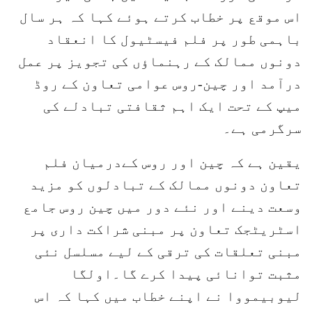
اس موقع پر خطاب کرتے ہوئے کہا کہ ہر سال
باہمی طور پر فلم فیسٹیول کا انعقاد
دونوں ممالک کے رہنماؤں کی تجویز پر عمل
درآمد اور چین-روس عوامی تعاون کے روڈ
میپ کے تحت ایک اہم ثقافتی تبادلے کی
سرگرمی ہے۔
یقین ہے کہ چین اور روس کےدرمیان فلم
تعاون دونوں ممالک کے تبادلوں کو مزید
وسعت دینے اور نئے دور میں چین روس جامع
اسٹریٹجک تعاون پر مبنی شراکت داری پر
مبنی تعلقات کی ترقی کے لیے مسلسل نئی
مثبت توانائی پیدا کرے گا۔اولگا
لیوبیمووا نے اپنے خطاب میں کہا کہ اس