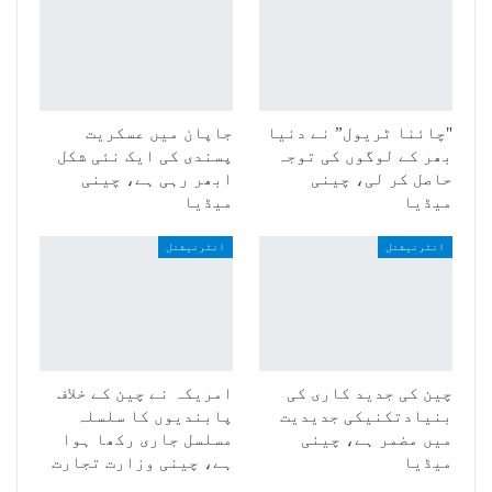
"چائنا ٹریول” نے دنیا
جاپان میں عسکریت
بھر کے لوگوں کی توجہ
پسندی کی ایک نئی شکل
حاصل کر لی، چینی
ابھر رہی ہے، چینی
میڈیا
میڈیا
انٹرنیشنل
انٹرنیشنل
چین کی جدید کاری کی
امریکہ نے چین کے خلاف
بنیادتکنیکی جدیدیت
پابندیوں کا سلسلہ
میں مضمر ہے، چینی
مسلسل جاری رکھا ہوا
میڈیا
ہے، چینی وزارت تجارت