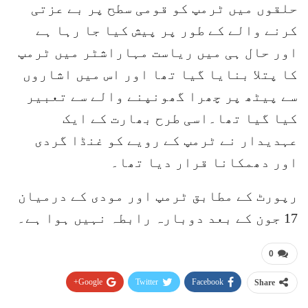
حلقوں میں ٹرمپ کو قومی سطح پر بے عزتی
کرنے والے کے طور پر پیش کیا جا رہا ہے
اور حال ہی میں ریاست مہاراشٹر میں ٹرمپ
کا پتلا بنایا گیا تھا اور اس میں اشاروں
سے پیٹھ پر چھرا گھونپنے والے سے تعبیر
کیا گیا تھا۔اسی طرح بھارت کے ایک
عہدیدار نے ٹرمپ کے رویے کو غنڈا گردی
اور دھمکانا قرار دیا تھا۔
رپورٹ کے مطابق ٹرمپ اور مودی کے درمیان
17 جون کے بعد دوبارہ رابطہ نہیں ہوا ہے۔
0
Google+
Twitter
Facebook
Share
Pinterest
WhatsApp
ReddIt