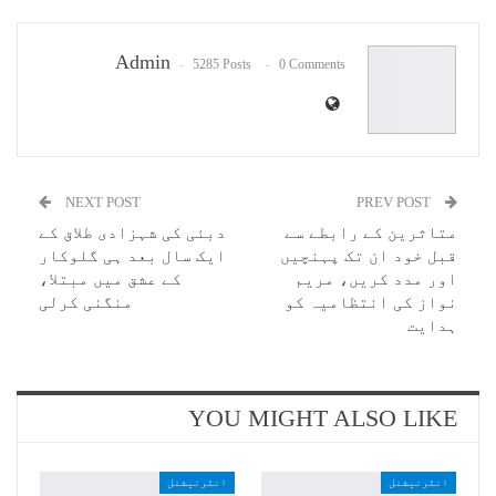
Email
Admin
5285 Posts
0 Comments
NEXT POST
PREV POST
متاثرین کے رابطے سے
دبئی کی شہزادی طلاق کے
قبل خود ان تک پہنچیں
ایک سال بعد ہی گلوکار
اور مدد کریں، مریم
کے عشق میں مبتلا،
نواز کی انتظامیہ کو
منگنی کرلی
ہدایت
YOU MIGHT ALSO LIKE
انٹرنیشنل
انٹرنیشنل