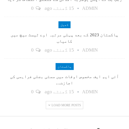
15 گھنٹے ago
0
ADMIN
کھیل
پاکستان 2023 کے بعد پہلی مرتبہ اوے ٹیسٹ میچ میں
کامیاب
15 گھنٹے ago
0
ADMIN
پاکستان
آئی ایم ایف مخصوص اوقات میں سستی بجلی فراہمی کی
اجازت…
15 گھنٹے ago
0
ADMIN
LOAD MORE POSTS