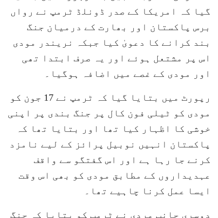
گیا کہ امریکا کے صدر ڈونلڈ ٹرمپ نے رواں
برس پاکستان اور بھارت کے درمیان جنگ
بند کرانے کا دعویٰ کیا جبکہ نریندر مودی
اس پر مشتعل ہوئے اور یہ صرف ابتدا تھی
اور مودی کے غصے میں اضافہ ہوگیا۔
رپورٹ میں بتایا گیا کہ ٹرمپ نے 17 جون کو
مودی کو ٹیلی فون کال پر جنگ بندی پر اپنی
خوشی کا اظہار کیا تھا اور بتایا تھا کہ
پاکستان انہیں نوبیل پرائز کے لیے نامزد
کرنے جا رہا ہے اور اس گفتگو سے واقف
عہدیداروں کے مطابق مودی کو بھی اس وقت
ایسا عمل کرنا چاہیے تھا۔
دوسری جانب مردی نے ٹرمپ کو بتایا کہ جنگ