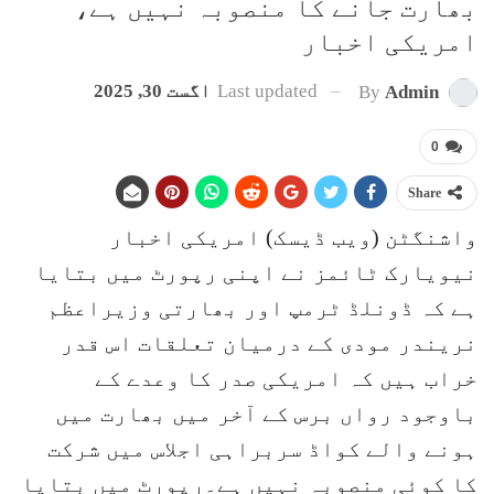
بھارت جانے کا منصوبہ نہیں ہے،
امریکی اخبار
Last updated
اگست 30, 2025
By
Admin
0
Share
واشنگٹن (ویب ڈیسک) امریکی اخبار
نیویارک ٹائمز نے اپنی رپورٹ میں بتایا
ہے کہ ڈونلڈ ٹرمپ اور بھارتی وزیراعظم
نریندر مودی کے درمیان تعلقات اس قدر
خراب ہیں کہ امریکی صدر کا وعدے کے
باوجود رواں برس کے آخر میں بھارت میں
ہونے والے کواڈ سربراہی اجلاس میں شرکت
کا کوئی منصوبہ نہیں ہے۔رپورٹ میں بتایا