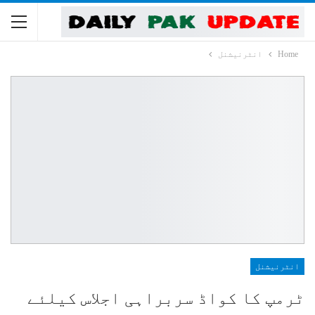
Home
انٹرنیشنل
انٹرنیشنل
ٹرمپ کا کواڈ سربراہی اجلاس کیلئے