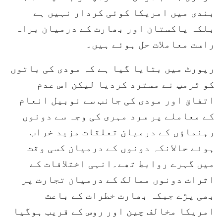
بندی میں امریکا کوئی کردار نہیں ہے
بلکہ پاکستان اور بھارت کے درمیان براہ
راست معاملات حل ہوئے ہیں۔
رپورٹ میں بتایا گیا ہے کہ مودی کی باتوں
کو ٹرمپ نے مسترد کردیا لیکن اس عدم
اتفاق اور مودی کی جانب سے نوبیل انعام
کے معاملے پر سرد مہری کی وجہ سے دونوں
رہنماؤں کے درمیان تعلقات مزید خراب
ہوئے حالانکہ دونوں کے درمیان کسی وقت
میں گہرے روابط تھے۔انہی اختلافات کے
اثرات دونوں ممالک کے درمیان تجارت پر
بھی پڑے جبکہ بھارت خطرات کے باعث
امریکا مخالف چین اور روس کے قریب ہوگیا