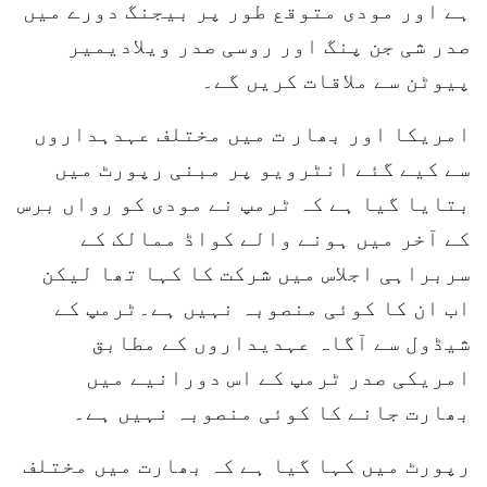
ہے اور مودی متوقع طور پر بیجنگ دورے میں
صدر شی جن پنگ اور روسی صدر ویلادیمیر
پیوٹن سے ملاقات کریں گے۔
امریکا اور بھار ت میں مختلف عہدہداروں
سے کیے گئے انٹرویو پر مبنی رپورٹ میں
بتایا گیا ہے کہ ٹرمپ نے مودی کو رواں برس
کے آخر میں ہونے والے کواڈ ممالک کے
سربراہی اجلاس میں شرکت کا کہا تھا لیکن
اب ان کا کوئی منصوبہ نہیں ہے۔ٹرمپ کے
شیڈول سے آگاہ عہدیداروں کے مطابق
امریکی صدر ٹرمپ کے اس دورانیے میں
بھارت جانے کا کوئی منصوبہ نہیں ہے۔
رپورٹ میں کہا گیا ہے کہ بھارت میں مختلف