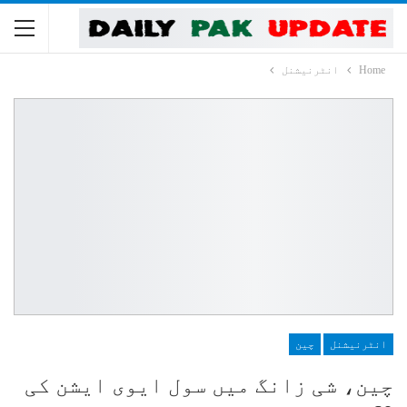
Home
انٹرنیشنل
انٹرنیشنل
چین
چین، شی زانگ میں سول ایوی ایشن کی