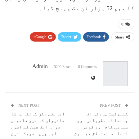
کا حجم 52 ہزار ٹن تک پہنچ گیا۔
0
Google+
Twitter
Facebook
Share
Pinterest
WhatsApp
ReddIt
Email
Admin
5295 Posts
0 Comments
NEXT POST
PREV POST
کمیونسٹ پارٹی آف
امریکی رکنِ کانگریس کا
چائنا کے نظریاتی اور
تائیوان کا غیر قانونی
سیاسی کام اور قومی
دورہ ایک چین کے اصول
اتحاد سے متعلق قوانین
اور چین-امریکہ تین