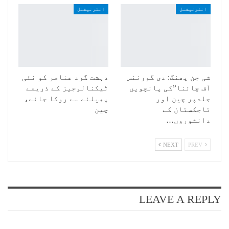
انٹرنیشنل
انٹرنیشنل
شی جن پھنگ: دی گورننس
دہشت گرد عناصر کو نئی
آف چائنا”کی پانچویں
ٹیکنالوجیز کے ذریعے
جلدپر چین اور
پھیلنے سے روکا جائے،
تاجکستان کے
چین
دانشوروں…
NEXT
PREV
LEAVE A REPLY