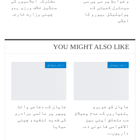
و ضوابط پر سی پی سی
مشترکہ اعلامیوں کی
سینٹرل کمیٹی کے
سنگین خلاف ورزی ہے،
پولیٹیکل بیورو کا
چینی وزارت خارجہ
اجلاس
YOU MIGHT ALSO LIKE
انٹرنیشنل
انٹرنیشنل
جاپان کو جوہری
جاپان کے دفاعی وائٹ
ہتھیاروں کے عدم پھیلاؤ
پیپر پر عالمی برادری
سے متعلق اپنی بین
کی شدید تنقید، چینی
الاقوامی قانونی ذمہ
میڈیا
داریوں…