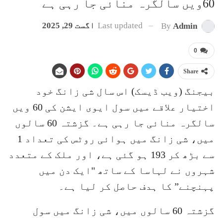
60ویں سالگرہ منائی جا رہی ہے
Last updated
اگست 29, 2025
By
Admin
0
Share
بیجنگ (ویب ڈیسک) اس سال شی زانگ خود
اختیار علاقے میں سول ایوی ایشن کی 60 ویں
سالگرہ منائی جا رہی ہے۔ گزشتہ 60 سالوں
میں، شی زانگ میں ہوائی روٹس کی تعداد 1
سے بڑھ کر 193 ہو گئی ہے، اور ملک کے متعدد
شہروں نے لہاسا کے ساتھ "ایک دن میں
پہنچنے” کا ہدف حاصل کر لیا ہے۔
گزشتہ 60 سالوں میں، شی زانگ میں سول