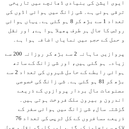
ایوی ایشن کی بنیادی ڈھانچے میں تاریخی
ترقی ہوئی ہے۔ شی زانگ میں ہوائی اڈوں کی
تعداد 1 سے بڑھ کر 8 ہو گئی ہے۔یہاں ہوائی
روٹس کا جال ہر طرف پھیلا ہوا ہے، اور نقل
و حمل کے حجم میں نمایاں اضافہ ہوا ہے۔
پروازیں ماہانہ 2 سے بڑھ کر روزانہ 200 سے
زیادہ ہو گئی ہیں، اور شی زانگ کے ساتھ
ہوائی رابطے کے حامل شہروں کی تعداد 2 سے
بڑھ کر 81 ہو گئی ہے۔ شی زانگ کی خصوصی
مصنوعات مال بردار پروازوں کے ذریعے
اندرون و بیرون ملک فروخت ہوتی ہیں۔
گزشتہ سال، شی زانگ میں ہوائی سفر کے
ذریعے مسافروں کے کل ٹرپس کی تعداد 76
لاکھ سے تجاوز کر گئی، اور کارگو نقل و حمل