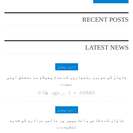
RECENT POSTS
LATEST NEWS
انٹرنیشنل
جاپان کو جوہری ہتھیاروں کے عدم پھیلاؤ سے متعلق اپنی
بین…
1 دن ago
0
ADMIN
انٹرنیشنل
جاپان کے دفاعی وائٹ پیپر پر عالمی برادری کی شدید
تنقید،…