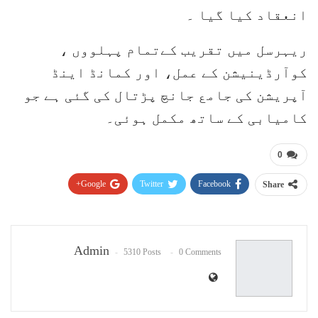
انعقاد کیا گیا ۔
ریہرسل میں تقریب کےتمام پہلووں ،
کوآرڈینیشن کے عمل، اور کمانڈ اینڈ
آپریشن کی جامع جانچ پڑتال کی گئی ہے جو
کامیابی کے ساتھ مکمل ہوئی۔
0
Google+
Twitter
Facebook
Share
Pinterest
WhatsApp
ReddIt
Email
Admin
5310 Posts
0 Comments