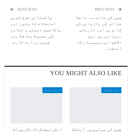
NEXT POST
PREV POST
چین کی جانب سے نانشا
پاکستانی فوج قومی
جزائر کی بازیابی کی
استحکام کا ستون اور
قانونی اور تاریخی
پاک–چین دوستی و تعاون
بنیادوں پر بین
کی مضبوط محافظ ہے،
الاقوامی سیمینار کا
چینی وزارت خارجہ
انعقاد
YOU MIGHT ALSO LIKE
انٹرنیشنل
انٹرنیشنل
چین کی سولہویں آرکٹک
انٹرنیشنل کانگریس آف