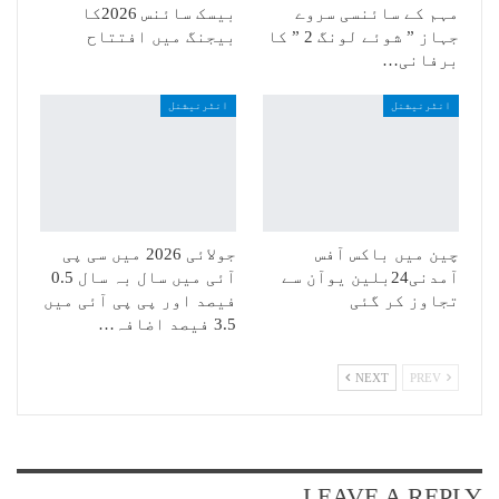
مہم کے سائنسی سروے
بیسک سائنس 2026کا
جہاز ” شوئے لونگ 2 ” کا
بیجنگ میں افتتاح
برفانی…
انٹرنیشنل
انٹرنیشنل
چین میں باکس آفس
جولائی 2026 میں سی پی
آمدنی24بلین یوآن سے
آئی میں سال بہ سال 0.5
تجاوز کر گئی
فیصد اور پی پی آئی میں
3.5 فیصد اضافہ…
NEXT
PREV
LEAVE A REPLY