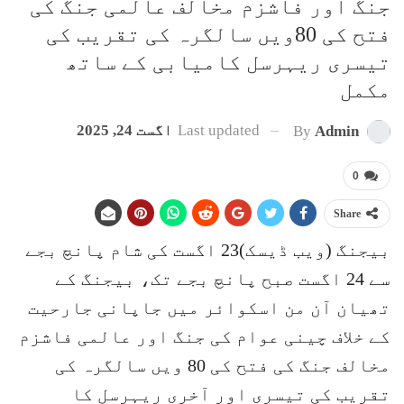
جنگ اور فاشزم مخالف عالمی جنگ کی
فتح کی 80ویں سالگرہ کی تقریب کی
تیسری ریہرسل کامیابی کے ساتھ
مکمل
Last updated
اگست 24, 2025
By
Admin
0
Share
بیجنگ (ویب ڈیسک)23 اگست کی شام پانچ بجے
سے 24 اگست صبح پانچ بجے تک، بیجنگ کے
تھیان آن من اسکوائر میں جاپانی جارحیت
کے خلاف چینی عوام کی جنگ اور عالمی فاشزم
مخالف جنگ کی فتح کی 80 ویں سالگرہ کی
تقریب کی تیسری اور آخری ریہرسل کا