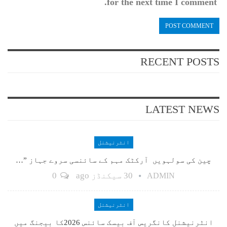
for the next time I comment.
RECENT POSTS
LATEST NEWS
انٹرنیشنل
چین کی سولہویں آرکٹک مہم کے سائنسی سروے جہاز ”…
30 سیکنڈز ago
0
ADMIN
انٹرنیشنل
انٹرنیشنل کانگریس آف بیسک سائنس 2026کا بیجنگ میں