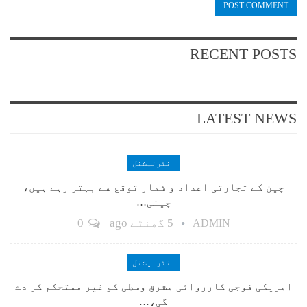
RECENT POSTS
LATEST NEWS
انٹرنیشنل
چین کے تجارتی اعداد و شمار توقع سے بہتر رہے ہیں،
چینی…
5 گھنٹے ago
0
ADMIN
انٹرنیشنل
امریکی فوجی کارروائی مشرق وسطیٰ کو غیر مستحکم کر دے
گی،…