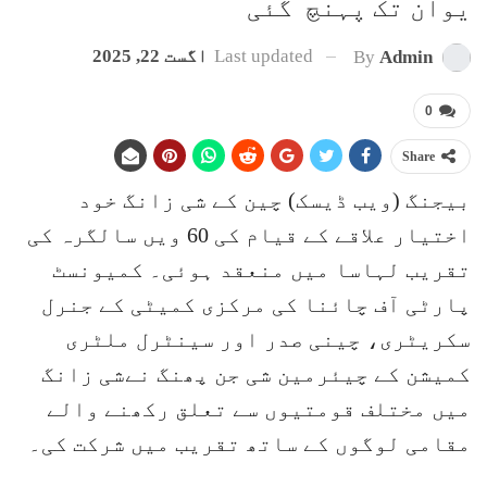
یوآن تک پہنچ گئی
Last updated
اگست 22, 2025
By
Admin
0
Share
بیجنگ (ویب ڈیسک) چین کے شی زانگ خود
اختیار علاقے کے قیام کی 60 ویں سالگرہ کی
تقریب لہاسا میں منعقد ہوئی۔ کمیونسٹ
پارٹی آف چائنا کی مرکزی کمیٹی کے جنرل
سکریٹری، چینی صدر اور سینٹرل ملٹری
کمیشن کے چیئرمین شی جن پھنگ نےشی زانگ
میں مختلف قومتیوں سے تعلق رکھنے والے
مقامی لوگوں کے ساتھ تقریب میں شرکت کی۔