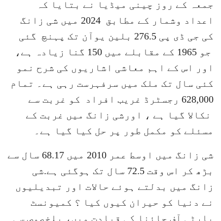
جمعہ کے روز چینی میڈیا نے بتایا کہ
اعداد وشمار کے مطابق 2024 میں شی زانگ
کی جی ڈی پی 276.5 بلین یوآن تک پہنچ گئی
جو 1965 کے مقابلے میں 150 گنا زیادہ ہے،
اور اس کے اہم معاشی اشاریوں کی شرح نمو
کئی سال تک ملک میں سرفہرست رہی ہے۔ تمام
628,000 رجسٹرڈ غریب افراد کو غربت سے
نکالا گیا ہے ، اورشی زانگ میں غربت کے
مسئلے کو مکمل طور پر حل کیا گیا ہے۔
شی زانگ میں اوسط عمر 2010 میں 68.17 سال سے
بڑھ کر اس وقت 72.5 سال تک ہوگئی ہے.شی
زانگ میں بدلتے ہوئے حالات اور تبدیلیوں
نے دنیا کو حیران کیوں کیا ؟ کمیونسٹ
پارٹی آف چائنا کی قیادت میں، بلخصوص سی