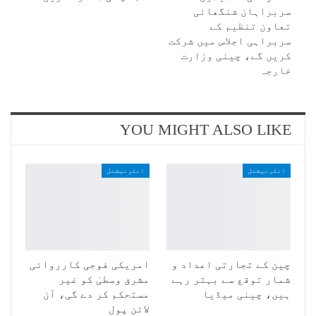
سربراہان شنگھائی
تعاون تنظیم کے
سربراہی اجلاس میں شرکت
کریں گے، چینی وزارت
خارجہ
YOU MIGHT ALSO LIKE
انٹرنیشنل
انٹرنیشنل
چین کے تجارتی اعداد و
امریکی فوجی کارروائی
شمار توقع سے بہتر رہے
مشرق وسطیٰ کو غیر
ہیں، چینی میڈیا
مستحکم کر دے گی، آن
لائن پول