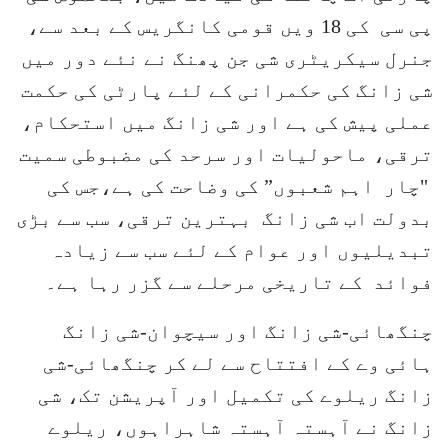
پی سی کی 18 ویں قومی کانگریس کے بعد سے،
جنرل سیکریٹری شی جن پھنگ نے نئے دور میں
شی زانگ کی حکمرانی کے لئے پارٹی کی حکمت
عملی پیش کی ہے اور شی زانگ میں استحکام،
ترقی، ماحولیات اور سرحد کی مضبوطی سمیت
"چار اہم شعبوں” کی وضاحت کی ہے،جس کی
بدولت اب شی زانگ بہترین ترقی، سب سے بڑی
تبدیلیوں اور عوام کے لئے سب سے زیادہ
فوائد کے تاریخی مرحلے سے گزر رہا ہے۔
چنگھائی-شی زانگ اور سیچوان-شی زانگ
ہائی وے کے افتتاح سے لے کر چنگھائی-شی
زانگ ریلوے کی تکمیل اور آپریشن تک، شی
زانگ نے آہستہ آہستہ شاہراہوں، ریلوے