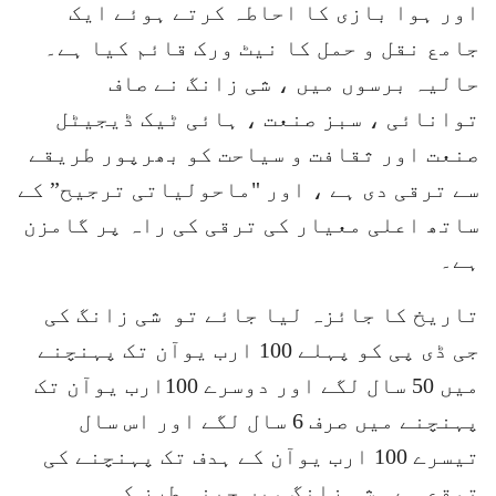
اور ہوا بازی کا احاطہ کرتے ہوئے ایک
جامع نقل و حمل کا نیٹ ورک قائم کیا ہے۔
حالیہ برسوں میں ، شی زانگ نے صاف
توانائی ، سبز صنعت ، ہائی ٹیک ڈیجیٹل
صنعت اور ثقافت و سیاحت کو بھرپور طریقے
سے ترقی دی ہے ، اور "ماحولیاتی ترجیح” کے
ساتھ اعلی معیار کی ترقی کی راہ پر گامزن
ہے۔
تاریخ کا جائزہ لیا جائے تو شی زانگ کی
جی ڈی پی کو پہلے 100 ارب یوآن تک پہنچنے
میں 50 سال لگے اور دوسرے 100ارب یوآن تک
پہنچنے میں صرف 6 سال لگے اور اس سال
تیسرے 100 ارب یوآن کے ہدف تک پہنچنے کی
توقع ہے۔ شی زانگ میں چینی طرز کی