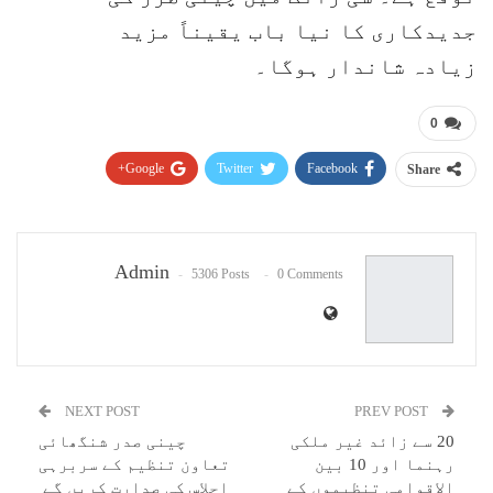
جدیدکاری کا نیا باب یقیناً مزید
زیادہ شاندار ہوگا۔
0
Google+
Twitter
Facebook
Share
Pinterest
WhatsApp
ReddIt
Email
Admin
5306 Posts
0 Comments
NEXT POST
PREV POST
20 سے زائد غیر ملکی
چینی صدر شنگھائی
رہنما اور 10 بین
تعاون تنظیم کے سربرہی
الاقوامی تنظیموں کے
اجلاس کی صدارت کریں گے