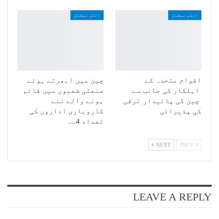
انٹرنیشنل
انٹرنیشنل
اقوام متحدہ کے
چین میں ابھرتے ہوئے
اہلکار کی جانب سے
صنعتی شعبوں میں قائم
چین کی پائیدار ترقی
ہونے والے نئے
کی پذیرائی
کاروباری اداروں کی
تعداد 4…
NEXT
PREV
LEAVE A REPLY