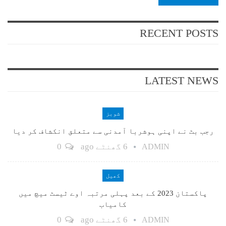
RECENT POSTS
LATEST NEWS
شوبز
رجب بٹ نے اپنی ہوشربا آمدنی سے متعلق انکشاف کر دیا
6 گھنٹے ago
0
ADMIN
کھیل
پاکستان 2023 کے بعد پہلی مرتبہ اوے ٹیسٹ میچ میں
کامیاب
6 گھنٹے ago
0
ADMIN