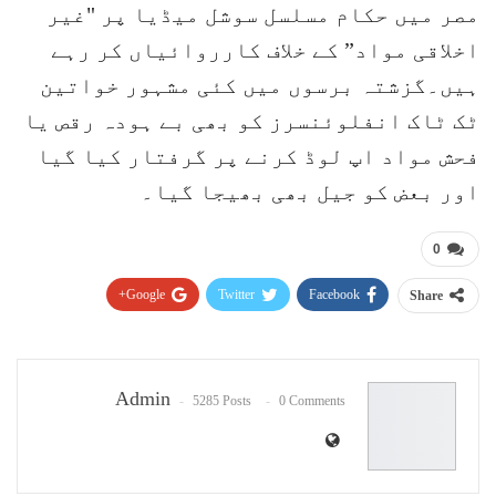
مصر میں حکام مسلسل سوشل میڈیا پر "غیر
اخلاقی مواد” کے خلاف کارروائیاں کر رہے
ہیں۔گزشتہ برسوں میں کئی مشہور خواتین
ٹک ٹاک انفلوئنسرز کو بھی بے ہودہ رقص یا
فحش مواد اپ لوڈ کرنے پر گرفتار کیا گیا
اور بعض کو جیل بھی بھیجا گیا۔
0
Google+
Twitter
Facebook
Share
Pinterest
WhatsApp
ReddIt
Email
Admin
5285 Posts
0 Comments