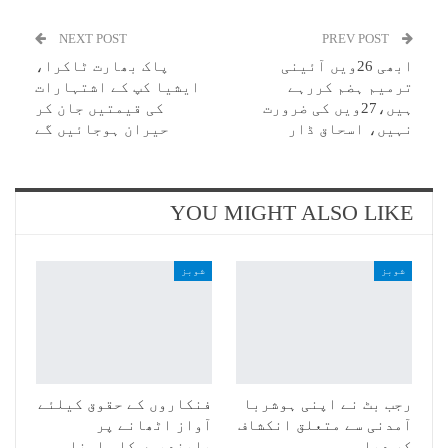
NEXT POST
PREV POST
ابھی 26ویں آئینی
پاک بھارت ٹاکرا،
ترمیم ہضم کررہے
ایشیا کپ کے اشتہارات
ہیں،27ویں کی ضرورت
کی قیمتیں جان کر
نہیں، اسحاق ڈار
حیران ہوجائیں گے
YOU MIGHT ALSO LIKE
شوبز
شوبز
رجب بٹ نے اپنی ہوشربا
فنکاروں کے حقوق کیلئے
آمدنی سے متعلق انکشاف
آواز اٹھانے پر
کر دیا
پابندیوں کا سامنا