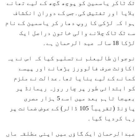
ٹک ٹاکر یاسمین کو پوچھ گچھ کے لیے تھانے
بلایا اور تفتیش کی۔جس کے دوران انکشاف
ہوا کہ لڑکی کا روپ دھار کر یاسمین کے نام
سے ٹک ٹاک چلانے والی خاتون دراصل ایک
لڑکا 18 سالہ عبد الرحمان ہے۔
نوجوان طالبعلم نے تسلیم کیا کہ اس نے یہ
اکاؤنٹ صرف فالوورز بڑھانے اور پیسے
کمانے کے لیے بنایا تھا۔عدالت نے ملزم
کو ابتدائی طور پر چار روزہ ریمانڈ پر
بھیجا تاہم بعد میں اسے 5 ہزار مصری
پاؤنڈ (تقریباً 105 ڈالر) کے عوض ضمانت پر
رہا کردیا گیا۔
عبدالرحمان ایک گاؤں میں اپنی مطلقہ ماں