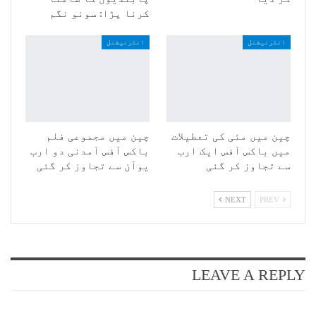
کرنا پڑا: سونو نگم
انٹرنیشنل
انٹرنیشنل
چین میں مئی کی تعطیلات
چین میں مجموعی فلم
میں باکس آفس ایک ارب
باکس آفس آمدنی دو ارب
سے تجاوز کر گئی
یوآن سے تجاوز کر گئی
NEXT
PREV
LEAVE A REPLY