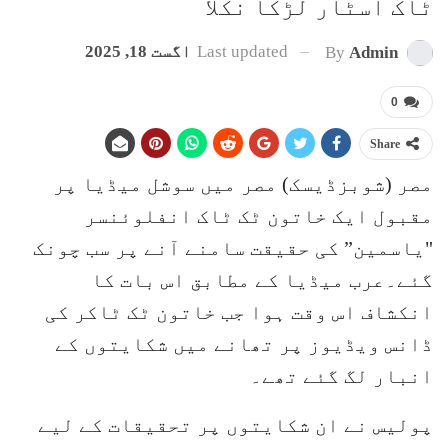
ٹاک اسٹار لڑکا نکلا
Last updated
اگست 18, 2025
By
Admin
0
Share
مصر (شوبزڈیسک) مصر میں سوشل میڈیا پر
مقبول ایک خاتون ٹک ٹاک انفلوئنسر
"یاسمین” کی حقیقت سامنے آنے پر سب چونک
گئے۔عرب میڈیا کے مطابق اس بات کا
انکشاف اس وقت ہوا جب خاتون ٹک ٹاکر کی
ڈانس ویڈیوز پر تھانے میں شکایتوں کے
انبار لگ گئے تھے۔
پولیس نے ان شکایتوں پر تحقیقات کے لیے