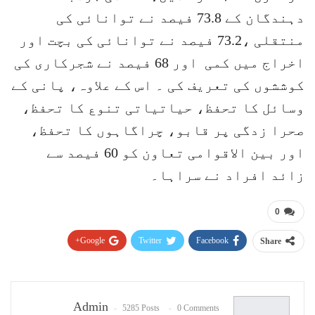
دہندگان کے 73.8 فیصد نے توانائی کی
منتقلی ،73.2 فیصد نے توانائی کی بچت اور
اخراج میں کمی اور 68 فیصد نے شجرکاری کی
کوششوں کی تعریف کی ۔ اس کے علاوہ، پانی کے
وسائل کا تحفظ، حیاتیاتی تنوع کا تحفظ،
صحرا زدگی پر قابو، چراگاہوں کا تحفظ،
اور بین الاقوامی تعاون کو 60 فیصد سے
زائد افراد نے سراہا۔
0
Google+
Twitter
Facebook
Share
Pinterest
WhatsApp
ReddIt
Email
Admin
5285 Posts
0 Comments