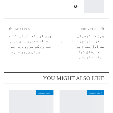
NEXT POST
PREV POST
چین کا ڈیجیٹل
چین اور تھائی لینڈ نے
انفراسٹرکچر دنیا میں
مختلف شعبوں میں عملی
صف اول مقام پر
تعاون کو فروغ دیا ہے،
ہے،نیشنل ڈیٹا
چینی وزیر خارجہ
ایڈمنسٹریشن
YOU MIGHT ALSO LIKE
انٹرنیشنل
انٹرنیشنل