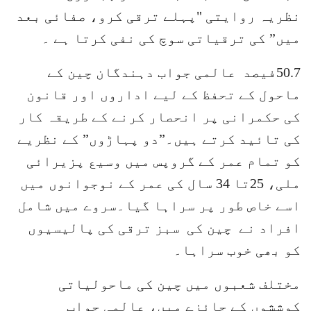
نظریہ روایتی "پہلے ترقی کرو، صفائی بعد
میں” کی ترقیاتی سوچ کی نفی کرتا ہے ۔
50.7فیصد عالمی جواب دہندگان چین کے
ماحول کے تحفظ کے لیے اداروں اور قانون
کی حکمرانی پر انحصار کرنے کے طریقہ کار
کی تائید کرتے ہیں۔”دو پہاڑوں” کے نظریے
کو تمام عمر کے گروپس میں وسیع پزیرائی
ملی، 25تا 34 سال کی عمر کے نوجوانوں میں
اسے خاص طور پر سراہا گیا۔سروے میں شامل
افراد نے چین کی سبز ترقی کی پالیسیوں
کو بھی خوب سراہا۔
مختلف شعبوں میں چین کی ماحولیاتی
کوششوں کے جائزے میں، عالمی جواب