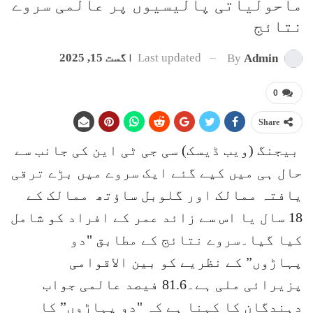
ماحولیاتی پالیسیوں پر عالمی سروے
نتائج
Last updated
اگست 15, 2025
By
Admin
0
Share
بیجنگ (ویب ڈیسک) سی جی ٹی این کی جانب سے
حال ہی میں کیے گئے ایک سروے میں بڑے ترقی
یافتہ ممالک اور گلوبل ساؤتھ ممالک کے
18 سال یا اس سے زائد عمر کے افراد کو شامل
کیا گیا۔سروے نتائج کے مطابق "دو
پہاڑوں” کے نظریے کو بین الاقوامی
پزیرائی ملی ہے۔81.6 فیصد عالمی جواب
دہندگان کا کہنا ہے کہ "دو پہاڑوں” کا