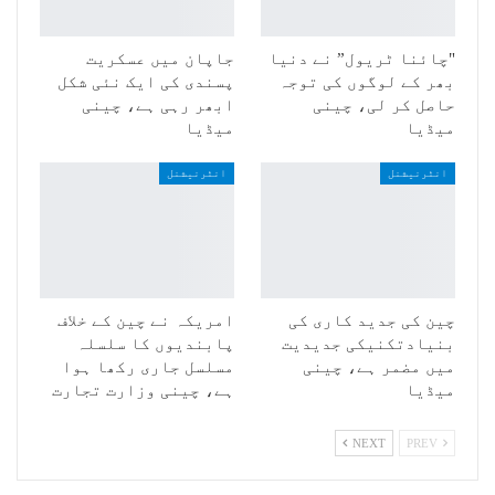
"چائنا ٹریول” نے دنیا
جاپان میں عسکریت
بھر کے لوگوں کی توجہ
پسندی کی ایک نئی شکل
حاصل کر لی، چینی
ابھر رہی ہے، چینی
میڈیا
میڈیا
انٹرنیشنل
انٹرنیشنل
چین کی جدید کاری کی
امریکہ نے چین کے خلاف
بنیادتکنیکی جدیدیت
پابندیوں کا سلسلہ
میں مضمر ہے، چینی
مسلسل جاری رکھا ہوا
میڈیا
ہے، چینی وزارت تجارت
NEXT
PREV