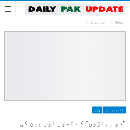
Home
انٹرنیشنل
انٹرنیشنل
چین
"دو پہاڑوں” کے تصور اور چین کی