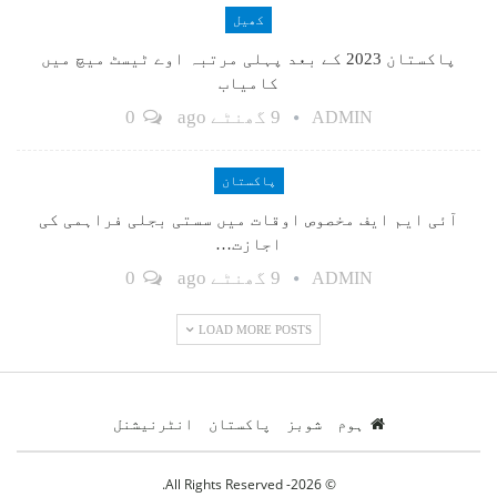
کھیل
پاکستان 2023 کے بعد پہلی مرتبہ اوے ٹیسٹ میچ میں
کامیاب
9 گھنٹے ago
0
ADMIN
پاکستان
آئی ایم ایف مخصوص اوقات میں سستی بجلی فراہمی کی
اجازت…
9 گھنٹے ago
0
ADMIN
LOAD MORE POSTS
ہوم
شوبز
پاکستان
انٹرنیشنل
© 2026- All Rights Reserved.