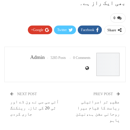
بھی ایک راز ہے۔
0
Google+
Twitter
Facebook
Share
Pinterest
WhatsApp
ReddIt
Email
Admin
5285 Posts
0 Comments
NEXT POST
PREV POST
عظیم تر اسرائیلی
آئی سی سی نے ون ڈے اور
ریاست کا قیام میرا
ٹی 20 کی تازہ رینکنگ
روحانی مشن ہے،نیتن
جاری کردی
یاہو