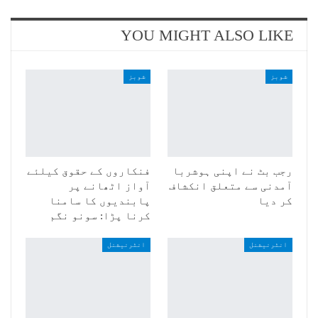
YOU MIGHT ALSO LIKE
شوبز
شوبز
رجب بٹ نے اپنی ہوشربا
فنکاروں کے حقوق کیلئے
آمدنی سے متعلق انکشاف
آواز اٹھانے پر
کر دیا
پابندیوں کا سامنا
کرنا پڑا: سونو نگم
انٹرنیشنل
انٹرنیشنل