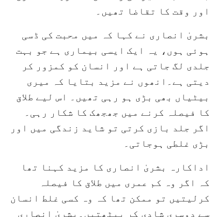
اور وقت کا تقاضا تھیں۔
بشریٰ انصاری نے کہا کہ میں محبت کی ڈسی
ہوئی ہوں، یہ ایک ایسی بیماری ہے جو بہت
جلدی لگ جاتی ہے اور انسان کو کمزور کر
دیتی ہے۔انھوں نے مزید بتایا کہ میری
بیٹیاں بھی بڑی ہو رہی تھیں۔ اس لیے طلاق
کا فیصلہ کرنے میں جھجھک کا شکار رہی۔
اگر جلد بازی کرتی تو شاید زندگی میں اور
بڑی غلطی ہوجاتی۔
اداکارہ بشریٰ انصاری کا مزید کہنا تھا
کہ اگر وہ کم عمری میں طلاق کا فیصلہ
کرلیتیں تو ممکن تھا کہ وہ کسی غلط انسان
سے دوسری شادی کر بیٹھتیں۔بشریٰ انصاری