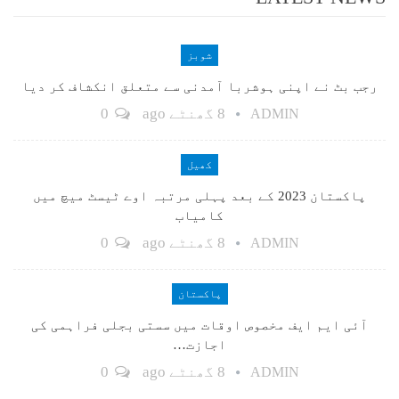
شوبز
رجب بٹ نے اپنی ہوشربا آمدنی سے متعلق انکشاف کر دیا
8 گھنٹے ago
0
ADMIN
کھیل
پاکستان 2023 کے بعد پہلی مرتبہ اوے ٹیسٹ میچ میں
کامیاب
8 گھنٹے ago
0
ADMIN
پاکستان
آئی ایم ایف مخصوص اوقات میں سستی بجلی فراہمی کی
اجازت…
8 گھنٹے ago
0
ADMIN