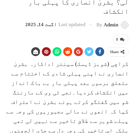
لی؟ بشریٰ انصاری کا پہلی بار
انکشاف
Last updated
اگست 14, 2025
By
Admin
0
Share
کراچی (شوبز ڈیسک) سینئر اداکارہ بشریٰ
انصاری نے اپنی پہلی شادی کے اختتام سے
متعلق برسوں بعد پہلی بار بے باک انداز
میں انکشاف کردیا۔نجی ٹی وی کے مارننگ
شو میں گفتگو کرتے ہوئے بشریٰ نے اعتراف
کیا کہ انھوں نے مالی مجبوریوں کی وجہ سے
پہلے شوہر سے طلاق تاخیر سے نہیں لی تھی
بلکہ اس تاخیر کی وجہ دل سے جڑی الجھنوں