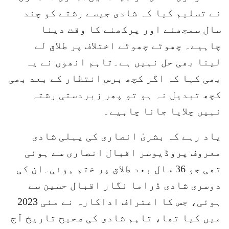
نے تسلیم کیا کہ شادی جیسے رشتے کو چند
سال سمجھنے اور پرکھنے کا وقت دینا
چاہیے۔ چھوٹے چھوٹے اختلاف پر طلاق لے
لینا بھی حل نہیں ہے۔تاہم انھوں نے یہ
بھی کہا کہ اگر کچھ برس انتظار کے بعد بھی
کچھ تبدیل نہ ہو تو پھر زبردستی رشتہ
نہیں چلایا جانا چاہیے۔
یاد رہے کہ بشریٰ انصاری کی پہلی شادی
معروف پروڈیوسر اقبال انصاری سے ہوئی
تھی جو 36 سال بعد طلاق پر ختم ہوئی۔ان کی
دوسری شادی ڈراما نگار اقبال حسین سے
ہوئی، جس کا اعتراف اداکارہ نے مئی 2023
میں کیا تھا، تاہم شادی کی صحیح تاریخ آج