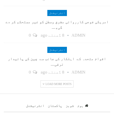
انٹرنیشنل
امریکی فوجی کارروائی مشرق وسطیٰ کو غیر مستحکم کر دے
گی،…
8 گھنٹے ago
0
ADMIN
انٹرنیشنل
اقوام متحدہ کے اہلکار کی جانب سے چین کی پائیدار
ترقی…
8 گھنٹے ago
0
ADMIN
LOAD MORE POSTS
ہوم
شوبز
پاکستان
انٹرنیشنل