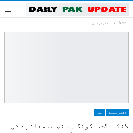
Home
انٹرنیشنل
انٹرنیشنل
چین
لانکانگ-میکونگ ہم نصیب معاشرے کی