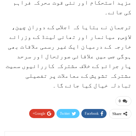
مزید استحکام اور نئی قوت محرکہ فراہم
کی جائے۔
ترجمان نے بتایا کہ اجلاس کے دوران چین،
لاؤس، میانمار اور تھائی لینڈ کے وزرائے
خارجہ کے درمیان ایک غیر رسمی ملاقات بھی
ہوگی جس میں علاقائی صورتحال اور سرحد
پار جرائم کے خلاف مشترکہ کاررائیوں سمیت
مشترکہ تشویش کے معاملات پر تفصیلی
تبادلہ خیال کیا جائے گا۔
0
Google+
Twitter
Facebook
Share
Pinterest
WhatsApp
ReddIt
Email