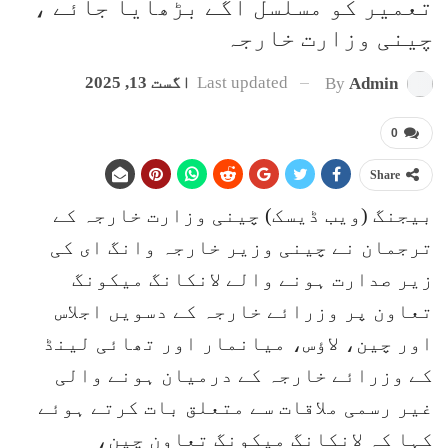
تعمیر کو مسلسل آگے بڑھایا جائے ،
چینی وزارت خارجہ
Last updated
اگست 13, 2025
By
Admin
0
Share
بیجنگ (ویب ڈیسک) چینی وزارت خارجہ کے
ترجمان نے چینی وزیر خارجہ وانگ ای کی
زیر صدارت ہونے والے لانکانگ میکونگ
تعاون پر وزرائے خارجہ کے دسویں اجلاس
اور چین، لاؤس، میانمار اور تھائی لینڈ
کے وزرائے خارجہ کے درمیان ہونے والی
غیر رسمی ملاقات سے متعلق بات کرتے ہوئے
کہا کہ لانکانگ میکونگ تعاون چین،