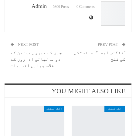
Admin
5306 Posts
0 Comments
NEXT POST
PREV POST
"شنگنس لمحہ”: شائستگی
چین کے یورپی یونین کے
کی فتح
دو مالیاتی اداروں کے
خلاف جوابی اقدامات
YOU MIGHT ALSO LIKE
انٹرنیشنل
انٹرنیشنل