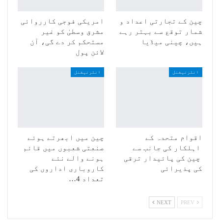
چین کے تجارتی اعداد و
امریکی فوجی کارروائی
شمار توقع سے بہتر رہے
مشرق وسطیٰ کو غیر
ہیں، چینی میڈیا
مستحکم کر دے گی، آن
لائن پول
انٹرنیشنل
انٹرنیشنل
اقوام متحدہ کے
چین میں ابھرتے ہوئے
اہلکار کی جانب سے
صنعتی شعبوں میں قائم
چین کی پائیدار ترقی
ہونے والے نئے
کی پذیرائی
کاروباری اداروں کی
تعداد 4…
NEXT
PREV