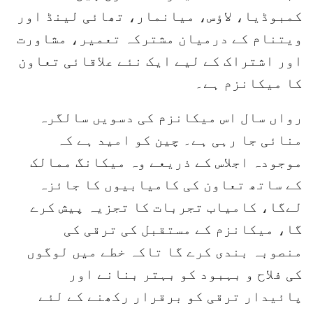
کمبوڈیا، لاؤس، میانمار، تھائی لینڈ اور
ویتنام کے درمیان مشترکہ تعمیر، مشاورت
اور اشتراک کے لیے ایک نئے علاقائی تعاون
کا میکانزم ہے۔
رواں سال اس میکانزم کی دسویں سالگرہ
منائی جا رہی ہے۔ چین کو امید ہے کہ
موجودہ اجلاس کے ذریعے وہ میکانگ ممالک
کے ساتھ تعاون کی کامیابیوں کا جائزہ
لےگا، کامیاب تجربات کا تجزیہ پیش کرے
گا، میکانزم کے مستقبل کی ترقی کی
منصوبہ بندی کرے گا تاکہ خطے میں لوگوں
کی فلاح و بہبود کو بہتر بنانے اور
پائیدار ترقی کو برقرار رکھنے کے لئے