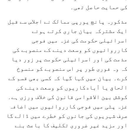
کی حمایت حاصل تھی۔
مذکورہ پانچ یورپی ممالک نے اجلاس سے قبل
ایک مشترکہ بیان جاری کرتے ہوئے
اسرائیلی حکومت کی غزہ میں فوجی
کارروائیوں کو وسعت دینے کے منصوبے کی
مذمت کی اور اسرائیلی حکومت پر زور دیا
کہ وہ فوری طور پر اس منصوبے کو منسوخ
کرے۔ بیان میں کہا گیا کہ کسی بھی قسم کے
الحاق یا آبادکاریوں کو وسعت دینے کی
کوشش بین الاقوامی قانون کی خلاف ورزی ہے۔
غزہ پٹی میں فوجی کارروائیوں میں اضافہ
صرف شہریوں کی جانوں کو خطرے میں ڈالے گا
اور مزید غیر ضروری تکلیف کا باعث بنے