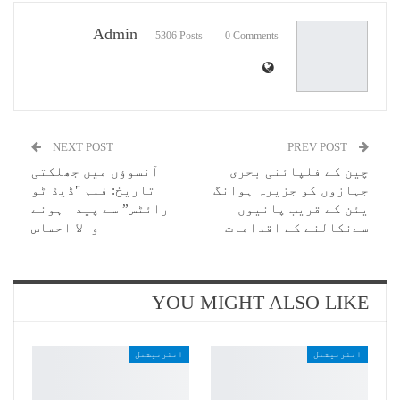
Email
Admin
5306 Posts
0 Comments
NEXT POST
PREV POST
چین کے فلپائنی بحری
آنسوؤں میں جھلکتی
جہازوں کو جزیرہ ہوانگ
تاریخ: فلم "ڈیڈ ٹو
یئن کے قریب پانیوں
رائٹس” سے پیدا ہونے
سےنکالنے کے اقدامات
والا احساس
YOU MIGHT ALSO LIKE
انٹرنیشنل
انٹرنیشنل