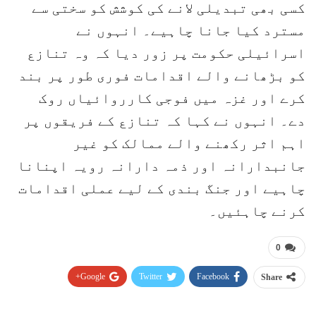
کسی بھی تبدیلی لانے کی کوشش کو سختی سے
مسترد کیا جانا چاہیے۔ انہوں نے
اسرائیلی حکومت پر زور دیا کہ وہ تنازع
کو بڑھانے والے اقدامات فوری طور پر بند
کرے اور غزہ میں فوجی کارروائیاں روک
دے۔ انہوں نے کہا کہ تنازع کے فریقوں پر
اہم اثر رکھنے والے ممالک کو غیر
جانبدارانہ اور ذمہ دارانہ رویہ اپنانا
چاہیے اور جنگ بندی کے لیے عملی اقدامات
کرنے چاہئیں۔
0
Google+
Twitter
Facebook
Share
Pinterest
WhatsApp
ReddIt