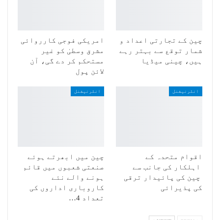
چین کے تجارتی اعداد و
امریکی فوجی کارروائی
شمار توقع سے بہتر رہے
مشرق وسطیٰ کو غیر
ہیں، چینی میڈیا
مستحکم کر دے گی، آن
لائن پول
انٹرنیشنل
انٹرنیشنل
اقوام متحدہ کے
چین میں ابھرتے ہوئے
اہلکار کی جانب سے
صنعتی شعبوں میں قائم
چین کی پائیدار ترقی
ہونے والے نئے
کی پذیرائی
کاروباری اداروں کی
تعداد 4…