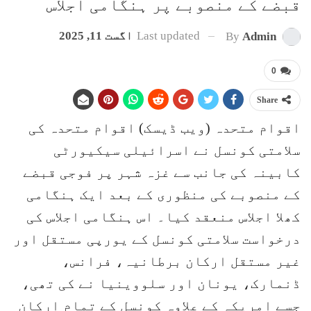
قبضے کے منصوبے پر ہنگامی اجلاس
Last updated
اگست 11, 2025
By
Admin
0
Share
اقوام متحدہ (ویب ڈیسک) اقوام متحدہ کی
سلامتی کونسل نے اسرائیلی سیکیورٹی
کابینہ کی جانب سے غزہ شہر پر فوجی قبضے
کے منصوبے کی منظوری کے بعد ایک ہنگامی
کھلا اجلاس منعقد کیا۔ اس ہنگامی اجلاس کی
درخواست سلامتی کونسل کے یورپی مستقل اور
غیر مستقل ارکان برطانیہ، فرانس،
ڈنمارک، یونان اور سلووینیا نے کی تھی،
جسے امریکہ کے علاوہ کونسل کے تمام ارکان