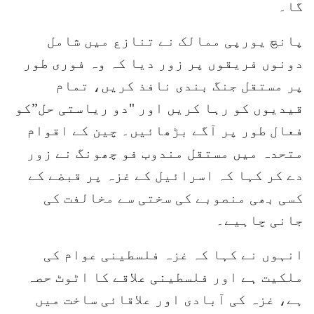
گا۔
پانچ یورپی ممالک نے تنازع میں شامل
دونوں فریقوں پر زور دیا کہ وہ فوری طور
پر مستقل جنگ بندی نافذ کریں، تمام
قیدیوں کو رہا کریں اور "دو ریاستی حل”کو
فعال طور پر آگے بڑھائیں۔ چین کے اقوام
متحدہ میں مستقل مندوب فو چھونگ نے زور
دے کر کہا کہ اسرائیل کے غزہ پر قبضے کے
کسی بھی منصوبے کی سختی سے مخالفت کی
جانی چاہیے۔
انہوں نے کہا کہ غزہ فلسطینی عوام کی
ملکیت ہے اور فلسطینی علاقے کا اٹوٹ حصہ
ہے، غزہ کی آبادی اور علاقائی ساخت میں