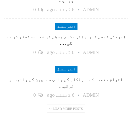
چینی…
6 گھنٹے ago
0
ADMIN
انٹرنیشنل
امریکی فوجی کارروائی مشرق وسطیٰ کو غیر مستحکم کر دے
گی،…
6 گھنٹے ago
0
ADMIN
انٹرنیشنل
اقوام متحدہ کے اہلکار کی جانب سے چین کی پائیدار
ترقی…
6 گھنٹے ago
0
ADMIN
LOAD MORE POSTS