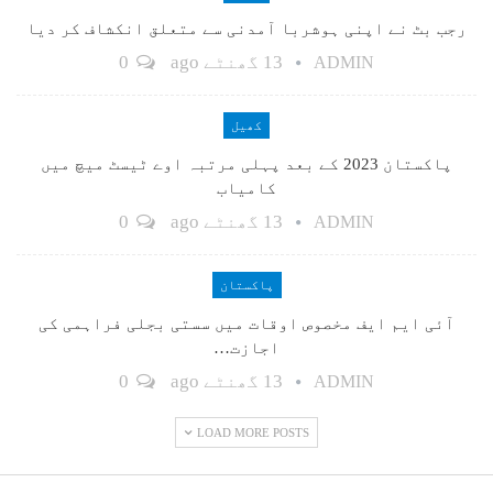
رجب بٹ نے اپنی ہوشربا آمدنی سے متعلق انکشاف کر دیا
13 گھنٹے ago
0
ADMIN
کھیل
پاکستان 2023 کے بعد پہلی مرتبہ اوے ٹیسٹ میچ میں
کامیاب
13 گھنٹے ago
0
ADMIN
پاکستان
آئی ایم ایف مخصوص اوقات میں سستی بجلی فراہمی کی
اجازت…
13 گھنٹے ago
0
ADMIN
LOAD MORE POSTS