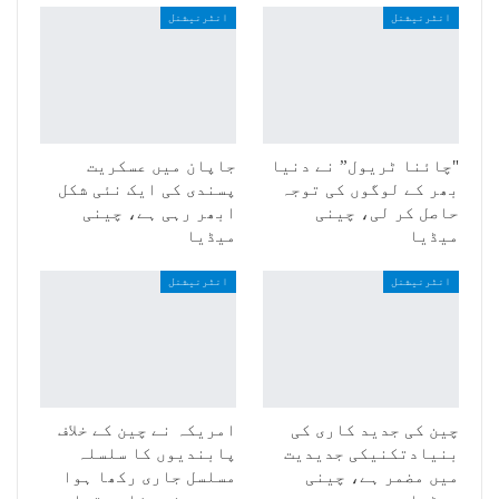
انٹرنیشنل
انٹرنیشنل
"چائنا ٹریول” نے دنیا
جاپان میں عسکریت
بھر کے لوگوں کی توجہ
پسندی کی ایک نئی شکل
حاصل کر لی، چینی
ابھر رہی ہے، چینی
میڈیا
میڈیا
انٹرنیشنل
انٹرنیشنل
چین کی جدید کاری کی
امریکہ نے چین کے خلاف
بنیادتکنیکی جدیدیت
پابندیوں کا سلسلہ
میں مضمر ہے، چینی
مسلسل جاری رکھا ہوا