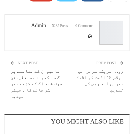
Pinterest
WhatsApp
ReddIt
Email
Admin
5285 Posts
0 Comments
NEXT POST
PREV POST
روس امریکہ سربراہی
تائیوان کے معاملے پر
اجلاس 15 اگست کو الاسکا
آگ سے کھیلنے سےفلپائن
میں ہوگا، روس کی
صرف خود آگ کے گڑھے میں
تصدیق
گر جائے گا ، چینی
میڈیا
YOU MIGHT ALSO LIKE