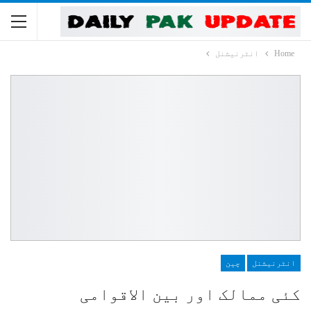
Home
انٹرنیشنل
انٹرنیشنل
چین
کئی ممالک اور بین الاقوامی