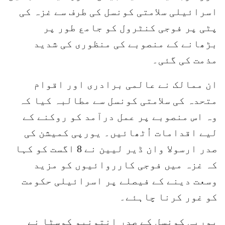
اسرائیلی سلامتی کونسل کی طرف سے غزہ کی
پٹی پر فوجی کنٹرول کو جامع طور پر
بڑھانے کے منصوبے کی منظوری کی شدید
مذمت کی گئی۔
ان ممالک نے عالمی برادری اور اقوام
متحدہ کی سلامتی کونسل سے مطالبہ کیا کہ
وہ اس منصوبے پر عمل درآمد کو روکنے کے
لیے اقدامات اُٹھائیں۔ یورپی کمیشن کی
صدر ارسولا وان ڈیر لیین نے 8 اگست کو کہا
کہ غزہ میں فوجی کارروائیوں کو مزید
وسعت دینے کے فیصلے پر اسرائیلی حکومت
کو غور کرنا چاہئے۔
یورپی کونسل کے صدر انتونیو کوسٹا نے