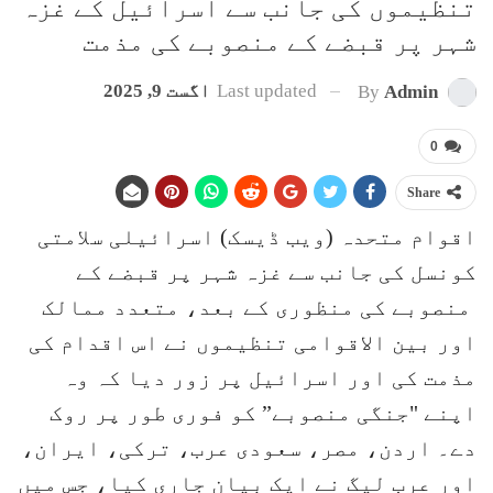
تنظیموں کی جانب سے اسرائیل کے غزہ
شہر پر قبضے کے منصوبے کی مذمت
Last updated
اگست 9, 2025
By
Admin
0
Share
اقوام متحدہ (ویب ڈیسک) اسرائیلی سلامتی
کونسل کی جانب سے غزہ شہر پر قبضے کے
منصوبے کی منظوری کے بعد، متعدد ممالک
اور بین الاقوامی تنظیموں نے اس اقدام کی
مذمت کی اور اسرائیل پر زور دیا کہ وہ
اپنے "جنگی منصوبے” کو فوری طور پر روک
دے۔ اردن، مصر، سعودی عرب، ترکی، ایران،
اور عرب لیگ نے ایک بیان جاری کیا، جس میں