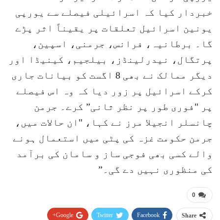
خبردار کیا کہ اسرائیلی فیصلے سے یورپی
یونین اسرائیل تعلقات پر یقیناً اثر پڑے
گا۔ برطانیہ، فرانس، جرمنی، اسپین،
پرتگال، نیدرلینڈز، بیلجیم، کینیڈا اور
دیگر ممالک نے بھی 8 اگست کو بیانات جاری
کرکے اسرائیل پر زور دیا کہ وہ اس فیصلے
پر "فوری طور پر نظر ثانی” کرے۔ جرمن
چانسلر انجیلا مرز نے کہا، "ان حالات میں،
جرمن حکومت غزہ کی پٹی میں استعمال ہونے
والے کسی بھی فوجی ساز و سامان کی برآمد
کی منظوری نہیں دے گی۔”
0
Google+
Twitter
Facebook
Share