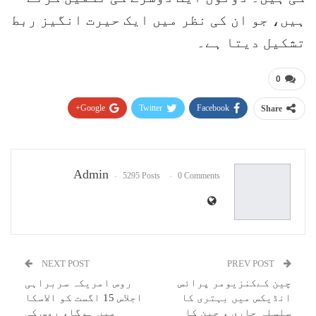
ہیں، جو ان کی نظر میں ایک حیرت انگیز ربط
تشکیل دیتا ہے۔
0
Google+
Twitter
Facebook
Share
Pinterest
WhatsApp
ReddIt
Email
Admin
5295 Posts
0 Comments
NEXT POST
PREV POST
چین کےکنزیومر پرائس
روس امریکہ سربراہی
انڈیکس میں بہتری کا
اجلاس 15 اگست کو الاسکا
سلسلہ جاری ، چین کا
میں ہوگا، روس کی