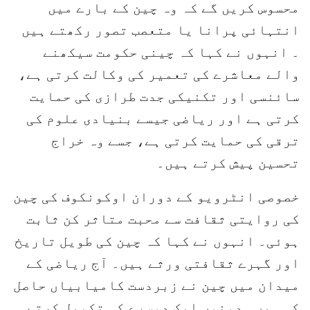
محسوس کریں گے کہ وہ چین کے بارے میں
انتہائی پرانا یا متعصب تصور رکھتے ہیں
۔ انہوں نے کہا کہ چینی حکومت سیکھنے
والے معاشرے کی تعمیر کی وکالت کرتی ہے،
سائنسی اور تکنیکی جدت طرازی کی حمایت
کرتی ہے اور ریاضی جیسے بنیادی علوم کی
ترقی کی حمایت کرتی ہے، جسے وہ خراج
تحسین پیش کرتے ہیں۔
خصوصی انٹرویو کے دوران اوکونکوف کی چین
کی روایتی ثقافت سے محبت متاثر کن ثابت
ہوئی۔ انہوں نے کہا کہ چین کی طویل تاریخ
اور گہرے ثقافتی ورثے ہیں۔ آج ریاضی کے
میدان میں چین نے زبردست کامیابیاں حاصل
کی ہیں۔ دونوں ایک دوسرے کی تکمیل کرتے