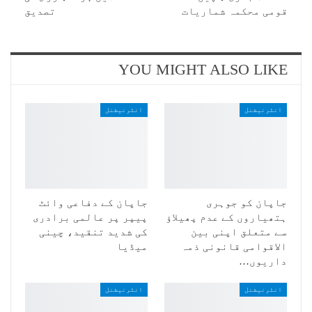
قومی محکمہ شماریات
تصدیق
YOU MIGHT ALSO LIKE
انٹرنیشنل
انٹرنیشنل
جاپان کو جوہری
جاپان کے دفاعی وائٹ
ہتھیاروں کے عدم پھیلاؤ
پیپر پر عالمی برادری
سے متعلق اپنی بین
کی شدید تنقید، چینی
الاقوامی قانونی ذمہ
میڈیا
داریوں…
انٹرنیشنل
انٹرنیشنل