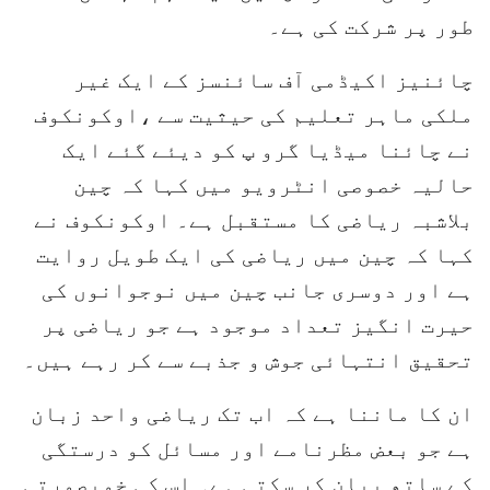
طور پر شرکت کی ہے۔
چائنیز اکیڈمی آف سائنسز کے ایک غیر
ملکی ماہر تعلیم کی حیثیت سے ،اوکونکوف
نے چائنا میڈیا گرو پ کو دیئے گئے ایک
حالیہ خصوصی انٹرویو میں کہا کہ چین
بلاشبہ ریاضی کا مستقبل ہے۔ اوکونکوف نے
کہا کہ چین میں ریاضی کی ایک طویل روایت
ہے اور دوسری جانب چین میں نوجوانوں کی
حیرت انگیز تعداد موجود ہے جو ریاضی پر
تحقیق انتہائی جوش و جذبے سے کر رہے ہیں۔
ان کا ماننا ہے کہ اب تک ریاضی واحد زبان
ہے جو بعض مظرنامے اور مسائل کو درستگی
کے ساتھ بیان کر سکتی ہے۔ اس کی خوبصورتی