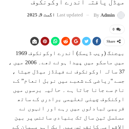
میڈل یافتہ آندرے اوکونکوف
Last updated
اگست 9, 2025
By
Admin
0
Share
بیجنگ (ویب ڈیسک) آندرے اوکونکوف 1969
میں ماسکو میں پیدا ہوئے تھے۔ 2006 میں ،
37 سالہ اوکونکوف نے فیلڈز میڈل جیتا ،
جسے "ریاضی کے شعبے میں نوبل انعام” کے
نام سے جانا جاتا ہے ۔ حالیہ برسوں میں
اوکنکوف چینی تعلیمی برادری کے ساتھ
قریبی تبادلوں میں رہے اور انہوں نے
مسلسل تین سال تک بنیادی سائنس پر بین
الاقوامی کانفرنس میں ایک اہم مہمان کے