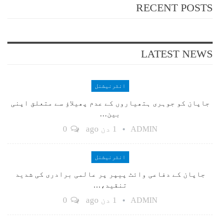
RECENT POSTS
LATEST NEWS
انٹرنیشنل
جاپان کو جوہری ہتھیاروں کے عدم پھیلاؤ سے متعلق اپنی
بین…
1 دن ago
0
ADMIN
انٹرنیشنل
جاپان کے دفاعی وائٹ پیپر پر عالمی برادری کی شدید
تنقید،…
1 دن ago
0
ADMIN