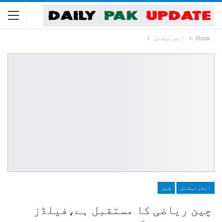
Home
انٹرنیشنل
انٹرنیشنل
چین
چین ریاضی کا مستقبل ہے،فیلڈز