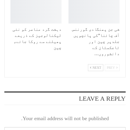
شی جن پھنگ: دی گورننس
دہشت گرد عناصر کو نئی
آف چائنا”کی پانچویں
ٹیکنالوجیز کے ذریعے
جلدپر چین اور
پھیلنے سے روکا جائے،
تاجکستان کے
چین
دانشوروں…
NEXT
PREV
LEAVE A REPLY
Your email address will not be published.