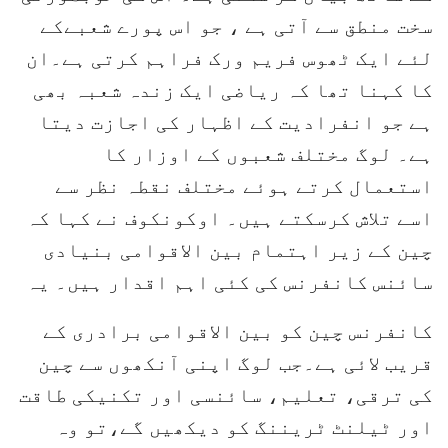
سخت منطق سے آتی ہے ، جو اس پورے شعبےکے
لئے ایک ٹھوس فریم ورک فراہم کرتی ہے۔ان
کا کہنا تھا کہ ریاضی ایک زندہ شعبہ بھی
ہے جو انفرادیت کے اظہار کی اجازت دیتا
ہے۔ لوگ مختلف شعبوں کے اوزار کا
استعمال کرتے ہوئے مختلف نقطہ نظر سے
اسے تلاش کرسکتے ہیں۔ اوکونکوف نے کہا کہ
چین کے زیر اہتمام بین الاقوامی بنیادی
سائنس کانفرنس کی کئی اہم اقدار ہیں۔ یہ
کانفرنس چین کو بین الاقوامی برادری کے
قریب لائی ہے۔جب لوگ اپنی آنکھوں سے چین
کی ترقی، تعلیم، سائنسی اور تکنیکی طاقت
اور ٹیلنٹ ٹریننگ کو دیکھیں گے،تو وہ