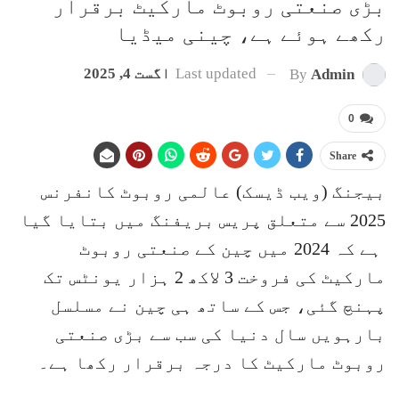
بڑی صنعتی روبوٹ مارکیٹ برقرار
رکھے ہوئے ہے، چینی میڈیا
Last updated
اگست 4, 2025
By
Admin
0
Share
بیجنگ (ویب ڈیسک) عالمی روبوٹ کانفرنس
2025 سے متعلق پریس بریفنگ میں بتایا گیا
ہے کہ 2024 میں چین کے صنعتی روبوٹ
مارکیٹ کی فروخت 3 لاکھ 2 ہزار یونٹس تک
پہنچ گئی، جس کے ساتھ ہی چین نے مسلسل
بارہویں سال دنیا کی سب سے بڑی صنعتی
روبوٹ مارکیٹ کا درجہ برقرار رکھا ہے۔