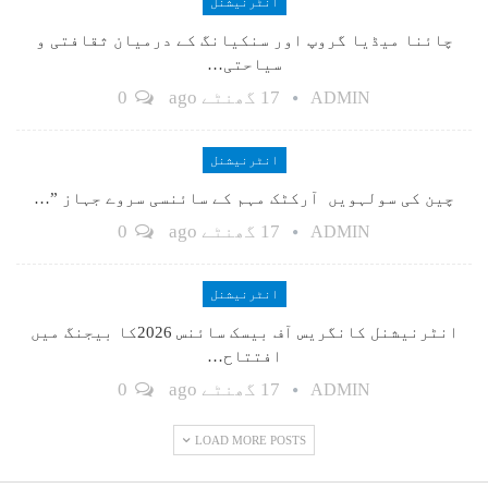
انٹرنیشنل
چائنا میڈیا گروپ اور سنکیانگ کے درمیان ثقافتی و
سیاحتی…
17 گھنٹے ago
0
ADMIN
انٹرنیشنل
چین کی سولہویں آرکٹک مہم کے سائنسی سروے جہاز ”…
17 گھنٹے ago
0
ADMIN
انٹرنیشنل
انٹرنیشنل کانگریس آف بیسک سائنس 2026کا بیجنگ میں
افتتاح…
17 گھنٹے ago
0
ADMIN
LOAD MORE POSTS