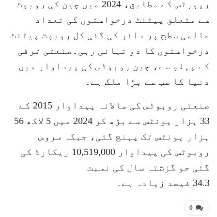
رپورٹس کے مطابق، 2024 میں چین کی روبوٹ
سے متعلق پیٹنٹ درخواستوں کی تعداد
عالمی سطح پر دائر کی گئی کل روبوٹ پیٹنٹ
درخواستوں کا دو تہائی رہی۔صنعتی ترقی
کے پہلو سے، چین روبوٹس کی پیداوار میں
دنیا کا سب سے بڑا ملک ہے۔
صنعتی روبوٹس کی سالانہ پیداوار 2015 کے
33 ہزار یونٹس سے بڑھ کر 2024 میں 5 لاکھ 56
ہزار یونٹس تک پہنچ گئی، جبکہ سروس
روبوٹس کی پیداوار 10,519,000 ریکارڈ کی
گئی جو گزشتہ سال کی نسبت
34.3 فیصد زیادہ ہے۔
0