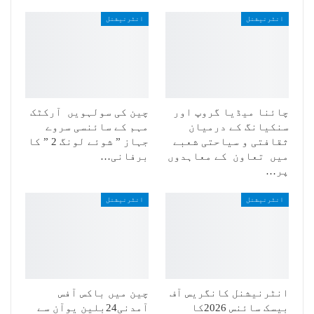
انٹرنیشنل
انٹرنیشنل
چائنا میڈیا گروپ اور
چین کی سولہویں آرکٹک
سنکیانگ کے درمیان
مہم کے سائنسی سروے
ثقافتی و سیاحتی شعبے
جہاز ” شوئے لونگ 2 ” کا
میں تعاون کے معاہدوں
برفانی…
پر…
انٹرنیشنل
انٹرنیشنل
انٹرنیشنل کانگریس آف
چین میں باکس آفس
بیسک سائنس 2026کا
آمدنی24بلین یوآن سے