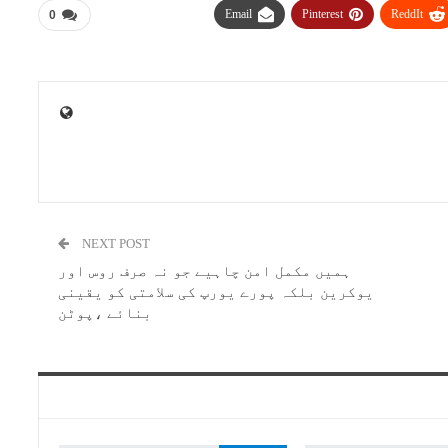
Email
Pinterest
ReddIt
0
NEXT POST
ہمیں مکمل امن چاہیے جو نہ صرف روس اور
یوکرین بلکہ پورے یورپ کی سلامتی کو یقینی
بنائے ،پوٹن