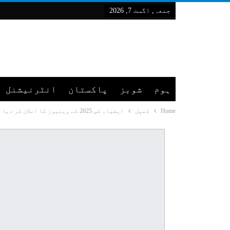
جمعہ, اگست 7, 2026
ہوم
شوبز
پاکستان
انٹرنیشنل
Home
کھیل
ایشیاء کپ 2025 کے وینیوز کا اعلان کر دیا گیا