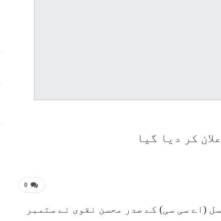
ج
0
ل (اے سی سی) کے صدر محسن نقوی نے ستمبر