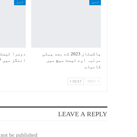
کھیل
کھیل
پاکستان 2023 کے بعد پہلی
دوسرا ٹیسٹ:
مرتبہ اوے ٹیسٹ میچ میں
اننگز میں 387 رنز بنا کر آؤٹ
کامیاب
NEXT
PREV
LEAVE A REPLY
not be published.