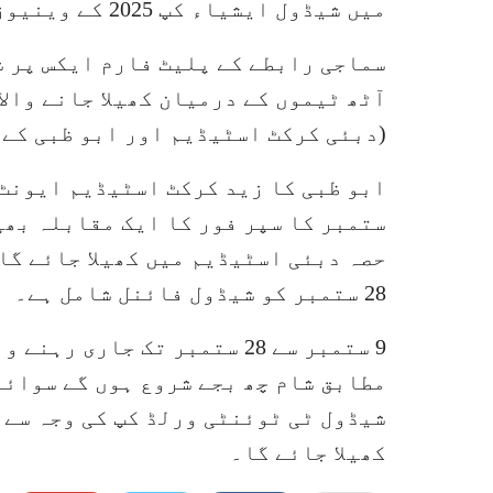
میں شیڈول ایشیاء کپ 2025 کے وینیوز کا اعلان کر دیا۔
سماجی رابطے کے پلیٹ فارم ایکس پر ش
آٹھ ٹیموں کے درمیان کھیلا جانے وال
(دبئی کرکٹ اسٹیڈیم اور ابو ظبی کے 
ستمبر کا سپر فور کا ایک مقابلہ بھ
28 ستمبر کو شیڈول فائنل شامل ہے۔
9 ستمبر سے 28 ستمبر تک جار
شیڈول ٹی ٹوئنٹی ورلڈ کپ کی وجہ سے 
کھیلا جائے گا۔