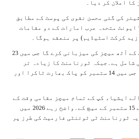
یئر کی گئی محسن نقوی کی پوسٹ کے مطابق
ا ایونٹ متحدہ عرب امارات کے دو مقامات
زید کرکٹ اسٹیڈیم) پر منعقد ہوگا۔
ابو ظبی کا زید کرکٹ اسٹیڈیم ایونٹ کے آٹھ میچز کی میزبانی کرے گا جس میں 23
ی شامل ہے۔جبکہ ٹورنامنٹ کا زیادہ تر
حصہ دبئی اسٹیڈیم میں کھیلا جائے گا جس میں 14 ستمبر کو پاک بھارت ٹاکرا اور
ی رہنے والے ایشیاء کپ کے تمام میچز مقامی وقت کے
مطابق شام چھ بجے شروع ہوں گے سوائے 15 ستمبر کے میچ کے۔واضح رہے 2026 میں
یہ ٹورنامنٹ ٹی ٹوئنٹی فارمیٹ کی طرز پر