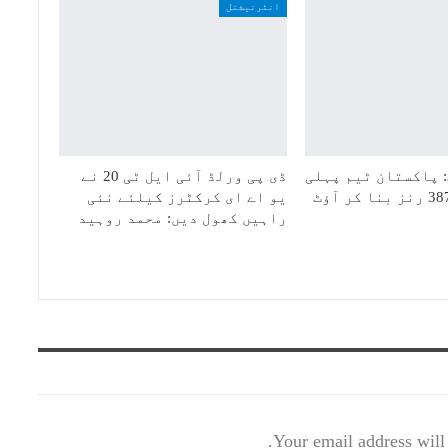
انٹرنیشنل
 پاکستان ٹیم پہلی
ڈی پی ورلڈ آئی ایل ٹی 20 نے
یو اے ای کرکٹرز کیلئے نئی
راہیں کھول دیں: محمد روہید
Your email address will 