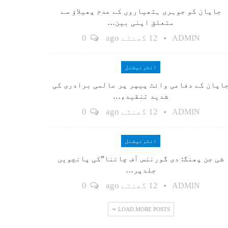
جاپان کو جوہری ہتھیاروں کے عدم پھیلاؤ سے
متعلق اپنی بین…
12 گھنٹے ago
0
ADMIN
انٹرنیشنل
اپان کے دفاعی وائٹ پیپر پر عالمی برادری کی
شدید تنقید،…
12 گھنٹے ago
0
ADMIN
انٹرنیشنل
شی جن پھنگ: دی گورننس آف چائنا”کی پانچویں
جلدپر…
12 گھنٹے ago
0
ADMIN
LOAD MORE POSTS