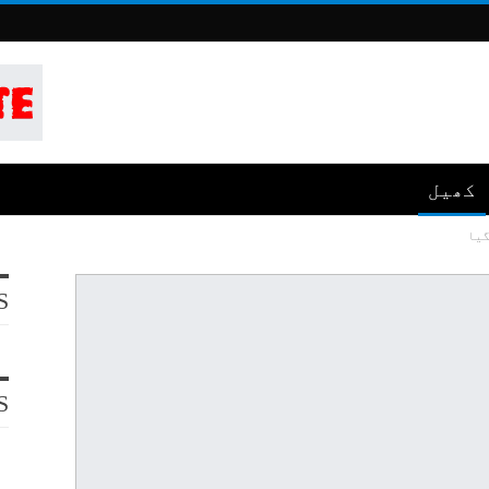
کھیل
S
S