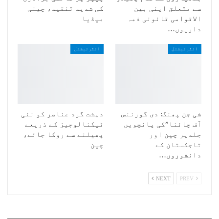
سے متعلق اپنی بین
کی شدید تنقید، چینی
الاقوامی قانونی ذمہ
میڈیا
داریوں…
انٹرنیشنل
انٹرنیشنل
شی جن پھنگ: دی گورننس
دہشت گرد عناصر کو نئی
آف چائنا”کی پانچویں
ٹیکنالوجیز کے ذریعے
جلدپر چین اور
پھیلنے سے روکا جائے،
تاجکستان کے
چین
دانشوروں…
NEXT
PREV