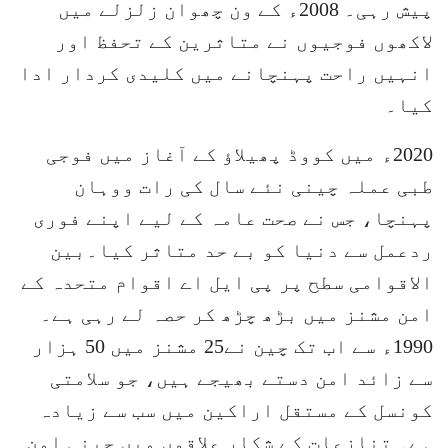
پیش رہی۔ 2008ء کے ون چھوان زلزلے میں
لاکھوں فوجیوں نے متاثرین کے تحفظ اور
انہیں راحت پہنچانے میں کلیدی کردار ادا
کیا۔
2020ء میں کووڈ پھیلاؤ کے آغاز میں فوجی
طبی عملہ چینی نئے سال کی رات ووہان
پہنچا، جس نے صحت عامہ کے لیے اپنے فوری
ردعمل سے دنیا کو بے حد متاثر کیا۔بین
الاقوامی سطح پر پی ایل اے اقوام متحدہ کے
امن مشنز میں بڑھ چڑھ کر حصہ لے رہی ہے۔
1990ء سے اب تک چین نے25 مشنز میں 50 ہزار
سے زائد امن دستے بھیجے ہیں، جو سلامتی
کونسل کے مستقل اراکین میں سب سے زیادہ
ہے۔ تنازعات کے شکار علاقوں میں چینی امن