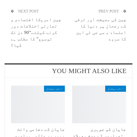
NEXT POST
PREV POST
چین کی معیشت اور ترقی
چین امریکا اقتصادی و
کے رجحان پر دنیا کا
تجارتی اختلافات دور
اعتماد ، سی جی ٹی این
کرنے کیلئے”90 دن تک
کا سروے
توسیع” کا مطلب ہے
کیا؟
YOU MIGHT ALSO LIKE
انٹرنیشنل
انٹرنیشنل
جاپان کو جوہری
جاپان کے دفاعی وائٹ
ہتھیاروں کے عدم پھیلاؤ
پیپر پر عالمی برادری