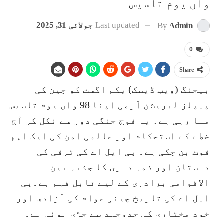
واں یوم تاسیس
Last updated
جولائی 31, 2025
By
Admin
0
Share
بیجنگ (ویب ڈیسک) یکم اگست کو چین کی
پیپلز لبریشن آرمی اپنا 98 واں یوم تاسیس
منا رہی ہے۔ یہ فوج جنگی دور سے نکل کر آج
خطے کے استحکام اور عالمی امن کی ایک اہم
قوت بن چکی ہے۔ پی ایل اے کی ترقی کی
داستان اور ذمہ داری کا جذبہ بین
الاقوامی برادری کے لیے قابل فہم ہے۔پی
ایل اے کی تاریخ چینی عوام کی آزادی اور
خود مختاری کی جدوجہد سے جڑی ہوئی ہے۔