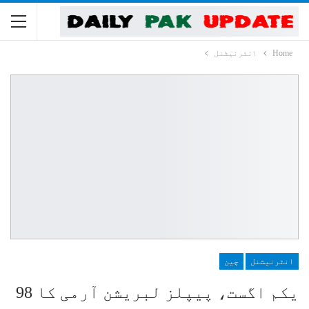
Home
انٹرنیشنل
انٹرنیشنل
چین
یکم اگست، پیپلز لبریشن آرمی کا 98