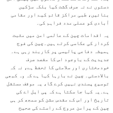
دستوں نے نہ صرف گشت کیا بلکہ سڑکیں
بنائیں، طبی مراکز قائم کیے اور مقامی
آبادی کو عملی مدد فراہم کی۔
یہ اقدامات چین کے عالمی امن میں مثبت
کردار کی عکاسی کرتے ہیں۔چین کی فوج
ہمیشہ دفاعی پالیسی پر کاربند رہی ہے۔
جدیدیت کے باوجود اس کا مقصد صرف
خودمختاری اور سلامتی کا تحفظ ہے، نہ کہ
بالادستی۔ چین نے بارہا کہا ہے کہ وہ کبھی
توسیع پسندی نہیں کرے گا، یہ موقف مستقل
ہے۔یہ کہا جا سکتا ہے کہ پی ایل اے کی
تاریخ اور اس کے مقدس مشن کو سمجھ کر ہی
چین کے پرامن عروج کے راستے کی صحیح