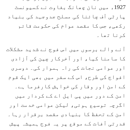
1927ء میں نان چھانگ بغاوت نے کمیونسٹ
پارٹی آف چائنا کی مسلح جدوجہد کی بنیاد
رکھی، جس کا مقصد عوام کی حکومت قائم
کرنا تھا۔
آنے والے برسوں میں اس فوج نے شدید مشکلات
کا سامنا کیا، اور آخرکار چین کی آزادی
اور عوامی نجات کی راہ ہموار کی۔ دوسری
افواج کی طرح، اس کے سفر میں بھی ایک قوم
کے امن اور وقار کی خواہش کارفرما ہے۔
امن کے دور میں پی ایل اے کے کردار میں
اگرچہ توسیع ہوئی، لیکن عوامی خدمت اور
امن کے تحفظ کا بنیادی مقصد برقرار رہا۔
قدرتی آفات کے موقع پر یہ فوج ہمیشہ پیش