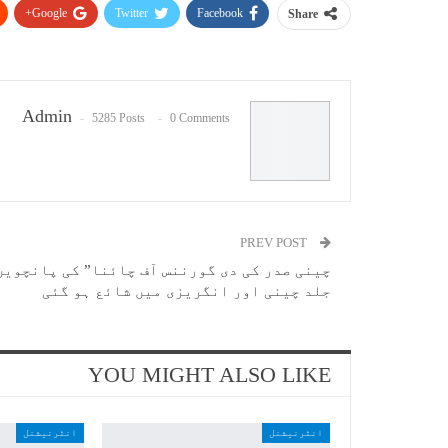
Google+
Twitter
Facebook
Share
Admin
5285 Posts
0 Comments
PREV POST
چینی صدر کی دی گورننس آف چائنا” کی پانچویں
جلد چینی اور انگریزی میں شائع ہو گئی
YOU MIGHT ALSO LIKE
انٹرنیشنل
انٹرنیشنل