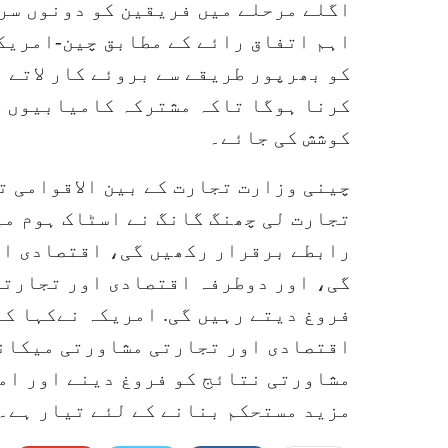
اگلے مرحلے میں فریقین کو دونوں سر
اہم اتفاق رائے کے مطابق چین-امریک
کو بھرپور طریقے سے بروئے کار لاتے 
کرنا ہوگا تاکہ مشترکہ کامیابیوں ک
کوشش کی جائے۔
چینی وزارت تجارت کے بین الاقوامی ت
تجارت لی چھنگ گانگ نے اسٹاک ہوم می
رابطے برقرار رکھیں گی، اقتصادی او
گی، اور دوطرفہ اقتصادی اور تجارتی
فروغ دیتے رہیں گی. امریکہ نےکہا کہ
اقتصادی اور تجارتی مشاورتی میکانز
مشاورتی نتائج کو فروغ دینے اور ام
مزید مستحکم بنانے کے لئے تیار ہے۔