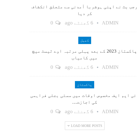
جب بٹ نے اپنی ہوشربا آمدنی سے متعلق انکشاف
کر دیا
6 گھنٹے ago
0
ADMIN
کھیل
پاکستان 2023 کے بعد پہلی مرتبہ اوے ٹیسٹ میچ
میں کامیاب
6 گھنٹے ago
0
ADMIN
پاکستان
ٓئی ایم ایف مخصوص اوقات میں سستی بجلی فراہمی
کی اجازت…
6 گھنٹے ago
0
ADMIN
LOAD MORE POSTS