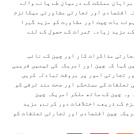
براہان مملکت کے درمیان طے پانے والے
ہ اقتصادی اور تجارتی مشاورتی میکانزم
ہوئے بات چیت اور مشاورت کو مزید گہرا
ے مزید زیادہ ثمرات کے حصول کے لئے
جارتی مذاکرات کار اور چین کے نائب
ں کہا کہ چین اور امریکہ کی ٹیمیں قریبی
ر تجارتی امور پر بروقت تبادلہ کریں
 تعلقات کی مستحکم اور صحت مند ترقی کو
 وہ چین کے ساتھ ملکر امریکہ چین
م کے ذریعے اختلافات دور کرنے، مزید
ریکہ چین اقتصادی اور تجارتی تعلقات کو