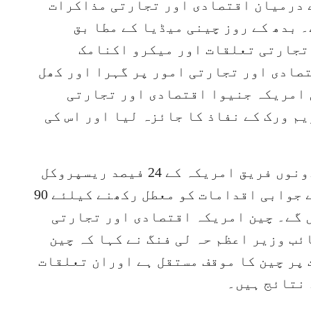
ے درمیان اقتصادی اور تجارتی مذاکرات
 بدھ کے روز چینی میڈیا کے مطا بق
تجارتی تعلقات اور میکرو اکنامک
صادی اور تجارتی امور پر گہرا اور کھل
 امریکہ جنیوا اقتصادی اور تجارتی
م ورک کے نفاذ کا جائزہ لیا اور اس کی
مذاکرات کے اتفاق رائے کے مطابق، دونوں فریق امریکہ کے 24 فیصد ریسپروکل
محصولات کے ساتھ ساتھ چین کی جانب سے جوابی اقدامات کو معطل رکھنے کیلئے 90
ں گے۔ چین امریکہ اقتصادی اور تجارتی
ئب وزیر اعظم حہ لی فنگ نے کہا کہ چین
پر چین کا موقف مستقل ہے اوران تعلقات
 نتائج ہیں۔