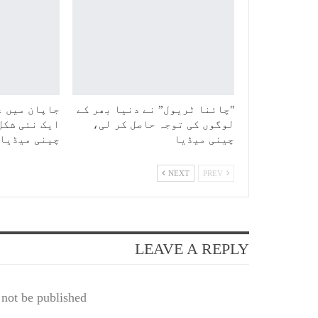
"چائنا ٹریول” نے دنیا بھر کے
جاپان میں ع
لوگوں کی توجہ حاصل کر لی،
ایک نئی شکل
چینی میڈیا
چینی میڈیا
NEXT
PREV
LEAVE A REPLY
not be published.