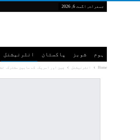
جمعرات, اگست 6, 2026
ہوم
شوبز
پاکستان
انٹرنیشنل
Home
انٹرنیشنل
چین اور امریکہ کے مابین مشترکہ تش