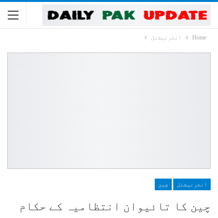
Home
انٹرنیشنل
انٹرنیشنل
چین
چین کا تائیوان انتظامیہ کے حکام