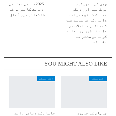
چین کی امریکہ،
2025عالمی مصنوعی
برطانیہ اور دیگر
ذہانت کانفرنس کا
ممالک کے کچھ سیاست
شنگھائی میں آغاز
دانوں کی جانب سے چین
کے داخلی معاملات کو
دانستہ طور پر بدنام
کرنے کی سختی سے
مخالفت
YOU MIGHT ALSO LIKE
انٹرنیشنل
انٹرنیشنل
جاپان کو جوہری
جاپان کے دفاعی وائٹ