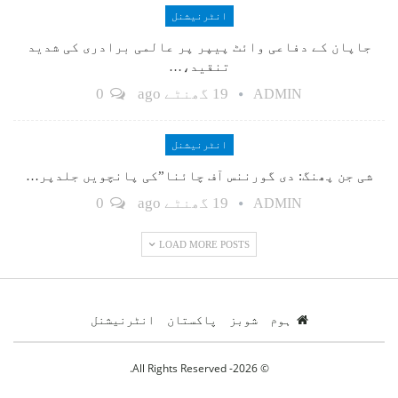
انٹرنیشنل
جاپان کے دفاعی وائٹ پیپر پر عالمی برادری کی شدید
تنقید،…
19 گھنٹے ago
0
ADMIN
انٹرنیشنل
شی جن پھنگ: دی گورننس آف چائنا”کی پانچویں جلدپر…
19 گھنٹے ago
0
ADMIN
LOAD MORE POSTS
ہوم
شوبز
پاکستان
انٹرنیشنل
© 2026- All Rights Reserved.