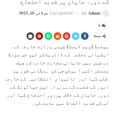
کے دورہ جاپان پر شدید احتجاج
Last updated
جولائی 26, 2025
By
Admin
0
Share
بیجنگ (ویب ڈیسک) چینی وزارت خارجہ کے
ایشیائی محکمہ کے ڈائریکٹر لیو جن سونگ
نے چین میں جاپانی سفارت خانے کے چیف
منسٹر اکیرا یوکوجی کو ہنگامی طور پر
طلب کیا اور تائیوان انتظامیہ کے خارجہ
امور کے شعبے کے سربراہ لین جیالونگ کے
دورہ جاپان کے خلاف پرزور احتجاج کیا اور
اس کی شدید الفاظ میں مذمت کی۔