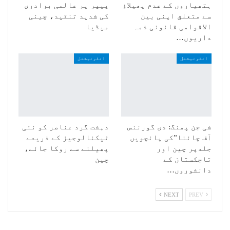
ہتھیاروں کے عدم پھیلاؤ
پیپر پر عالمی برادری
سے متعلق اپنی بین
کی شدید تنقید، چینی
الاقوامی قانونی ذمہ
میڈیا
داریوں…
انٹرنیشنل
انٹرنیشنل
شی جن پھنگ: دی گورننس
دہشت گرد عناصر کو نئی
آف چائنا”کی پانچویں
ٹیکنالوجیز کے ذریعے
جلدپر چین اور
پھیلنے سے روکا جائے،
تاجکستان کے
چین
دانشوروں…
NEXT
PREV