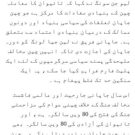
لیو جن سونگ نے کہا کہ تائیوان کا معاملہ
چین کے بنیادی مفادات کا مرکز ہے جو چین
جاپان تعلقات کی سیاسی بنیاد اور دونوں
ممالک کے درمیان بنیادی اعتماد سے متعلق
ہے۔ جاپانی فریق نے لین جیا لونگ کو دورہ
جاپان کی اجازت دی تاکہ انہیں چین مخالف
علیحدگی پسند سیاسی سرگرمیوں کے لئے ایک
پلیٹ فارم فراہم کیا جا سکے ، یہ ایک
سنگین حد تک غلط پیغام ہے ۔
اس سال جاپانی جارحیت اور عالمی فاشسٹ
مخالف جنگ کے خلاف چینی عوام کی مزاحمتی
جنگ کی فتح کی 80 ویں سالگرہ ہے ، اور
تائیوان کی آزادی کی 80 ویں سالگرہ بھی
ہے۔ چین جاپان پر زور دیتا ہے کہ وہ چین