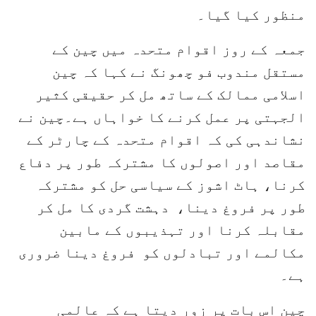
منظور کیا گیا۔
جمعہ کے روز اقوام متحدہ میں چین کے
مستقل مندوب فو چھونگ نے کہا کہ چین
اسلامی ممالک کے ساتھ مل کر حقیقی کثیر
الجہتی پر عمل کرنے کا خواہاں ہے۔چین نے
نشاندہی کی کہ اقوام متحدہ کے چارٹر کے
مقاصد اور اصولوں کا مشترکہ طور پر دفاع
کرنا، ہاٹ اشوز کے سیاسی حل کو مشترکہ
طور پر فروغ دینا، دہشت گردی کا مل کر
مقابلہ کرنا اور تہذیبوں کے مابین
مکالمے اور تبادلوں کو فروغ دینا ضروری
ہے۔
چین اس بات پر زور دیتا ہے کہ عالمی