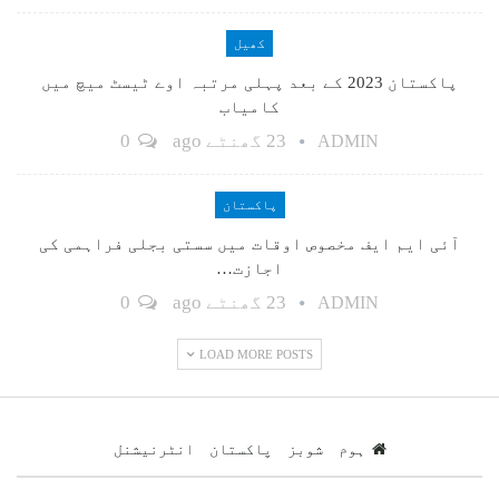
کھیل
پاکستان 2023 کے بعد پہلی مرتبہ اوے ٹیسٹ میچ میں
کامیاب
23 گھنٹے ago
0
ADMIN
پاکستان
آئی ایم ایف مخصوص اوقات میں سستی بجلی فراہمی کی
اجازت…
23 گھنٹے ago
0
ADMIN
LOAD MORE POSTS
ہوم
شوبز
پاکستان
انٹرنیشنل