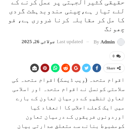
حقیقی کثیرالجہتی پر عمل کرنے کے
لئے تیار ہے،چینی مندوبدہشت گردی
کا مل کر مقابلہ کرنا ضروری ہے، فو
چھونگ
Last updated
جولائی 26, 2025
By
Admin
0
Share
اقوام متحدہ (ویب ڈیسک) اقوام متحدہ کی
سلامتی کونسل نے اقوام متحدہ اور اسلامی
تعاون تنظیم کے درمیان تعاون کے بارے
میں ایک کھلے اجلاس کا انعقاد کیا
اوردونوں فریقوں کے درمیان تعاون
کومضبوط بنانے سے متعلق صدارتی بیان