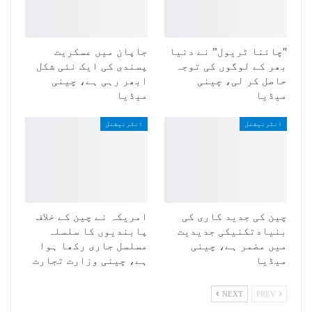
"چائنا ٹریول” نے دنیا
جاپان میں عسکریت
بھر کے لوگوں کی توجہ
پسندی کی ایک نئی شکل
حاصل کر لی، چینی
ابھر رہی ہے، چینی
میڈیا
میڈیا
انٹرنیشنل
انٹرنیشنل
چین کی جدید کاری کی
امریکہ نے چین کے خلاف
بنیادتکنیکی جدیدیت
پابندیوں کا سلسلہ
میں مضمر ہے، چینی
مسلسل جاری رکھا ہوا
میڈیا
ہے، چینی وزارت تجارت
NEXT
PREV