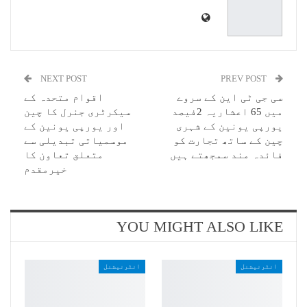
NEXT POST
PREV POST
سی جی ٹی این کے سروے
اقوام متحدہ کے
میں 65 اعشاریہ 2فیصد
سیکرٹری جنرل کا چین
یورپی یونین کے شہری
اور یورپی یونین کے
چین کے ساتھ تجارت کو
موسمیاتی تبدیلی سے
فائدہ مند سمجھتے ہیں
متعلق تعاون کا
خیرمقدم
YOU MIGHT ALSO LIKE
انٹرنیشنل
انٹرنیشنل