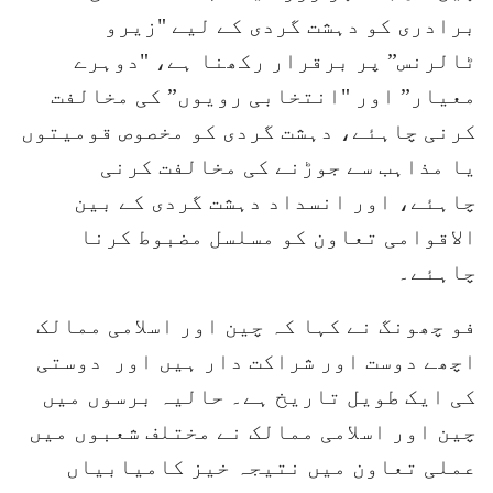
برادری کو دہشت گردی کے لیے "زیرو
ٹالرنس” پر برقرار رکھنا ہے، "دوہرے
معیار” اور "انتخابی رویوں” کی مخالفت
کرنی چاہئے، دہشت گردی کو مخصوص قومیتوں
یا مذاہب سے جوڑنے کی مخالفت کرنی
چاہئے، اور انسداد دہشت گردی کے بین
الاقوامی تعاون کو مسلسل مضبوط کرنا
چاہئے۔
فو چھونگ نے کہا کہ چین اور اسلامی ممالک
اچھے دوست اور شراکت دار ہیں اور دوستی
کی ایک طویل تاریخ ہے۔ حالیہ برسوں میں
چین اور اسلامی ممالک نے مختلف شعبوں میں
عملی تعاون میں نتیجہ خیز کامیابیاں