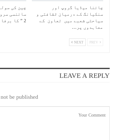
چائنا میڈیا گروپ اور
چین کی سولہ
سنکیانگ کے درمیان ثقافتی و
سائنسی سروے
سیاحتی شعبے میں تعاون کے
2 ” کا برفانی…
معاہدوں پر…
NEXT
PREV
LEAVE A REPLY
not be published.