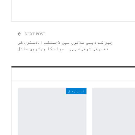
NEXT POST
چین کے دیہی علاقوں میں لاجسٹکس انڈسٹری کی
تخلیقی ترقی:دیہی احیاء کا بہترین ماڈل
انٹرنیشنل