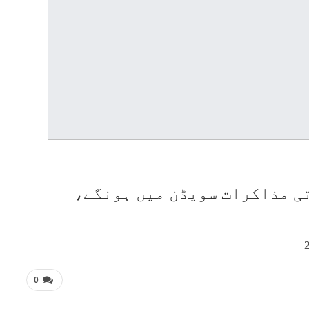
ی مذاکرات سویڈن میں ہونگے،
0