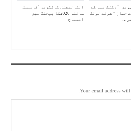
ویں آرکٹک مہم کے
انٹرنیشنل کانگریس آف بیسک
 جہاز ” شوئے لونگ
سائنس 2026کا بیجنگ میں
افتتاح
Your email address will 