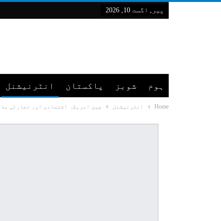
پیر, اگست 10, 2026
ہوم
شوبز
پاکستان
انٹرنیشنل
Home
انٹرنیشنل
چین امریکہ اقتصادی اور تجارتی مذا