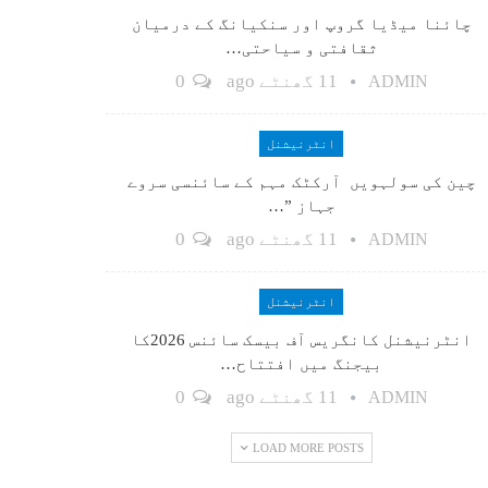
چائنا میڈیا گروپ اور سنکیانگ کے درمیان
ثقافتی و سیاحتی…
11 گھنٹے ago
0
ADMIN
انٹرنیشنل
چین کی سولہویں آرکٹک مہم کے سائنسی سروے
جہاز ”…
11 گھنٹے ago
0
ADMIN
انٹرنیشنل
انٹرنیشنل کانگریس آف بیسک سائنس 2026کا
بیجنگ میں افتتاح…
11 گھنٹے ago
0
ADMIN
LOAD MORE POSTS