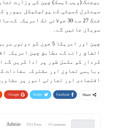
بیجنگ (ویب ڈیسک) چین کی وزارت تجار
سینٹرل کمیٹی کے پولیٹیکل بیورو کے 
فنگ 27 سے 30 جولائی تک امریک
سویڈن جائیں گے۔
چین اور امریکا 5 جون کو
اتفاق رائے کے مطابق چین امریکہ اق
کردار کو مکمل طور پر ادا کریں گے 
،باہمی تعاون اور مشترکہ مفادات کے
اقتصادی اور تجارتی امور پر مشاورت
Google+
Twitter
Facebook
Share
Admin
5311 Posts
0 Comments