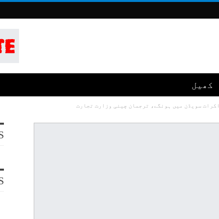
کھیل
کرات سویڈن میں ہونگے، ترجمان چینی وزارت تجارت
S
S