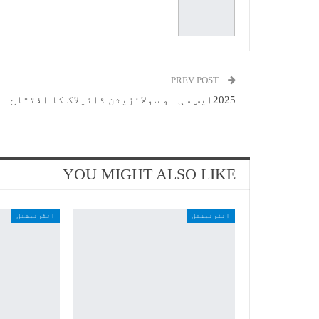
PREV POST
2025ایس سی او سولائزیشن ڈائیلاگ کا افتتاح
YOU MIGHT ALSO LIKE
انٹرنیشنل
انٹرنیشنل