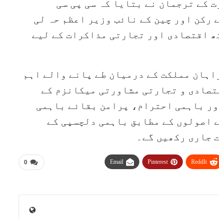
ت کے ترجمان نے بتایا کہ سی پی سی
رکن اور چین کے نائب وزیر اعظم حہ لی
ہ کے ساتھ اقتصادی اور تجارتی مذاکرات کے لیے
 دونوں سربراہان مملکت کے درمیان طے پانے والے اہم
تصادی و تجارتی مشاورتی میکانزم کے
اور باہمی احترام، پرامن بقائے باہمی
 اصولوں کے مطابق باہمی دلچسپی کے
 جاری رکھیں گے۔
Email
Pinterest
ReddIt
0