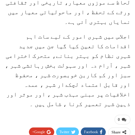
لحاظ سے موزوں معیار، تاریخی اور ثقافتی
ورثے کے تحفظ ، اور ماحولیاتی معیار میں
نمایاں بہتری آئی ہے۔
اجلاس میں شہری امور کے لیے سات اہم
اقدامات کا تعین کیا گیا جن میں جدید
شہری نظام کو بہتر بنانے، متحرک اختراعی
شہر ، آرام دہ اور سہولت بخش رہائشی شہر ،
سبز اور کم کاربن خوبصورت شہر ، محفوظ
اور قابل اعتماد لچکدار شہر ، عمدہ
اخلاقیات پر مبنی مہذب شہر ، اور موثر اور
ذہین شہر تعمیر کرنا ، شامل ہیں ۔
0
Google+
Twitter
Facebook
Share