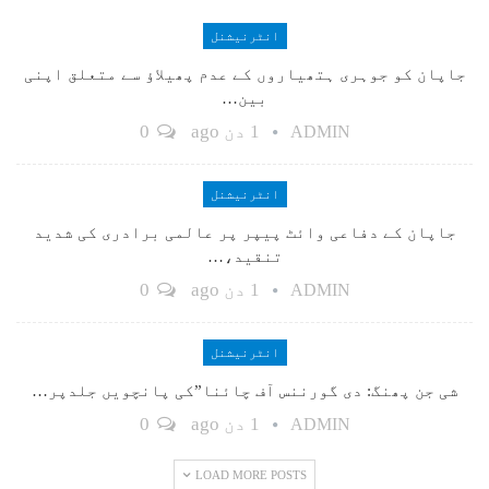
انٹرنیشنل
جاپان کو جوہری ہتھیاروں کے عدم پھیلاؤ سے متعلق اپنی
بین…
1 دن ago
0
ADMIN
انٹرنیشنل
جاپان کے دفاعی وائٹ پیپر پر عالمی برادری کی شدید
تنقید،…
1 دن ago
0
ADMIN
انٹرنیشنل
شی جن پھنگ: دی گورننس آف چائنا”کی پانچویں جلدپر…
1 دن ago
0
ADMIN
LOAD MORE POSTS