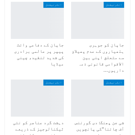
انٹرنیشنل
انٹرنیشنل
جاپان کو جوہری
جاپان کے دفاعی وائٹ
ہتھیاروں کے عدم پھیلاؤ
پیپر پر عالمی برادری
سے متعلق اپنی بین
کی شدید تنقید، چینی
الاقوامی قانونی ذمہ
میڈیا
داریوں…
انٹرنیشنل
انٹرنیشنل
شی جن پھنگ: دی گورننس
دہشت گرد عناصر کو نئی
آف چائنا”کی پانچویں
ٹیکنالوجیز کے ذریعے