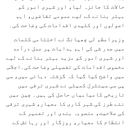
حالات کا جائزہ لیا، اور شہری امور کو
بہتر بنانے کے لیے عمومی تقاضوں، اہم
اصولوں اور کلیدی اقدامات کی وضاحت کی۔
وزیراعظم لی چھیانگ نے اختتامی کلمات
میں صدر شی کی اہم ہدایات پر عمل درآمد
اور شہری امور کو مزید بہتر بنانے کے لیے
مخصوص اقدامات کی تفصیلی وضاحت کی۔اجلاس
میں واضح کیا گیا کہ گزشتہ دہائی میں، سی
پی سی سینٹرل کمیٹی نے شہری ترقی میں
تاریخی کامیابیاں حاصل کی ہیں۔ چین میں
نئے طرز کی شہر کاری کا معیار، شہری ترقی
کی صلاحیت، منصوبہ بندی اور تعمیر کے
انتظام کا معیار، روزگار اور رہائش کے