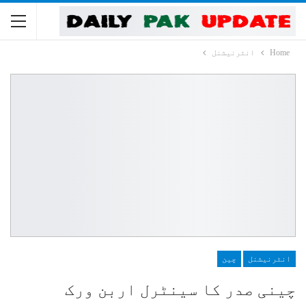
Home
انٹرنیشنل
انٹرنیشنل
چین
چینی صدر کا سینٹرل اربن ورک