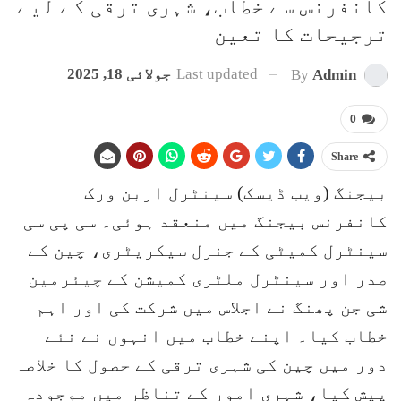
کانفرنس سے خطاب، شہری ترقی کے لیے
ترجیحات کا تعین
Last updated
جولائی 18, 2025
By
Admin
0
Share
بیجنگ (ویب ڈیسک) سینٹرل اربن ورک
کانفرنس بیجنگ میں منعقد ہوئی۔ سی پی سی
سینٹرل کمیٹی کے جنرل سیکریٹری، چین کے
صدر اور سینٹرل ملٹری کمیشن کے چیئرمین
شی جن پھنگ نے اجلاس میں شرکت کی اور اہم
خطاب کیا۔ اپنے خطاب میں انہوں نے نئے
دور میں چین کی شہری ترقی کے حصول کا خلاصہ
پیش کیا، شہری امور کے تناظر میں موجودہ