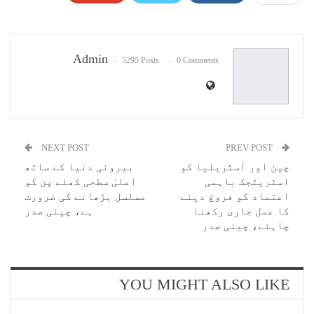
Pinterest
WhatsApp
ReddIt
Email
Admin
5295 Posts
0 Comments
NEXT POST
PREV POST
چین اور آسٹریلیا کو
بیرونی دنیا کے ساتھ
اسٹریٹجک باہمی
اعلیٰ سطحی کھلے پن کو
اعتماد کو فروغ دینے
مسلسل بڑھانے کی ضرورت
کا عمل جاری رکھنا
ہے، چینی صدر
چاہئے، چینی صدر
YOU MIGHT ALSO LIKE