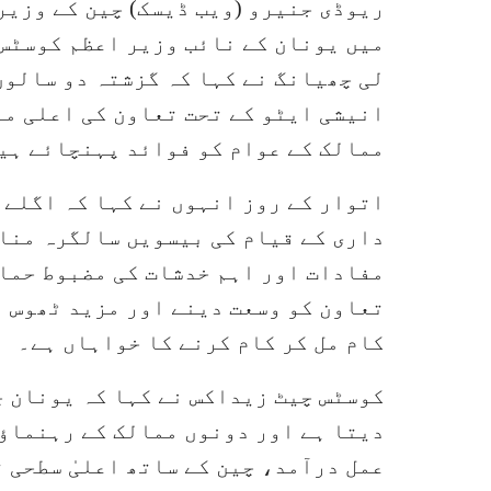
ریوڈی جنیرو (ویب ڈیسک) چین کے وزیر
میں یونان کے نائب وزیر اعظم کوسٹس 
لی چھیانگ نے کہا کہ گزشتہ دو سالوں
انیشی ایٹو کے تحت تعاون کی اعلی مع
ممالک کے عوام کو فوائد پہنچائے ہی
اتوار کے روز انہوں نے کہا کہ اگلے 
داری کے قیام کی بیسویں سالگرہ منا
مفادات اور اہم خدشات کی مضبوط حما
تعاون کو وسعت دینے اور مزید ٹھوس ن
کام مل کر کام کرنے کا خواہاں ہے۔
کوسٹس چیٹ زیداکس نے کہا کہ یونان چ
دیتا ہے اور دونوں ممالک کے رہنماؤ
عمل درآمد، چین کے ساتھ اعلیٰ سطحی