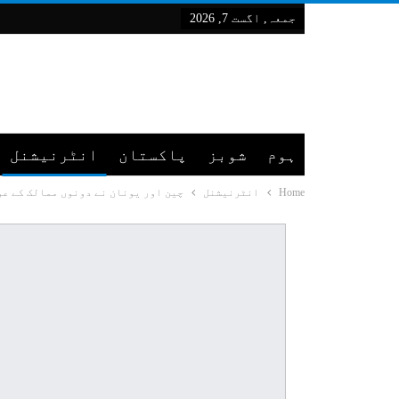
جمعہ, اگست 7, 2026
ہوم
شوبز
پاکستان
انٹرنیشنل
Home
انٹرنیشنل
چین اور یونان نے دونوں ممالک کے عو