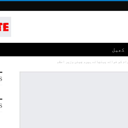
کھیل
ام کو فوائد پہنچائے ہیں، چینی وزیر اعظم
S
S