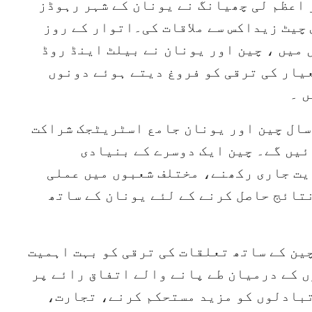
 اعظم لی چھیانگ نے یونان کے شہر رہوڈز
چیٹ زیداکس سے ملاقات کی۔اتوار کے روز
 میں ، چین اور یونان نے بیلٹ اینڈ روڈ
یار کی ترقی کو فروغ دیتے ہوئے دونوں
ں ۔
سال چین اور یونان جامع اسٹریٹجک شراکت
ئیں گے۔ چین ایک دوسرے کے بنیادی
یت جاری رکھنے، مختلف شعبوں میں عملی
تائج حاصل کرنے کے لئے یونان کے ساتھ
ین کے ساتھ تعلقات کی ترقی کو بہت اہمیت
ں کے درمیان طے پانے والے اتفاق رائے پر
 تبادلوں کو مزید مستحکم کرنے، تجارت،