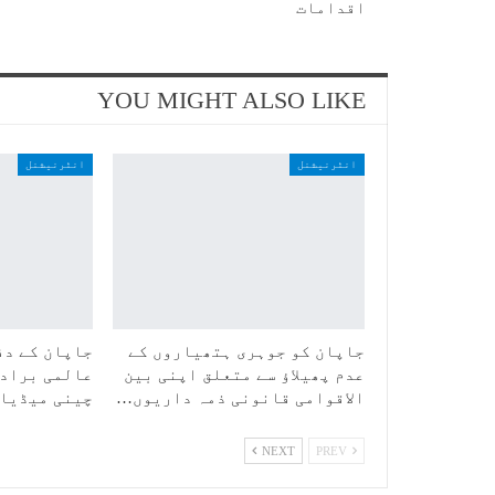
اقدامات
YOU MIGHT ALSO LIKE
انٹرنیشنل
انٹرنیشنل
جاپان کو جوہری ہتھیاروں کے
جاپان کے دف
عدم پھیلاؤ سے متعلق اپنی بین
عالمی برادر
الاقوامی قانونی ذمہ داریوں…
چینی میڈیا
NEXT
PREV