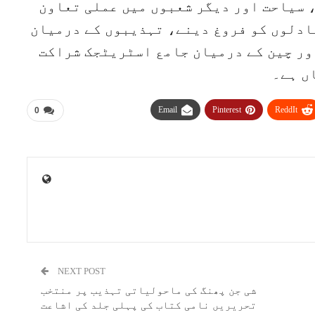
 سیاحت اور دیگر شعبوں میں عملی تعاون
ادلوں کو فروغ دینے، تہذیبوں کے درمیان
ور چین کے درمیان جامع اسٹریٹجک شراکت
ں ہے۔
Email
Pinterest
ReddIt
0
NEXT POST
شی جن پھنگ کی ماحولیاتی تہذیب پر منتخب
تحریریں نامی کتاب کی پہلی جلد کی اشاعت