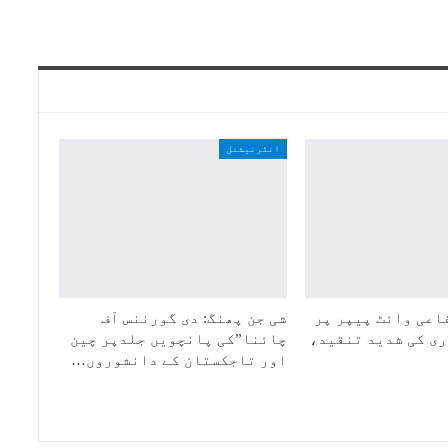
انٹرنیشنل
اعی وائٹ پیپر پر
شی جن پھنگ: دی گورننس آف
ی کی شدید تنقید،
چائنا”کی پانچویں جلدپر چین
اور تاجکستان کے دانشوروں…