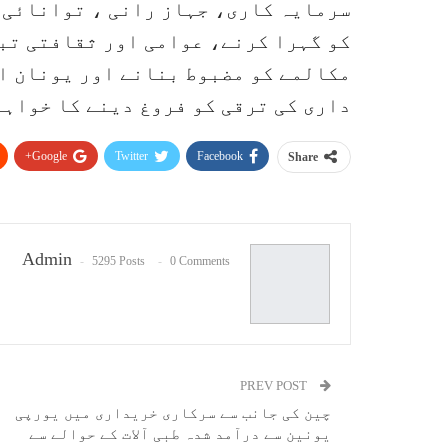
سرمایہ کاری، جہاز رانی ، توانائی،
کو گہرا کرنے، عوامی اور ثقافتی تب
مکالمے کو مضبوط بنانے اور یونان ا
داری کی ترقی کو فروغ دینے کا خواہا
Google+
Twitter
Facebook
Share
Admin
5295 Posts
0 Comments
PREV POST
چین کی جانب سے سرکاری خریداری میں یورپی
یونین سے درآمد شدہ طبی آلات کے حوالے سے