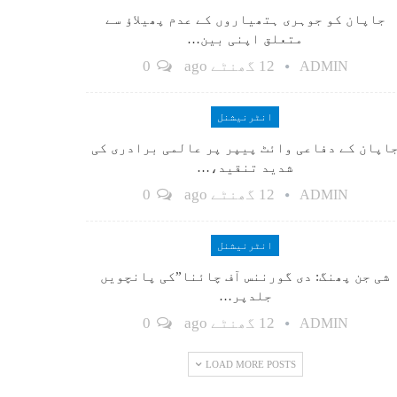
جاپان کو جوہری ہتھیاروں کے عدم پھیلاؤ سے
متعلق اپنی بین…
12 گھنٹے ago
0
ADMIN
انٹرنیشنل
اپان کے دفاعی وائٹ پیپر پر عالمی برادری کی
شدید تنقید،…
12 گھنٹے ago
0
ADMIN
انٹرنیشنل
شی جن پھنگ: دی گورننس آف چائنا”کی پانچویں
جلدپر…
12 گھنٹے ago
0
ADMIN
LOAD MORE POSTS