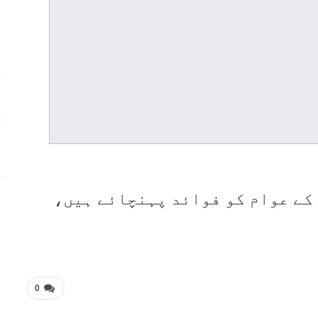
ج
کے عوام کو فوائد پہنچائے ہیں،
0