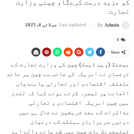
کو مزید درست کرےگا، چینی وزارت
تجارت
Last updated
جولائی 4, 2025
By
Admin
0
Share
بیجنگ (ویب ڈیسک) چین کی وزارت تجارت کے
ترجمان نے امریکہ کی جانب سے چین پر عائد
متعلقہ اقتصادی اور تجارتی پابندیاں
اٹھانے پر تبصرہ کرتے ہوئے کہا کہ لندن
میں چین امریکہ اقتصادی و تجارتی
مذاکرات کے بعد فریقین نے حال ہی میں
دونوں سربراہان مملکت کے درمیان
ٹیلیفونک بات چیت میں طے پانے والے اہم