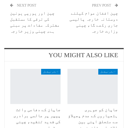
NEXT POST
PREV POST
چین افغان عوام کیلئے
چین اور یورپی یونین
دوستانہ خارجہ پالیسی
کی ترقی کا مستقبل
جاری رکھے گا، چینی
مشترکہ مفادات پر مبنی
وزارت خارجہ
ہے، چینی وزیر خارجہ
YOU MIGHT ALSO LIKE
انٹرنیشنل
انٹرنیشنل
جاپان کو جوہری
جاپان کے دفاعی وائٹ
ہتھیاروں کے عدم پھیلاؤ
پیپر پر عالمی برادری
سے متعلق اپنی بین
کی شدید تنقید، چینی
الاقوامی قانونی ذمہ
میڈیا