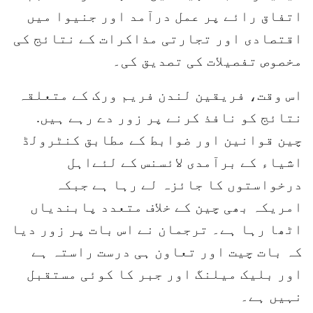
اتفاق رائے پر عمل درآمد اور جنیوا میں
اقتصادی اور تجارتی مذاکرات کے نتائج کی
مخصوص تفصیلات کی تصدیق کی۔
اس وقت، فریقین لندن فریم ورک کے متعلقہ
نتائج کو نافذ کرنے پر زور دے رہے ہیں.
چین قوانین اور ضوابط کے مطابق کنٹرولڈ
اشیاء کے برآمدی لائسنس کے لئےاہل
درخواستوں کا جائزہ لے رہا ہے جبکہ
امریکہ بھی چین کے خلاف متعدد پابندیاں
اٹھا رہا ہے۔ ترجمان نے اس بات پر زور دیا
کہ بات چیت اور تعاون ہی درست راستہ ہے
اور بلیک میلنگ اور جبر کا کوئی مستقبل
نہیں ہے۔