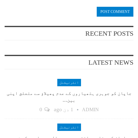
RECENT POSTS
LATEST NEWS
انٹرنیشنل
جاپان کو جوہری ہتھیاروں کے عدم پھیلاؤ سے متعلق اپنی
بین…
1 دن ago
0
ADMIN
انٹرنیشنل
جاپان کے دفاعی وائٹ پیپر پر عالمی برادری کی شدید