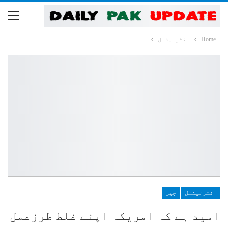
Home
انٹرنیشنل
انٹرنیشنل
چین
امید ہے کہ امریکہ اپنے غلط طرزعمل