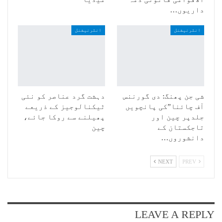
داریوں…
انٹرنیشنل
انٹرنیشنل
شی جن پھنگ: دی گورننس
دہشت گرد عناصر کو نئی
آف چائنا”کی پانچویں
ٹیکنالوجیز کے ذریعے
جلدپر چین اور
پھیلنے سے روکا جائے،
تاجکستان کے
چین
دانشوروں…
NEXT
PREV
LEAVE A REPLY