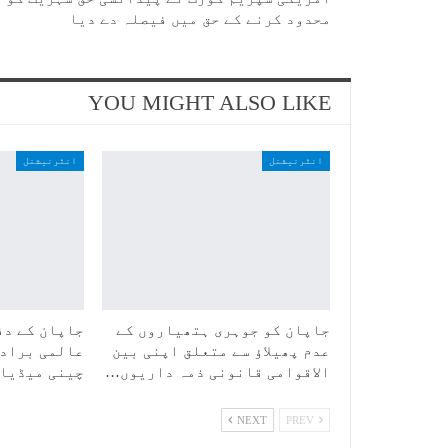
محدود کرنے کے حق میں فیصلہ دے دیا
YOU MIGHT ALSO LIKE
انٹرنیشنل
انٹرنیشنل
جاپان کو جوہری ہتھیاروں کے
جاپان کے دف
عدم پھیلاؤ سے متعلق اپنی بین
عالمی برادر
الاقوامی قانونی ذمہ داریوں…
چینی میڈیا
NEXT
PREV