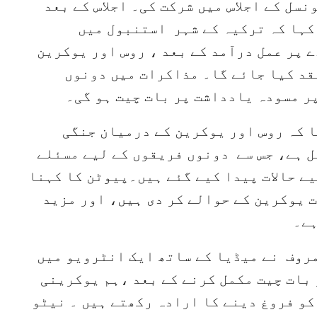
سل کے اجلاس میں شرکت کی۔ اجلاس کے بعد
کہا کہ ترکیہ کے شہر استنبول میں
 پر عمل درآمد کے بعد ، روس اور یوکرین
قد کیا جائے گا۔ مذاکرات میں دونوں
ر مسودہ یادداشت پر بات چیت ہو گی۔
ا کہ روس اور یوکرین کے درمیان جنگی
ل ہے، جس سے دونوں فریقوں کے لیے مسئلے
یے حالات پیدا کیے گئے ہیں۔پیوٹن کا کہنا
یوں کی باقیات یوکرین کے حوالے کر دی ہیں، اور مزید
مروف نے میڈیا کے ساتھ ایک انٹرویو میں
 بات چیت مکمل کرنے کے بعد ،ہم یوکرینی
 کو فروغ دینے کا ارادہ رکھتے ہیں ۔ نیٹو