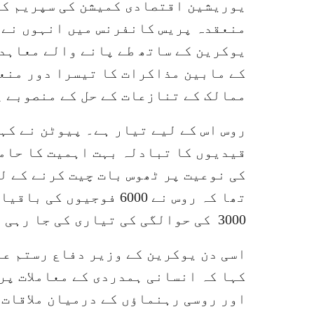
یوریشین اقتصادی کمیشن کی سپریم کون
منعقدہ پریس کانفرنس میں انہوں نے 
یوکرین کے ساتھ طے پانے والے معاہدے
کے مابین مذاکرات کا تیسرا دور منع
ممالک کے تنازعات کے حل کے منصوبے پ
روس اس کے لیے تیار ہے۔ پیوٹن نے کہ
قیدیوں کا تبادلہ بہت اہمیت کا حام
کی نوعیت پر ٹھوس بات چیت کرنے کے ل
تھا کہ روس نے 6000 فوج
3000 کی حوالگی کی تیاری کی جا رہی ہے۔
اسی دن یوکرین کے وزیر دفاع رستم ع
کہا کہ انسانی ہمدردی کے معاملات پر
اور روسی رہنماؤں کے درمیان ملاقات