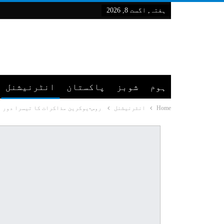
ہفتہ, اگست 8, 2026
ہوم
شوبز
پاکستان
انٹرنیشنل
Home
انٹرنیشنل
روس-یوکرین مذاکرات کا تیسرا دور م