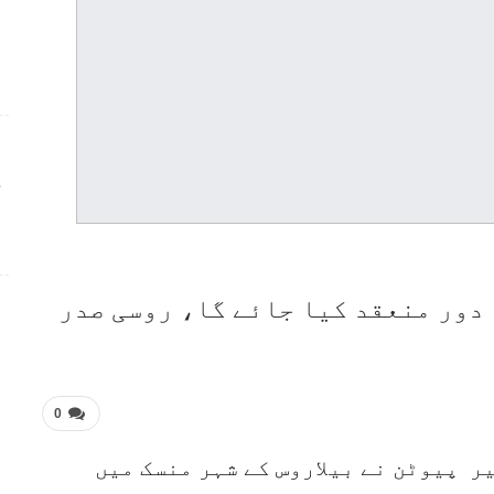
ج
دور منعقد کیا جائے گا، روسی صدر
0
یر پیوٹن نے بیلاروس کے شہر منسک میں