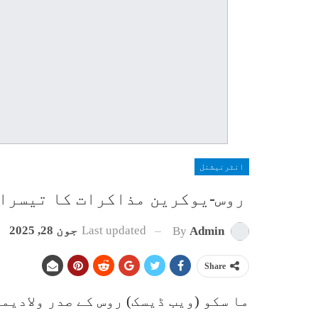
انٹرنیشنل
روس-یوکرین مذاکرات کا تیسرا 
Last updated
جون 28, 2025
By
Admin
Share
ما سکو (ویب ڈیسک) روس کے صدر ولادیم