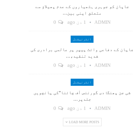
جاپان کو جوہری ہتھیاروں کے عدم پھیلاؤ سے
متعلق اپنی بین…
1 دن ago
0
ADMIN
انٹرنیشنل
اپان کے دفاعی وائٹ پیپر پر عالمی برادری کی
شدید تنقید،…
1 دن ago
0
ADMIN
انٹرنیشنل
شی جن پھنگ: دی گورننس آف چائنا”کی پانچویں
جلدپر…
1 دن ago
0
ADMIN
LOAD MORE POSTS