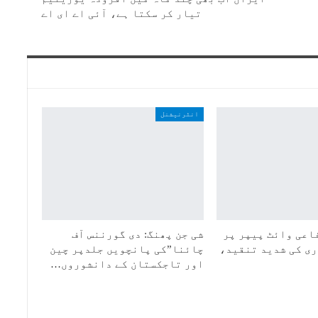
تیار کر سکتا ہے، آئی اے ای اے
انٹرنیشنل
اعی وائٹ پیپر پر
شی جن پھنگ: دی گورننس آف
ی کی شدید تنقید،
چائنا”کی پانچویں جلدپر چین
اور تاجکستان کے دانشوروں…