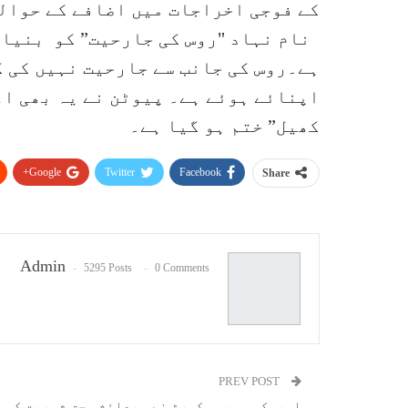
کے فوجی اخراجات میں اضافے کے حوال
نام نہاد "روس کی جارحیت” کو بنیاد
ہے۔روس کی جانب سے جارحیت نہیں کی گ
اپنائے ہوئے ہے۔ پیوٹن نے یہ بھی اع
کھیل” ختم ہو گیا ہے۔
Google+
Twitter
Facebook
Share
Admin
5295 Posts
0 Comments
PREV POST
امریکی سپریم کورٹ نے پیدائشی حق شہریت کو