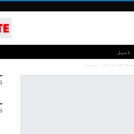
کھیل
نعقد کیا جائے گا، روسی صدر
S
S