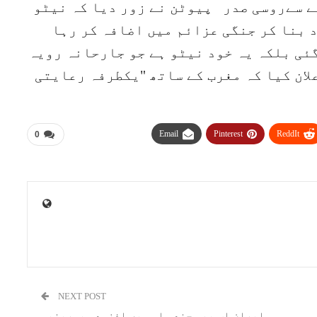
ے سےروسی صدر پیوٹن نے زور دیا کہ نیٹو
 بنا کر جنگی عزائم میں اضافہ کر رہا
ئی بلکہ یہ خود نیٹو ہے جو جارحانہ رویہ
لان کیا کہ مغرب کے ساتھ "یکطرفہ رعایتی
Email
Pinterest
ReddIt
0
NEXT POST
ایران اب بھی چند ماہ میں افزودہ یورینیم