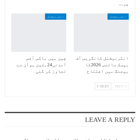
پر…
انٹرنیشنل
انٹرنیشنل
انٹرنیشنل کانگریس آف
چین میں باکس آفس
بیسک سائنس 2026کا
آمدنی24بلین یوآن سے
بیجنگ میں افتتاح
تجاوز کر گئی
NEXT
PREV
LEAVE A REPLY