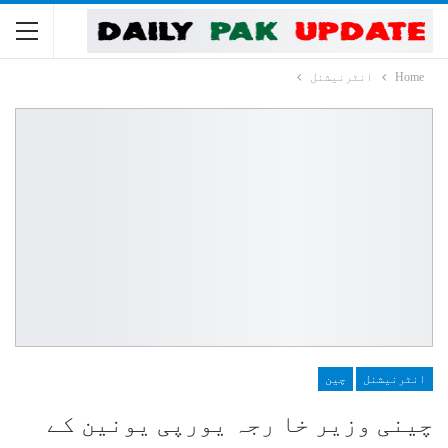
Home
انٹرنیشنل
انٹرنیشنل
چین
چینی وزیر خا رجہ یورپی یونین کے