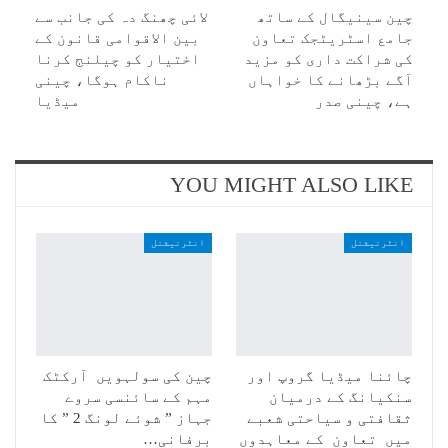
چین سینیگال کے ساتھ
لائی چھنگ دہ کی جانب سے
جامع اسٹریٹجک تعاون
بین الاقوامی قانون کے
کی شراکت داری کو مزید
اختیار کو چیلنج کرنا
آگے بڑھانے کا خواہاں
ناکام ہوگا، چینی
ہے، چینی صدر
میڈیا
YOU MIGHT ALSO LIKE
انٹرنیشنل
انٹرنیشنل
چائنا میڈیا گروپ اور
چین کی سولہویں آرکٹک
سنکیانگ کے درمیان
مہم کے سائنسی سروے
ثقافتی و سیاحتی شعبے
جہاز ” شوئے لونگ 2 ” کا
میں تعاون کے معاہدوں
برفانی…