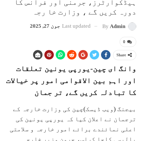
ہیڈکوارٹرز، جرمنی اور فرانس کا
دورہ کریں گے ، وزارت خا رجہ
Last updated
جون 27, 2025
By
Admin
0
Share
وانگ ای چین-یورپی یونین تعلقات
اور اہم بین الاقوامی امور پر خیالات
کا تبادلہ کریں گے، تر جمان
بیجنگ (ویب ڈیسک)چین کی وزارت خارجہ کے
ترجمان نے اعلان کیا کہ یورپی یونین کی
اعلی نمائندے برائے امور خارجہ و سلامتی
پالیسی کاجا کراس، جرمن وزیر خارجہ