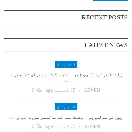
RECENT POSTS
LATEST NEWS
انٹرنیشنل
چائنا میڈیا گروپ اور سنکیانگ کے درمیان ثقافتی و
سیاحتی…
15 گھنٹے ago
0
ADMIN
انٹرنیشنل
چین کی سولہویں آرکٹک مہم کے سائنسی سروے جہاز ”…
15 گھنٹے ago
0
ADMIN