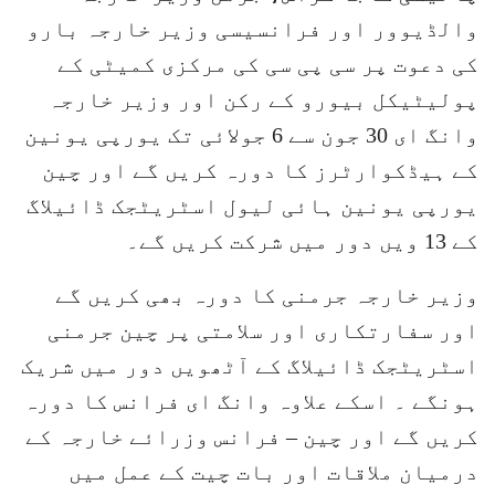
والڈیوور اور فرانسیسی وزیر خارجہ بارو
کی دعوت پر سی پی سی کی مرکزی کمیٹی کے
پولیٹیکل بیورو کے رکن اور وزیر خارجہ
وانگ ای 30 جون سے 6 جولائی تک یورپی یونین
کے ہیڈکوارٹرز کا دورہ کریں گے اور چین
یورپی یونین ہائی لیول اسٹریٹجک ڈائیلاگ
کے 13 ویں دور میں شرکت کریں گے۔
وزیر خارجہ جرمنی کا دورہ بھی کریں گے
اور سفارتکاری اور سلامتی پر چین جرمنی
اسٹریٹجک ڈائیلاگ کے آٹھویں دور میں شریک
ہونگے ۔ اسکے علاوہ وانگ ای فرانس کا دورہ
کریں گے اور چین – فرانس وزرائے خارجہ کے
درمیان ملاقات اور بات چیت کے عمل میں