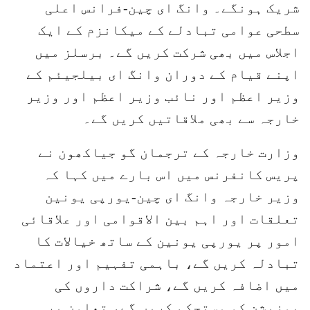
شریک ہونگے۔ وانگ ای چین-فرانس اعلی
سطحی عوامی تبادلے کے میکانزم کے ایک
اجلاس میں بھی شرکت کریں گے۔ برسلز میں
اپنے قیام کے دوران وانگ ای بیلجیئم کے
وزیر اعظم اور نائب وزیر اعظم اور وزیر
خارجہ سے بھی ملاقاتیں کریں گے۔
وزارت خارجہ کے ترجمان گو جیاکھون نے
پریس کانفرنس میں اس بارے میں کہا کہ
وزیر خارجہ وانگ ای چین-یورپی یونین
تعلقات اور اہم بین الاقوامی اور علاقائی
امور پر یورپی یونین کے ساتھ خیالات کا
تبادلہ کریں گے، باہمی تفہیم اور اعتماد
میں اضافہ کریں گے، شراکت داروں کی
پوزیشن کو مستحکم کریں گے، تعاون پر