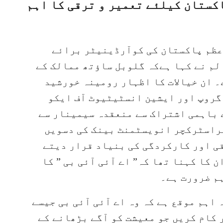
کستان کیلئے تعمیر و ترقی کا اہم
اعظم پاکستان کی کوآرڈینیٹر برائے
م نے کہا ہےکہ گلوبل ساؤتھ ممالک کے
 ان خیالات کا اظہار رومینہ خورشید
گروپ اور ایشین انسٹیٹیوٹ آف ایکو
 باہمی اشتراک سے منعقدہ سیمینار سے
راسٹرکچر انویسٹمنٹ بینک کی دسویں
قی اور کارکردگی کی بنیاد قرار دیتے
 کا کہنا تھا کہ” اے آئی آئی بی ” کا
ہم ضرورت ہے۔
اہم موقع ہے کہ وہ اے آئی آئی بی جیسے
 کام کریں جو معیشت کو آگے بڑھانے کے