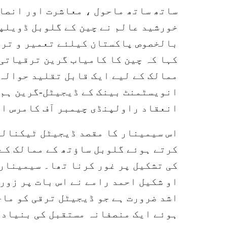
ساتھ ساتھ ماحول ، معاشرت اور انصا
خورشید عالم نے چین کے گلوبل ڈویلپم
بالخصوص پاکستان کیلئے تعمیر و ترق
کہا کہ چین کا کامیاب گرین ترقیاتی
ممالک کے لیے ایک قابل تقلید حوالہ
انویسٹمنٹ بینک کے ڈیجیٹل-گرین ہم ا
انعقاد راولپنڈی چیمبر آف کامرس ا
اس سیمینار کا مقصد ڈیجیٹل ٹیکنالو
کرتے ہوئے گلوبل ساؤتھ کے ممالک کے
کی تشکیل پر غور کرنا تھا۔ سیمینار کے
او شکیل احمد رامے نے اس بات پر زور
اشد ضرورت ہے جو ڈیجیٹل ترقی کو ماح
ہوئے ایک منصفانہ مستقبل کی بنیاد رک