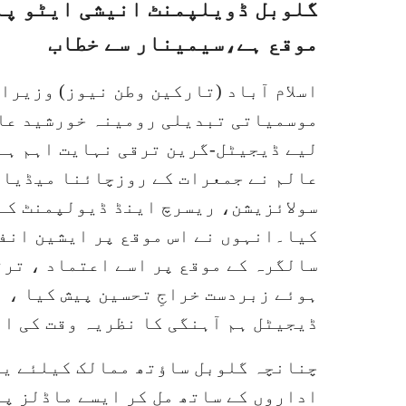
گلوبل ڈویلپمنٹ انیشی ایٹو پا
موقع ہے،سیمینار سے خطاب
اسلام آباد (تارکین وطن نیوز) وزیر
موسمیاتی تبدیلی رومینہ خورشید عال
لیے ڈیجیٹل-گرین ترقی نہایت اہم ہے۔
عالم نے جمعرات کے روزچائنا میڈیا 
سولائزیشن، ریسرچ اینڈ ڈیولپمنٹ کے
کیا۔انہوں نے اس موقع پر ایشین انف
سالگرہ کے موقع پر اسے اعتماد ، تر
ہوئے زبردست خراجِ تحسین پیش کیا ، ان
ڈیجیٹل ہم آہنگی کا نظریہ وقت کی ا
چنانچہ گلوبل ساؤتھ ممالک کیلئے یہ 
اداروں کے ساتھ مل کر ایسے ماڈلز پر