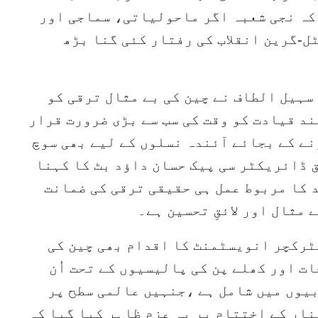
کہ نجی شعبہ اگر ماحولیاتی، سماجی اور
-گرین انقلاب کی رفتار کئی گنا بڑھ
ی سہیل الطاف نے چین کی بے مثال ترقی کو
د قیادت کو وقت کی سب سے بڑی ضرورت قرار
ے کے بجائے آئندہ نسلوں کے لیے بھی سوچ
ڈائریکٹر سی پیک حسان داؤد بٹ کا کہنا
 کا مربوط عمل ہی حقیقی ترقی کی ضمانت
 مثال اور لائقِ تحسین ہے۔
ٹرکچر انویسٹمنٹ کا اقدام بھی چین کی
ت اور کھلے پن کی پالیسیوں کے تحت اُن
یوں میں شامل ہے ،جنہیں عالمی سطح پر
ار کے اختتام پر یہ عزم ظاہر کیا گیا کہ