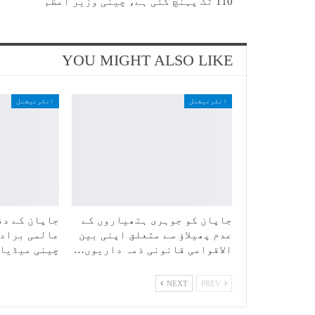
110 تک پہنچ گئی ہے، چینی وزیر اعظم
YOU MIGHT ALSO LIKE
انٹرنیشنل
انٹرنیشنل
جاپان کو جوہری ہتھیاروں کے
جاپان کے دف
عدم پھیلاؤ سے متعلق اپنی بین
عالمی برادر
الاقوامی قانونی ذمہ داریوں…
چینی میڈیا
NEXT
PREV