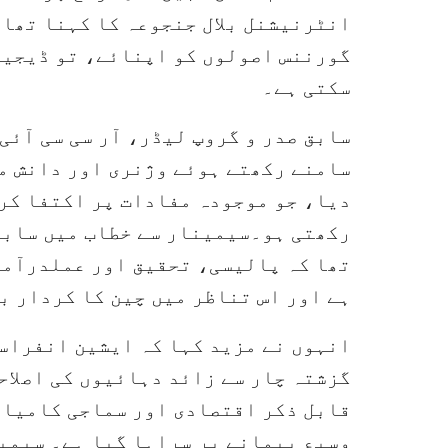
انٹرنیشنل بلال جنجوعہ کا کہنا تھا 
گورننس اصولوں کو اپنائے، تو ڈیجیٹل
سکتی ہے۔
سابق صدر و گروپ لیڈر، آر سی سی آئ
سامنے رکھتے ہوئے وژنری اور دانش من
دیا، جو موجودہ مفادات پر اکتفا کرن
رکھتی ہو۔سیمینار سے خطاب میں سابق 
تھا کہ پالیسی، تحقیق اور عملدرآمد
ہے اور اس تناظر میں چین کا کردار بے
انہوں نے مزید کہا کہ ایشین انفراس
گزشتہ چار سے زائد دہائیوں کی اصلاحا
قابل ذکر اقتصادی اور سماجی کامیاب
وسیع پیمانے پر سراہا گیا ہے۔ سیمین