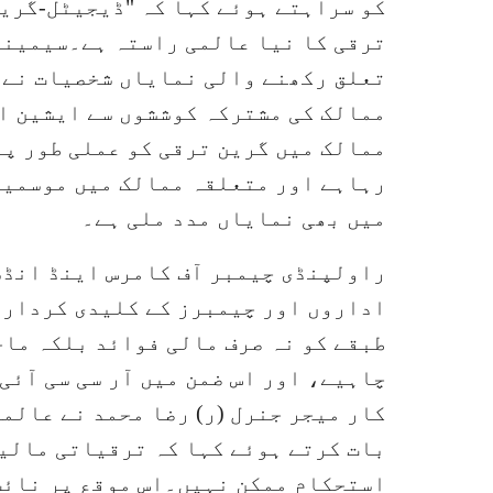
کو سراہتے ہوئے کہا کہ "ڈیجیٹل-گرین
ترقی کا نیا عالمی راستہ ہے۔سیمینا
تعلق رکھنے والی نمایاں شخصیات نے خ
ممالک کی مشترکہ کوششوں سے ایشین 
ممالک میں گرین ترقی کو عملی طور پر
رہاہے اور متعلقہ ممالک میں موسمیا
میں بھی نمایاں مدد ملی ہے۔
راولپنڈی چیمبر آف کامرس اینڈ انڈس
اداروں اور چیمبرز کے کلیدی کردار 
طبقے کو نہ صرف مالی فوائد بلکہ ما
چاہیے، اور اس ضمن میں آر سی سی آئ
کار میجر جنرل (ر) رضا محمد نے عالم
بات کرتے ہوئے کہا کہ ترقیاتی مالیا
استحکام ممکن نہیں۔اس موقع پر نائب 