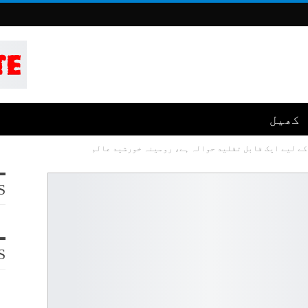
کھیل
کے لیے ایک قابل تقلید حوالہ ہے، رومینہ خورشید عالم
S
S