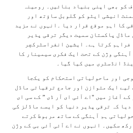
ف کو بھی اپنی بنیاد بنائیں۔ رومینہ
نٹ انیشی ایٹو کو گلوبل ساؤتھ اور
ی کا اہم موقع قرار دیا ۔انہوں نے مزید
 ماڈل پاکستان سمیت دیگر ترقی پذیر
 فراہم کرتا ہے۔ ایشین انفراسٹرکچر
ٓہنگی وژن کے تحت ایک فکری سیمینار کا
ینڈ انڈسٹری میں کیا گیا۔
جی اور ماحولیاتی استحکام کو یکجا
 لیے ایک متوازن اور جامع ترقیاتی ماڈل
 آغاز میں "اے آئی ای آر ڈی ” کے سی ای
 دیا کہ ترقی پذیر دنیا کو ایسے ماڈلز کی
ولیاتی ہم آہنگی کے ساتھ مربوط کرتے
ھ سکیں۔ انہوں نے اے آئی آئی بی کے وژن