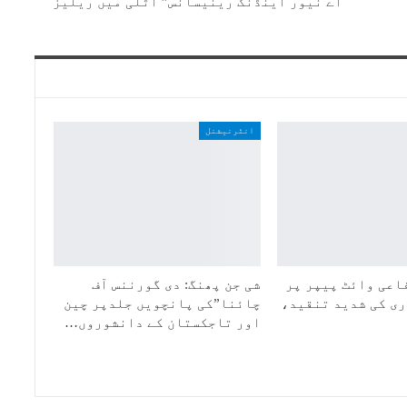
اے نیور اینڈنگ رینیسانس” اٹلی میں ریلیز
انٹرنیشنل
اعی وائٹ پیپر پر
شی جن پھنگ: دی گورننس آف
ی کی شدید تنقید،
چائنا”کی پانچویں جلدپر چین
اور تاجکستان کے دانشوروں…