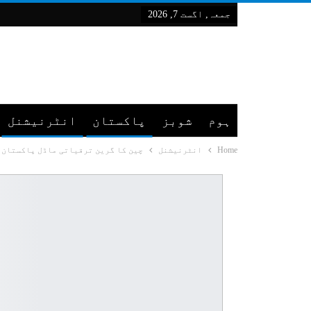
جمعہ, اگست 7, 2026
ہوم
شوبز
پاکستان
انٹرنیشنل
Home
انٹرنیشنل
چین کا گرین ترقیاتی ماڈل پاکستان 