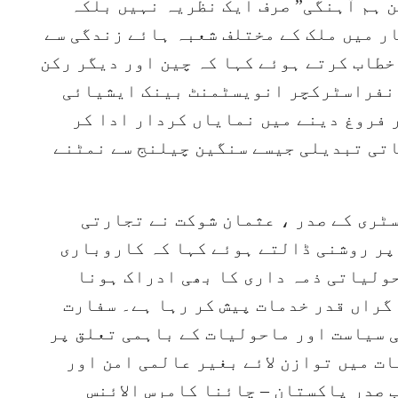
 ہم آہنگی” صرف ایک نظریہ نہیں بلکہ
ر میں ملک کے مختلف شعبہ ہائے زندگی سے
طاب کرتے ہوئے کہا کہ چین اور دیگر رکن
انفراسٹرکچر انویسٹمنٹ بینک ایشیائی
 فروغ دینے میں نمایاں کردار ادا کر
تی تبدیلی جیسے سنگین چیلنج سے نمٹنے
ٹری کے صدر ، عثمان شوکت نے تجارتی
پر روشنی ڈالتے ہوئے کہا کہ کاروباری
حولیاتی ذمہ داری کا بھی ادراک ہونا
ی گراں قدر خدمات پیش کر رہا ہے۔ سفارت
ی سیاست اور ماحولیات کے باہمی تعلق پر
ت میں توازن لائے بغیر عالمی امن اور
صدر پاکستان – چائنا کامرس الائنس