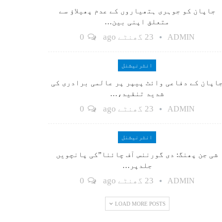
جاپان کو جوہری ہتھیاروں کے عدم پھیلاؤ سے
متعلق اپنی بین…
23 گھنٹے ago
0
ADMIN
انٹرنیشنل
اپان کے دفاعی وائٹ پیپر پر عالمی برادری کی
شدید تنقید،…
23 گھنٹے ago
0
ADMIN
انٹرنیشنل
شی جن پھنگ: دی گورننس آف چائنا”کی پانچویں
جلدپر…
23 گھنٹے ago
0
ADMIN
LOAD MORE POSTS