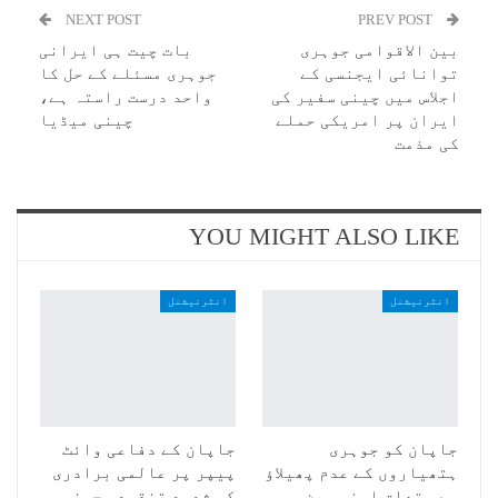
NEXT POST
PREV POST
بین الاقوامی جوہری
بات چیت ہی ایرانی
توانائی ایجنسی کے
جوہری مسئلے کے حل کا
اجلاس میں چینی سفیر کی
واحد درست راستہ ہے،
ایران پر امریکی حملے
چینی میڈیا
کی مذمت
YOU MIGHT ALSO LIKE
انٹرنیشنل
انٹرنیشنل
جاپان کو جوہری
جاپان کے دفاعی وائٹ
ہتھیاروں کے عدم پھیلاؤ
پیپر پر عالمی برادری
سے متعلق اپنی بین
کی شدید تنقید، چینی