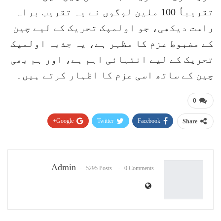
تقریباً 100 ملین لوگوں نے یہ تقریب براہ
راست دیکھی، جو اولمپک تحریک کے لیے چین
کے مضبوط عزم کا مظہر ہے، یہ جذبہ اولمپک
تحریک کے لیے انتہائی اہم ہے، اور ہم بھی
چین کے ساتھ اسی عزم کا اظہار کرتے ہیں۔
0
Google+
Twitter
Facebook
Share
Pinterest
WhatsApp
ReddIt
Email
Admin
5295 Posts
0 Comments