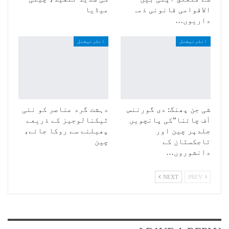
الاقوامی قانونی ذمہ
میڈیا
داریوں…
انٹرنیشنل
انٹرنیشنل
شی جن پھنگ: دی گورننس
دہشت گرد عناصر کو نئی
آف چائنا”کی پانچویں
ٹیکنالوجیز کے ذریعے
جلدپر چین اور
پھیلنے سے روکا جائے،
تاجکستان کے
چین
دانشوروں…
NEXT
PREV