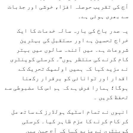
آج کی تقریب حوصلہ افزا، خوشی اور جذبات
سے بھری ہوئی ہے۔
یہ صدر باخ کی بارہ سالہ خدمات کا ایک
خراج تحسین ہے اور مستقبل کی بہترین
شروعات ہے۔ میں آئندہ سالوں میں بہتر
کام کرنے کی منتظر ہوں”۔ کرسٹی کوینٹری
نے مزید کہا کہ ہمیں اولمپک تحریک کے
اقدار اور توانائی کو برقرار رکھنا
ہوگا؛ ہمارا فرض ہے کہ ہم اس کا مضبوطی سے
تحفظ کریں ۔
انہوں نے تمام اسٹیک ہولڈرز کے ساتھ مل
کر کام کرنے کا عزم ظاہر کیا۔ کرسٹی
کوینٹری نے مزید کہا کہ آج چین میں