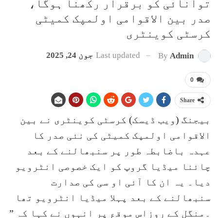
توانائی کو برقرار رکھنا ہوگا،
صدر بین الاقوامی اولمپک کمیٹی
کرسٹی کوینٹری
Last updated
جون 24, 2025
By
Admin
0
Share
بیجنگ (ویب ڈیسک) کرسٹی کوینٹری نے بین
الاقوامی اولمپک کمیٹی کی نئی صدر کا
عہدہ باضابطہ طور پر سنبھالنے کے بعد
چائنا میڈیا گروپ کو ایک خصوصی انٹرویو
دیا۔ یہ ان کا آئی او سی کی صدارت
سنبھالنے کے بعد پہلا میڈیا انٹرویو تھا
۔منگل کے روزاس موقع پر انہوں نے کہا کہ ”