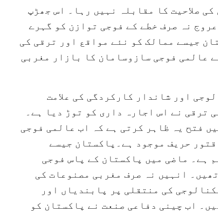
کی صلاحیت کا مقابلہ نہیں رہا۔ اس جھڑپ
عروج نہ صرف خطے کے فوجی توازن کو گہرے
ان جیسے ممالک کو نئے مواقع اور ترقی کی
ے عالمی فوجی سازوسامان کا بازار مغربی
لوجی اور شاندار کارکردگی کی علامت
 ترقی نے اس اجارہ داری کو توڑ دیا ہے۔
گ میں فتح یہ ظاہر کرتی ہے کہ اب عالمی فوجی
قتور حریف موجود ہے۔پاکستان جیسے
م ہے۔ ماضی میں پاکستان کے پاس فوجی
تھیں۔ انہیں نہ صرف مغربی مصنوعات کی
کنالوجی کی منتقلی پر پابندیاں اور
یں۔ اب چینی دفاعی صنعت نے پاکستان کو