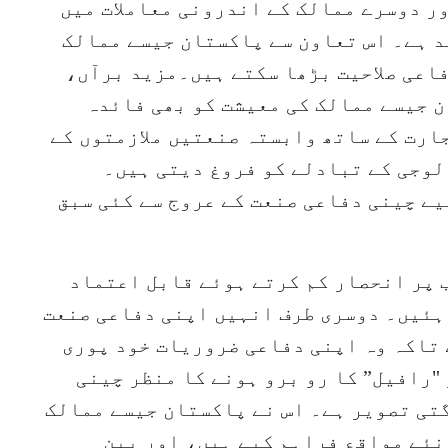
ر دوسرے ممالک کے اندرونی معاملات میں
د ہے۔ اس تعاون سے پاکستان جیسے ممالک
اعی صلاحیت بڑھا سکتے ہیں۔مزید برآں،
ن جیسے ممالک کی معیشت کو بھی فائدہ
ارت کے ساتھ وابستہ صنعتیں ملازمتوں کے
لوجی کے تبادلے کو فروغ دیتی ہیں۔
ے چینی دفاعی صنعت کے عروج سے کئی سبق
 پر انحصار کم کرتے ہوئے قابل اعتماد
اہئیں۔ دوسری طرف انہیں اپنی دفاعی صنعت
 تاکہ وہ اپنی دفاعی ضروریات خود پوری
۔پیرس ایئر شو میں J-10C اور "رافیل” کا رو برو ہونے کا منظر چینی
تی تصویر ہے۔ اس نے پاکستان جیسے ممالک
نئے مواقع فراہم کیے ہیں، اور بین