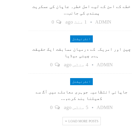
خطے کے امن کے لیے اصل خطرہ جاپان کی عسکریت
پسندی کی جانب…
1 منٹ ago
0
ADMIN
انٹرنیشنل
چین اور امریکہ کے درمیان مسابقت ایک حقیقت
ہے، چینی میڈیا
4 منٹس ago
0
ADMIN
انٹرنیشنل
جاپانی انتظامیہ جوہری معاملے میں آگ سے
کھیلنا بند کرے،…
5 منٹس ago
0
ADMIN
LOAD MORE POSTS