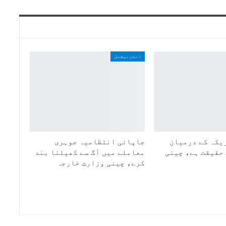
انٹرنیشنل
یکہ کے درمیان
جاپانی انتظامیہ جوہری
حقیقت ہے، چینی
معاملے میں آگ سے کھیلنا بند
کرے، چینی وزارتِ خارجہ