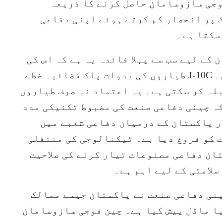
جی سازوسامان حاصل کرنے کا ذریعہ
 پر انحصار کم کرتے ہوئے اپنی دفاعی
سکتا ہے۔
کے لیے سب سے پہلا فائدہ یہ ہے کہ اس کی
سلامتی کو مضبوط بنیادیں مل گئی ہیں۔ J-10C طیاروں کی بدولت پاک فضائیہ خطے
لہ کر سکتی ہے۔ یہ اعتماد نہ صرف طیاروں
ہ چینی دفاعی صنعت کی مضبوط تکنیکی مدد
ور پاکستان کے درمیان دفاعی شعبے میں
 کو فروغ دیا ہے۔ ٹیکنالوجی کی منتقلی
ان دفاعی مصنوعات تیار کرنے کی صلاحیت
سلامتی کے لیے اہم ہے۔
ینی دفاعی صنعت نے پاکستان جیسے ممالک
یا ماڈل پیش کیا ہے۔ چین فوجی سازوسامان