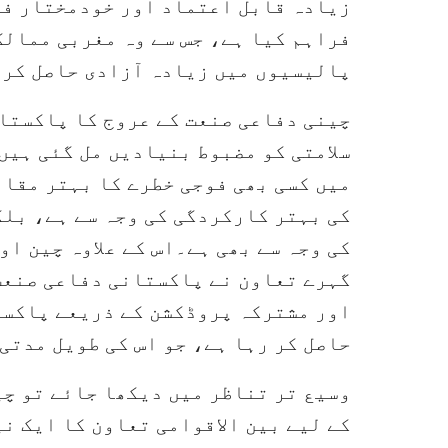
زیادہ قابل اعتماد اور خودمختار فو
فراہم کیا ہے، جس سے وہ مغربی ممالک
پالیسیوں میں زیادہ آزادی حاصل کر 
چینی دفاعی صنعت کے عروج کا پاکستان 
میں کسی بھی فوجی خطرے کا بہتر مقاب
کی بہتر کارکردگی کی وجہ سے ہے، بلک
کی وجہ سے بھی ہے۔اس کے علاوہ چین ا
گہرے تعاون نے پاکستانی دفاعی صنعت
اور مشترکہ پروڈکشن کے ذریعے پاکست
حاصل کر رہا ہے، جو اس کی طویل مدتی 
وسیع تر تناظر میں دیکھا جائے تو چ
کے لیے بین الاقوامی تعاون کا ایک ن