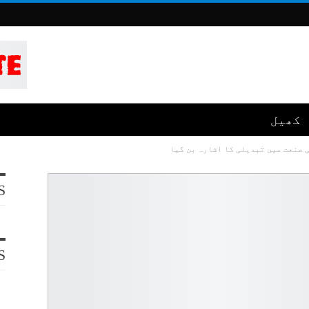
کھیل
S
S