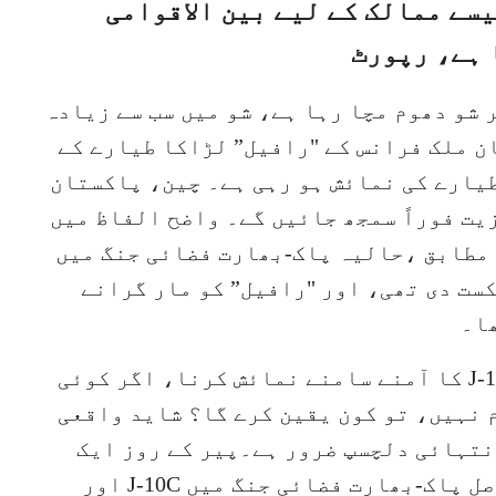
سے ممالک کے لیے بین الاقوامی
 ہے، رپورٹ
 شو دھوم مچا رہا ہے، شو میں سب سے زیادہ
ن ملک فرانس کے "رافیل” لڑاکا طیارے کے
ٹال کے بالکل سامنے چین کے J-10C طیارے کی نمائش ہو رہی ہے۔ چین، پاکستان
یت فوراً سمجھ جائیں گے۔ واضح الفاظ میں
 مطابق ،حالیہ پاک-بھارت فضائی جنگ میں
 بھارتی فضائیہ کو 0-6 سے شکست دی تھی، اور "رافیل” کو مار گرانے
اب پیرس ایئر شو میں "رافیل” اور J-10C کا آمنے سامنے نمائش کرنا، اگر کوئی
 نہیں، تو کون یقین کرے گا؟ شاید واقعی
نتہائی دلچسپ ضرور ہے۔پیر کے روز ایک
میڈ یا رپورٹ میں کہا گیا ہے کہ دراصل پاک-بھارت فضائی جنگ میں J-10C اور