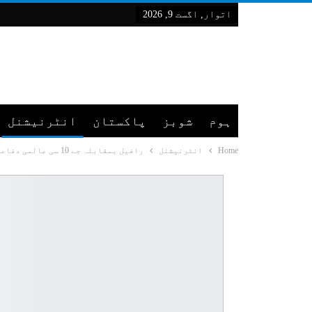
اتوار, اگست 9, 2026
ہوم
شوبز
پاکستان
انٹرنیشنل
Home
انٹرنیشنل
رافیل بمقابلہ جے 10 سی عالمی دفاعی صنعت میں تبدیلی کا اشارہ بن گیا