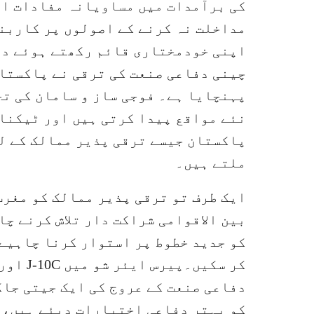
کی برآمدات میں مساویانہ مفادات او
مداخلت نہ کرنے کے اصولوں پر کاربن
اپنی خودمختاری قائم رکھتے ہوئے دف
چینی دفاعی صنعت کی ترقی نے پاکستا
پہنچایا ہے۔ فوجی ساز و سامان کی تج
نئے مواقع پیدا کرتی ہیں اور ٹیکنا
پاکستان جیسے ترقی پذیر ممالک کے لی
ملتے ہیں۔
ایک طرف تو ترقی پذیر ممالک کو مغرب
بین الاقوامی شراکت دار تلاش کرنے چ
کو جدید خطوط پر استوار کرنا چاہیے
کر سکیں
دفاعی صنعت کے عروج کی ایک جیتی جاگ
کو بہتر دفاعی اختیارات دیئے ہیں، 