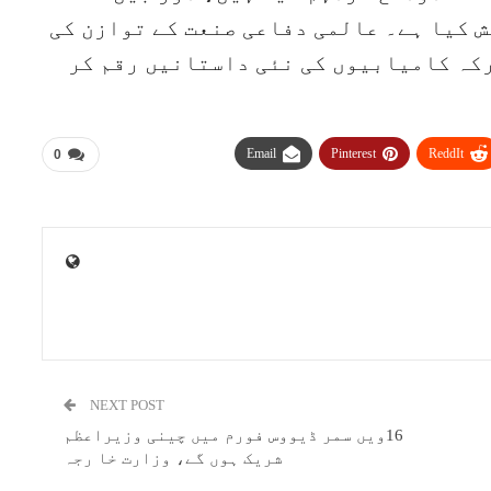
ش کیا ہے۔ عالمی دفاعی صنعت کے توازن کی
رکہ کامیابیوں کی نئی داستانیں رقم کر
Email
Pinterest
ReddIt
0
NEXT POST
16ویں سمر ڈیووس فورم میں چینی وزیراعظم
شریک ہوں گے، وزارت خا رجہ