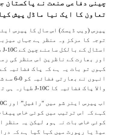
چینی دفاعی صنعت نے پاکستان جی
تعاون کا ایک نیا ماڈل پیش کیا
پیرس (ویب ڈیسک) اس سال کا پیرس ایئر
توجہ کا مرکز وہ منظر ہے جہاں میزبا
اس
اور بھارت کے ناظرین اس منظر کی رمز
کہوں تو بات یہ ہے کہ پاک فضائیہ کے
انہوں نے
والا پاک فضائیہ کا J-10C طیارہ ہی تھا۔
کہے کہ اس ترتیب میں کوئی خاص پیغام
کوئی خاص بات نہ ہو، لیکن یہ منظر ا