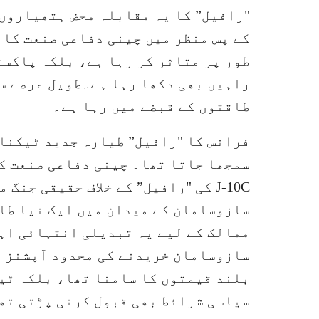
"رافیل” کا یہ مقابلہ محض ہتھیاروں 
کے پس منظر میں چینی دفاعی صنعت کا 
طور پر متاثر کر رہا ہے، بلکہ پاکست
راہیں بھی دکھا رہا ہے۔طویل عرصے س
طاقتوں کے قبضے میں رہا ہے۔
فرانس کا "رافیل” طیارہ جدید ٹیکنا
سمجھا جاتا تھا۔ چینی دفاعی صنعت کی
J-10C کی "رافیل” کے خلاف حقیقی جن
سازوسامان کے میدان میں ایک نیا طا
ممالک کے لیے یہ تبدیلی انتہائی اہ
سازوسامان خریدنے کی محدود آپشنز 
بلند قیمتوں کا سامنا تھا، بلکہ ٹی
سیاسی شرائط بھی قبول کرنی پڑتی تھ