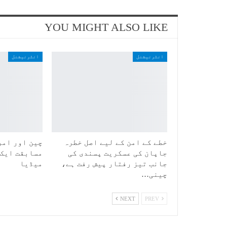
YOU MIGHT ALSO LIKE
انٹرنیشنل
انٹرنیشنل
خطے کے امن کے لیے اصل خطرہ
چین اور امر
جاپان کی عسکریت پسندی کی
مسابقت ایک 
جانب تیز رفتار پیش رفت ہے،
میڈیا
چینی…
NEXT
PREV