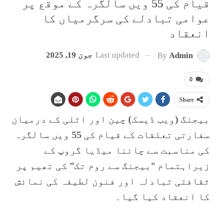
قیام کی 55 ویں سالگرہ کے موقع پر
عوامی تبادلے کی سرگرمیاں کا
انعقاد
Last updated
جون 19, 2025
By
Admin
0
Share
بیجنگ (ویب ڈیسک) چین اور اٹلی کے درمیان
سفارتی تعلقات کے قیام کی 55 ویں سالگرہ
کی مناسبت سے چائنا میڈیا گروپ کے
زیراہتمام "بیجنگ سے روم تک” کی تھیم پر
ثقافتی تبادلہ اور فنون لطیفہ کی نمائش
کا انعقاد کیا گیا۔