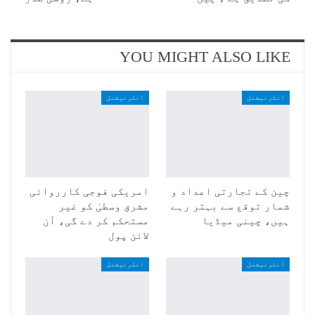
YOU MIGHT ALSO LIKE
انٹرنیشنل
انٹرنیشنل
چین کے تجارتی اعداد و
امریکی فوجی کارروائی
شمار توقع سے بہتر رہے
مشرق وسطیٰ کو غیر
ہیں، چینی میڈیا
مستحکم کر دے گی، آن
لائن پول
انٹرنیشنل
انٹرنیشنل