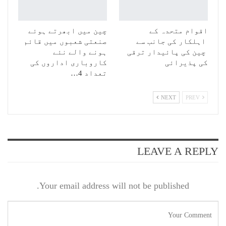
اقوام متحدہ کے
چین میں ابھرتے ہوئے
اہلکار کی جانب سے
صنعتی شعبوں میں قائم
چین کی پائیدار ترقی
ہونے والے نئے
کی پذیرائی
کاروباری اداروں کی
تعداد 4…
NEXT
PREV
LEAVE A REPLY
Your email address will not be published.