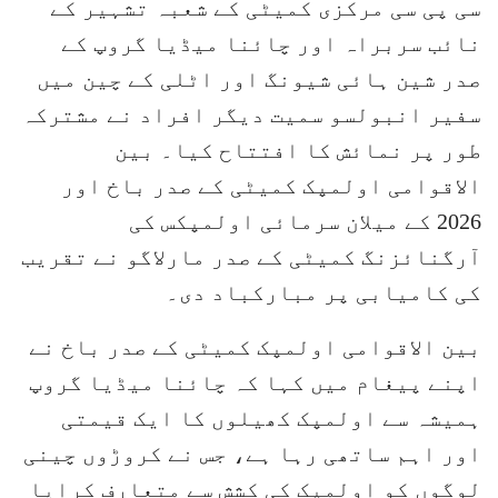
سی پی سی مرکزی کمیٹی کے شعبہ تشہیر کے
نائب سربراہ اور چائنا میڈیا گروپ کے
صدر شین ہائی شیونگ اور اٹلی کے چین میں
سفیر انبولسو سمیت دیگر افراد نے مشترکہ
طور پر نمائش کا افتتاح کیا۔ بین
الاقوامی اولمپک کمیٹی کے صدر باخ اور
2026 کے میلان سرمائی اولمپکس کی
آرگنائزنگ کمیٹی کے صدر مارلاگو نے تقریب
کی کامیابی پر مبارکباد دی۔
بین الاقوامی اولمپک کمیٹی کے صدر باخ نے
اپنے پیغام میں کہا کہ چائنا میڈیا گروپ
ہمیشہ سے اولمپک کھیلوں کا ایک قیمتی
اور اہم ساتھی رہا ہے، جس نے کروڑوں چینی
لوگوں کو اولمپک کی کشش سے متعارف کرایا