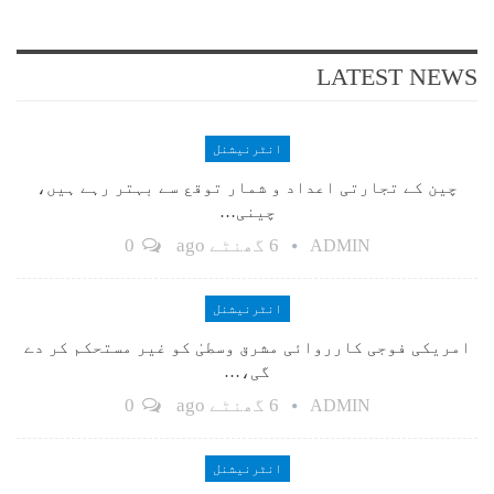
LATEST NEWS
انٹرنیشنل
چین کے تجارتی اعداد و شمار توقع سے بہتر رہے ہیں،
چینی…
6 گھنٹے ago
0
ADMIN
انٹرنیشنل
امریکی فوجی کارروائی مشرق وسطیٰ کو غیر مستحکم کر دے
گی،…
6 گھنٹے ago
0
ADMIN
انٹرنیشنل