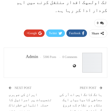
تک اولمپک اقدار منتقل کرنے میں اہم
کردار ادا کر رہا ہے۔
0
Google+
Twitter
Facebook
Share
Pinterest
WhatsApp
ReddIt
Email
Admin
5306 Posts
0 Comments
NEXT POST
PREV POST
ہانگ کانگ ایس اے آر کی
ایران کی جوہری
معاشی کامیابیاں ایک
تنصیبات پر اسرائیل کا
ملک، دو نظام کے فروغ
حملہ انتہائی خطرناک
کی تصدیق ہے ، چین
ہے، روسی صدر