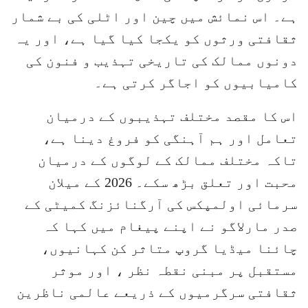
ہے۔ اس نمائش میں چین اور اٹلی کی بے شمار
ثقافتی ورثوں کو یکجا کیا گیا ہے، اور یہ
دونوں ممالک کی تاریخی تہذیب و فنون کی
کامیابیوں کو اجاگر کرتی ہے۔
اس کا مقصد مختلف تہذیبوں کے درمیان
تعامل اور ہم آہنگی کو فروغ دینا ہے،
تاکہ مختلف ممالک کے لوگوں کے درمیان
محبت اور تعلق بڑھ سکے۔ 2026 کے میلان
سرمائی اولمپکس کی آرگنائزنگ کمیٹی کے
صدر مارلاگو نے اپنے پیغام میں کہا کہ
چائنا میڈیا گروپ متاثر کن کہانیوں،
مستقبل پر مبنی نقطہ نظر ، اور موثر
ثقافتی سرگرمیوں کے ذریعے عالمی ناظرین