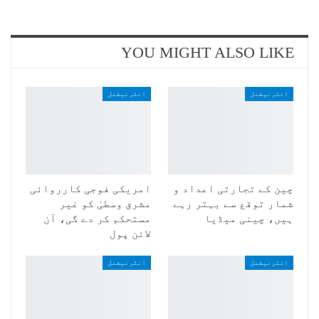
YOU MIGHT ALSO LIKE
انٹرنیشنل
انٹرنیشنل
چین کے تجارتی اعداد و
امریکی فوجی کارروائی
شمار توقع سے بہتر رہے
مشرق وسطیٰ کو غیر
ہیں، چینی میڈیا
مستحکم کر دے گی، آن
لائن پول
انٹرنیشنل
انٹرنیشنل