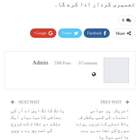
تعمیری کردار ادا کرے گا۔
0
Google+
Twitter
Facebook
Share
Pinterest
WhatsApp
ReddIt
Email
Admin
5306 Posts
0 Comments
NEXT POST
PREV POST
امریکہ پر عوامی
ہانگ کانگ ایس اے آر کی
اعتماد کی کمی یکطرفہ
معاشی کامیابیاں ایک
بالا دستی کے غروب ہوتے
ملک، دو نظام کے فروغ
سورج کی نشاندہی ہے،
کی تصدیق ہے ، چین
عالمی میڈ یا