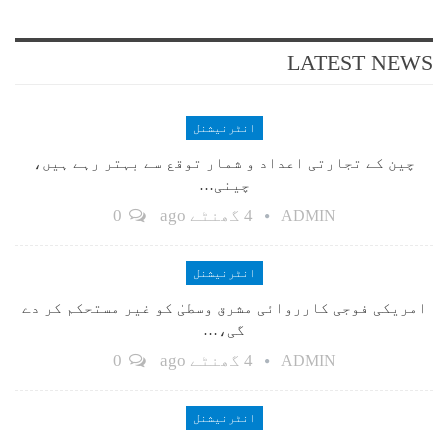
LATEST NEWS
انٹرنیشنل
چین کے تجارتی اعداد و شمار توقع سے بہتر رہے ہیں،
چینی…
4 گھنٹے ago
0
ADMIN
انٹرنیشنل
امریکی فوجی کارروائی مشرق وسطیٰ کو غیر مستحکم کر دے
گی،…
4 گھنٹے ago
0
ADMIN
انٹرنیشنل