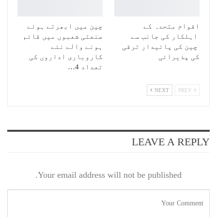
اقوام متحدہ کے
چین میں ابھرتے ہوئے
اہلکار کی جانب سے
صنعتی شعبوں میں قائم
چین کی پائیدار ترقی
ہونے والے نئے
کی پذیرائی
کاروباری اداروں کی
تعداد 4…
NEXT
PREV
LEAVE A REPLY
Your email address will not be published.