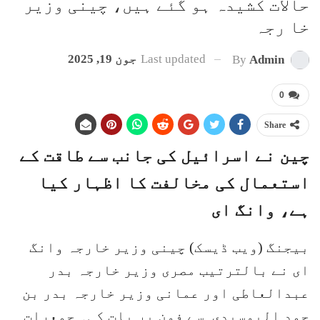
حالات کشیدہ ہو گئے ہیں، چینی وزیر
خا رجہ
Last updated
جون 19, 2025
By
Admin
0
Share
چین نے اسرائیل کی جانب سے طاقت کے
استعمال کی مخالفت کا اظہار کیا
ہے، وانگ ای
بیجنگ (ویب ڈیسک) چینی وزیر خارجہ وانگ
ای نے بالترتیب مصری وزیر خارجہ بدر
عبدالعاطی اور عمانی وزیر خارجہ بدر بن
حمد البوسیدی سے فون پر بات کی۔ جمعرات