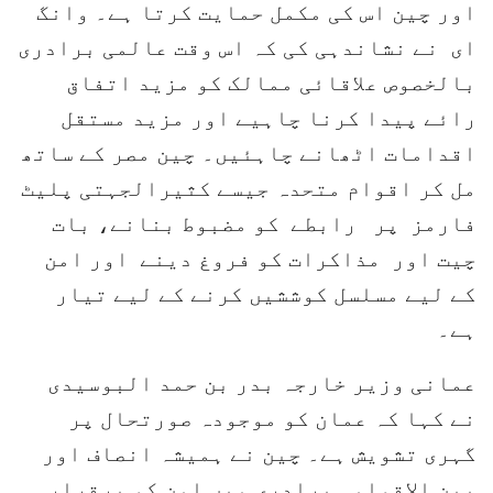
اور چین اس کی مکمل حمایت کرتا ہے۔ وانگ
ای نے نشاندہی کی کہ اس وقت عالمی برادری
بالخصوص علاقائی ممالک کو مزید اتفاق
رائے پیدا کرنا چاہیے اور مزید مستقل
اقدامات اٹھانے چاہئیں۔ چین مصر کے ساتھ
مل کر اقوام متحدہ جیسے کثیرالجہتی پلیٹ
فارمز پر رابطے کو مضبوط بنانے، بات
چیت اور مذاکرات کو فروغ دینے اور امن
کے لیے مسلسل کوششیں کرنے کے لیے تیار
ہے۔
عمانی وزیر خارجہ بدر بن حمد البوسیدی
نے کہا کہ عمان کو موجودہ صورتحال پر
گہری تشویش ہے۔ چین نے ہمیشہ انصاف اور
بین الاقوامی برادری میں امن کو برقرار