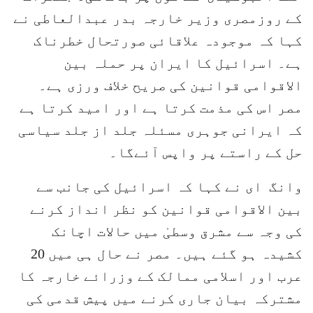
کے روزمصری وزیر خارجہ بدر عبدالعاطی نے
کہا کہ موجودہ علاقائی صورتحال خطرناک
ہے۔ اسرائیل کا ایران پر حملہ بین
الاقوامی قوانین کی صریح خلاف ورزی ہے۔
مصر اس کی مذمت کرتا ہے اور امید کرتا ہے
کہ ایرانی جوہری مسئلہ جلد از جلد سیاسی
حل کے راستے پر واپس آئےگا۔
وانگ ای نے کہا کہ اسرائیل کی جانب سے
بین الاقوامی قوانین کو نظر انداز کرنے
کی وجہ سے مشرق وسطیٰ میں حالات اچانک
کشیدہ ہو گئے ہیں۔ مصر نے حال ہی میں 20
عرب اور اسلامی ممالک کے وزرائے خارجہ کا
مشترکہ بیان جاری کرنے میں پیش قدمی کی