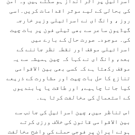
اسرائیل پر اثر انداز ہو سکتے ہیں وہ امن
کی بحالی کے لیے موثر اقدامات کریں۔اسی
روز ، وانگ ای نے اسرائیلی وزیر خارجہ
گیڈیون ساعر سے بھی ٹیلی فون پر بات چیت
کی۔ موجودہ صورت حال کے بارے میں
اسرائیلی موقف اور نقطہ نظر جاننے کے
بعد، وانگ ای نے کہا کہ چین ہمیشہ سے یہ
موقف رکھتا ہے کہ کسی بھی بین الاقوامی
تنازع کا حل بات چیت اور مشاورت کے ذریعے
کیا جانا چاہیے، اور طاقت یا پابندیوں
کے استعمال کی مخالفت کرتا ہے۔
اس تناظر میں، چین اسرائیل کی جانب سے
بین الاقوامی قانون کی خلاف ورزی کرتے
ہوئے ایران پر فوجی حملے کی واضح مخالفت