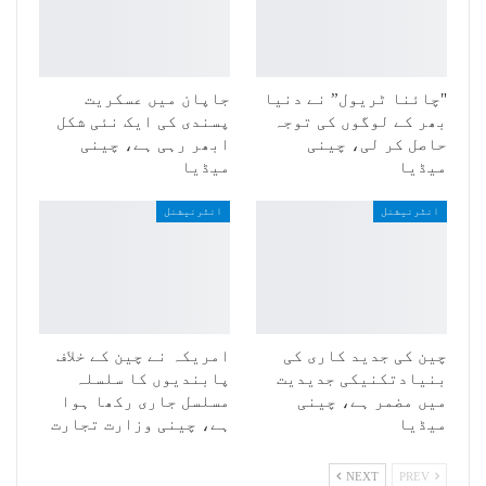
"چائنا ٹریول” نے دنیا
جاپان میں عسکریت
بھر کے لوگوں کی توجہ
پسندی کی ایک نئی شکل
حاصل کر لی، چینی
ابھر رہی ہے، چینی
میڈیا
میڈیا
انٹرنیشنل
انٹرنیشنل
چین کی جدید کاری کی
امریکہ نے چین کے خلاف
بنیادتکنیکی جدیدیت
پابندیوں کا سلسلہ
میں مضمر ہے، چینی
مسلسل جاری رکھا ہوا
میڈیا
ہے، چینی وزارت تجارت
NEXT
PREV