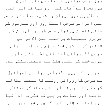
روزعباس عراقچی نے خطے کی تازہ ترین
صورتحال سے آگاہ کیا اور کہا کہ اسرائیل
نے حال ہی میں ایران پر شدید حملے کیے، جس
میں ایرانی فوجی اہلکاروں اور شہریوں کو
جانی نقصان پہنچا، خاص طور پر ایران کی
جوہری تنصیبات پر حملہ بین الاقوامی
قانون کی سنگین خلاف ورزی ہے۔ اسرائیلی
فوجی کارروائی انتہائی خطرناک ہے اور
پورے خطے کو مکمل جنگ میں دھکیل سکتی ہے۔
امید ہے کہ بین الاقوامی برادری اسرائیل
سے فوجی کارروائی روکنے کا متفقہ مطالبہ
کرے گی۔انہوں نے ایرانی موقف کی مستقل
تائید اور حمایت پر چین کا شکریہ ادا کیا
اور اعتماد ظاہر کیا کہ چین خطے میں امن