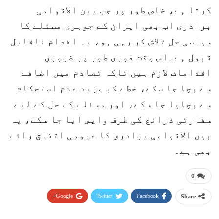
کرتا ہے، خاص طور پر جب بین الاقوامی
برادری اب بھی ایران کے جوہری مسئلے کا
سیاسی حل تلاش کر رہی ہو، یہ اقدام ناقابل
قبول ہے۔اس وقت فوری طور پر ضروری
اقدامات لازم ہیں تاکہ تصادم میں اضافے
سے بچا جا سکے، خطے کو مزید عدم استحکام
سے بچایا جا سکے، اور مسئلے کے حل کے لیے
سفارتی ذرائع کی طرف واپس آیا جا سکے، یہ
بین الاقوامی برادری کا عمومی اتفاق رائے
بھی ہے۔
0
Google+
Twitter
Facebook
Share
Pinterest
WhatsApp
ReddIt