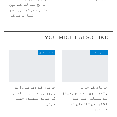
پانچ ممالک کے مین
اسٹریم میڈیا پر نشر
کیا جائے گا
YOU MIGHT ALSO LIKE
انٹرنیشنل
انٹرنیشنل
جاپان کو جوہری
جاپان کے دفاعی وائٹ
ہتھیاروں کے عدم پھیلاؤ
پیپر پر عالمی برادری
سے متعلق اپنی بین
کی شدید تنقید، چینی
الاقوامی قانونی ذمہ
میڈیا
داریوں…