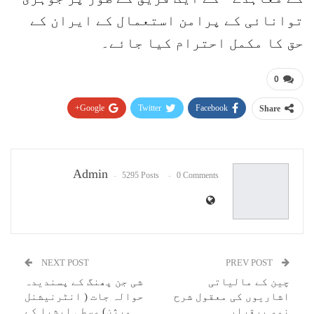
توانائی کے پرامن استعمال کے ایران کے
حق کا مکمل احترام کیا جائے۔
0
Google+
Twitter
Facebook
Share
Pinterest
WhatsApp
ReddIt
Email
Admin
5295 Posts
0 Comments
NEXT POST
PREV POST
چین کے مالیاتی
شی جن پھنگ کے پسندیدہ
اشاریوں کی معقول شرح
حوالہ جات ( انٹرنیشنل
نمو برقرار
ورژن) وسطی ایشیا کے