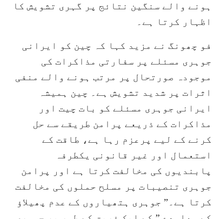
ہونے والے سنگین نتائج پر گہری تشویش کا
اظہار کرتا ہے۔
فو چھونگ نے مزید کہا کہ چین کو ایرانی
جوہری مسئلے پر سفارتی مذاکرات کی
موجودہ صورتحال پر مرتب ہونے والے منفی
اثرات پر شدید تشویش ہے۔ چین ہمیشہ
ایرانی جوہری مسئلے کو بات چیت اور
مذاکرات کے ذریعے پرامن طریقے سے حل
کرنے کے لیے پرعزم رہا ہے، طاقت کے
استعمال اور غیر قانونی یکطرفہ
پابندیوں کی مخالفت کرتا ہے اور پرامن
جوہری تنصیبات پر مسلح حملوں کی مخالفت
کرتا ہے۔” جوہری ہتھیاروں کے عدم پھیلاؤ
کے معاہدے ” کے ایک فریق کے طور پر جوہری