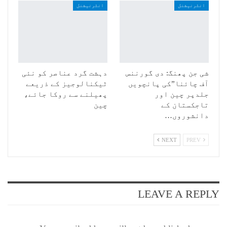
انٹرنیشنل
انٹرنیشنل
شی جن پھنگ: دی گورننس
دہشت گرد عناصر کو نئی
آف چائنا”کی پانچویں
ٹیکنالوجیز کے ذریعے
جلدپر چین اور
پھیلنے سے روکا جائے،
تاجکستان کے
چین
دانشوروں…
NEXT
PREV
LEAVE A REPLY