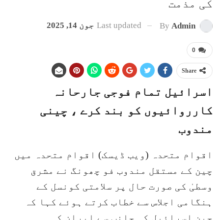
کی مذمت
Last updated
جون 14, 2025
By
Admin
0
Share
اسرائیل تمام فوجی جارحانہ
کارروائیوں کو بند کرے ، چینی
مندوب
اقوام متحدہ (ویب ڈیسک) اقوام متحدہ میں
چین کے مستقل مندوب فو چھونگ نے مشرق
وسطیٰ کی صورت حال پر سلامتی کونسل کے
ہنگامی اجلاس سے خطاب کرتے ہوئے کہا کہ
چین اسرائیل کی جانب سے ایران کی