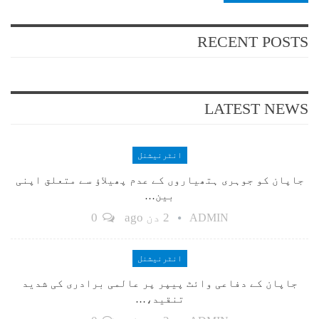
RECENT POSTS
LATEST NEWS
انٹرنیشنل
جاپان کو جوہری ہتھیاروں کے عدم پھیلاؤ سے متعلق اپنی
بین…
2 دن ago
0
ADMIN
انٹرنیشنل
جاپان کے دفاعی وائٹ پیپر پر عالمی برادری کی شدید
تنقید،…