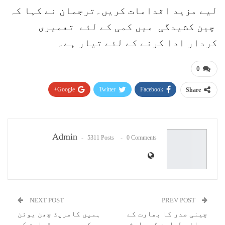
لیے مزید اقدامات کریں۔ترجمان نے کہا کہ
چین کشیدگی میں کمی کے لئے تعمیری
کردار ادا کرنے کے لئے تیار ہے۔
0
Google+
Twitter
Facebook
Share
Pinterest
WhatsApp
ReddIt
Email
Admin
5311 Posts
0 Comments
NEXT POST
PREV POST
چینی صدر کا بھارت کے
ہمیں کامریڈ چھن یوئن
مسافر طیارے کے حادثے
کی بھرپور قیادت کے