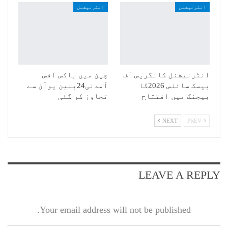
انٹرنیشنل
انٹرنیشنل
انٹرنیشنل کانگریس آف
چین میں باکس آفس
بیسک سائنس 2026کا
آمدنی24بلین یوآن سے
بیجنگ میں افتتاح
تجاوز کر گئی
NEXT
PREV
LEAVE A REPLY
Your email address will not be published.