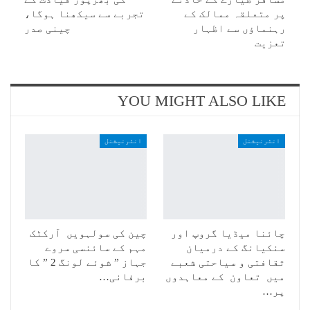
پر متعلقہ ممالک کے
تجربے سے سیکھنا ہوگا،
رہنماؤں سے اظہار
چینی صدر
تعزیت
YOU MIGHT ALSO LIKE
انٹرنیشنل
انٹرنیشنل
چائنا میڈیا گروپ اور
چین کی سولہویں آرکٹک
سنکیانگ کے درمیان
مہم کے سائنسی سروے
ثقافتی و سیاحتی شعبے
جہاز ” شوئے لونگ 2 ” کا
میں تعاون کے معاہدوں
برفانی…
پر…