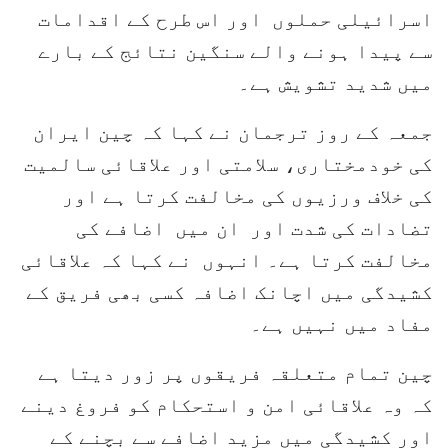
اسرائیلی حملوں اور اس طرح کے اقدامات
سے پیدا ہونے والے سنگین نتائج کے بارے
میں شدید تشویش ہے۔
جمعہ کے روز ترجمان نے کہا کہ چین ایران
کی خودمختاری، سلامتی اور علاقائی سالمیت
کی خلاف ورزیوں کی مخالفت کرتا ہے اور
تضادات کی شدت اور ان میں اضافے کی
مخالفت کرتا ہے۔ انہوں نے کہا کہ علاقائی
کشیدگی میں اچانک اضافہ کسی بھی فریق کے
مفاد میں نہیں ہے۔
چین تمام متعلقہ فریقوں پر زور دیتا ہے
کہ وہ علاقائی امن و استحکام کو فروغ دینے
اور کشیدگی میں مزید اضافے سے بچنے کے