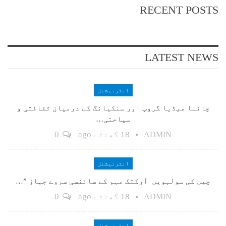
RECENT POSTS
LATEST NEWS
انٹرنیشنل
چائنا میڈیا گروپ اور سنکیانگ کے درمیان ثقافتی و
سیاحتی…
18 گھنٹے ago
0
ADMIN
انٹرنیشنل
چین کی سولہویں آرکٹک مہم کے سائنسی سروے جہاز ”…
18 گھنٹے ago
0
ADMIN
انٹرنیشنل