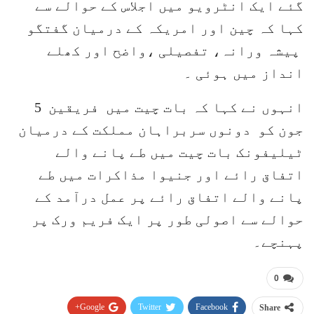
گئے ایک انٹرویو میں اجلاس کے حوالے سے
کہا کہ چین اور امریکہ کے درمیان گفتگو
پیشہ ورانہ، تفصیلی ،واضح اور کھلے
انداز میں ہوئی ۔
انہوں نے کہا کہ بات چیت میں فریقین 5
جون کو دونوں سربراہان مملکت کے درمیان
ٹیلیفونک بات چیت میں طے پانے والے
اتفاق رائے اور جنیوا مذاکرات میں طے
پانے والے اتفاق رائے پر عمل درآمد کے
حوالے سے اصولی طور پر ایک فریم ورک پر
پہنچے۔
0
Google+
Twitter
Facebook
Share