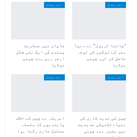
انٹرنیشنل
انٹرنیشنل
"چائنا ٹریول” نے دنیا
جاپان میں عسکریت
بھر کے لوگوں کی توجہ
پسندی کی ایک نئی شکل
حاصل کر لی، چینی
ابھر رہی ہے، چینی
میڈیا
میڈیا
انٹرنیشنل
انٹرنیشنل
چین کی جدید کاری کی
امریکہ نے چین کے خلاف
بنیادتکنیکی جدیدیت
پابندیوں کا سلسلہ
میں مضمر ہے، چینی
مسلسل جاری رکھا ہوا