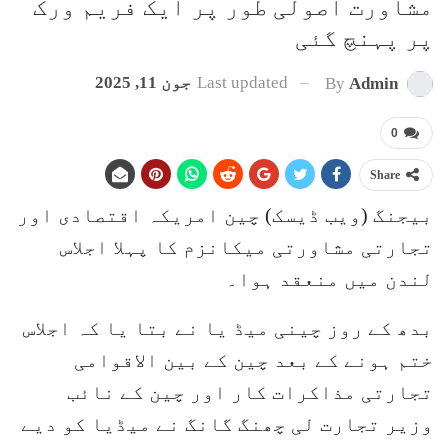
مشاورت اصولی طور پر ایک فریم ورک
پر پہنچ گئی
Last updated
جون 11, 2025
By
Admin
0
Share
بیجنگ (ویب ڈیسک) چین امریکہ اقتصادی اور
تجارتی مشاورتی میکانزم کا پہلا اجلاس
لندن میں منعقد ہوا۔
بدھ کے روز چینی میڈ یا نے بتا یا کہ اجلاس
ختم ہونے کے بعد چین کے بین الاقوامی
تجارتی مذاکرات کار اور چین کے نائب
وزیر تجارت لی چھنگ گانگ نے میڈیا کو دیے