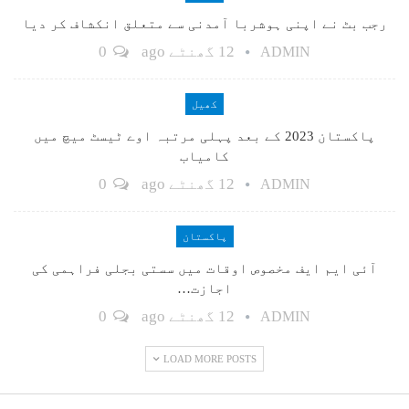
رجب بٹ نے اپنی ہوشربا آمدنی سے متعلق انکشاف کر دیا
12 گھنٹے ago
0
ADMIN
کھیل
پاکستان 2023 کے بعد پہلی مرتبہ اوے ٹیسٹ میچ میں
کامیاب
12 گھنٹے ago
0
ADMIN
پاکستان
آئی ایم ایف مخصوص اوقات میں سستی بجلی فراہمی کی
اجازت…
12 گھنٹے ago
0
ADMIN
LOAD MORE POSTS