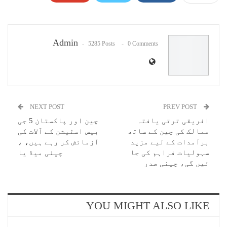
Pinterest
WhatsApp
ReddIt
Email
Admin
5285 Posts
0 Comments
NEXT POST
PREV POST
افریقی ترقی یافتہ
چین اور پاکستان 5 جی
ممالک کی چین کے ساتھ
بیس اسٹیشن کے آلات کی
برآمدات کے لیے مزید
آزمائش کر رہے ہیں، ،
سہولیات فراہم کی جا
چینی میڈ یا
ئیں گی، چینی صدر
YOU MIGHT ALSO LIKE