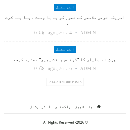
انٹرنیشنل
امریکہ قومی سلامتی کے تصور کو بے جا وسعت دینا بند کرے
،…
4 منٹس ago
0
ADMIN
انٹرنیشنل
چین نے جاپان کا "ڈیفنس وائٹ پیپر” مسترد کر…
6 منٹس ago
0
ADMIN
LOAD MORE POSTS
ہوم
شوبز
پاکستان
انٹرنیشنل
© 2026- All Rights Reserved.