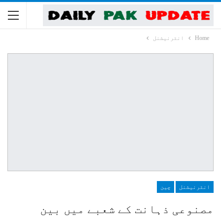
Home
انٹرنیشنل
انٹرنیشنل
چین
مصنوعی ذہانت کے شعبے میں بین