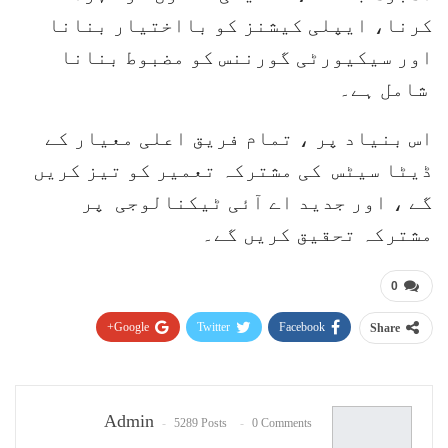
کرنا، ایپلی کیشنز کو بااختیار بنانا
اور سیکیورٹی گورننس کو مضبوط بنانا
شامل ہے۔
اس بنیاد پر ، تمام فریق اعلی معیار کے
ڈیٹا سیٹس کی مشترکہ تعمیر کو تیز کریں
گے ، اور جدید اے آئی ٹیکنالوجی پر
مشترکہ تحقیق کریں گے۔
0
Google+
Twitter
Facebook
Share
Pinterest
WhatsApp
ReddIt
Email
Admin
5289 Posts
0 Comments