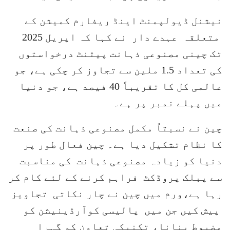
نیشنل ڈیولپمنٹ اینڈ ریفارم کمیشن کے
متعلقہ عہدے دار نے کہا کہ اپریل 2025
تک چینی مصنوعی ذہانت پیٹنٹ درخواستوں
کی تعداد 1.5 ملین سے تجاوز کر چکی ہے، جو
عالمی کل کا تقریباً 40 فیصد ہے، جو دنیا
میں پہلے نمبر پر ہے۔
چین نے نسبتاً مکمل مصنوعی ذہانت کی صنعت
کا نظام تشکیل دیا ہے۔ چین فعال طور پر
دنیا کو زیادہ مصنوعی ذہانت کی مناسبت
سے پبلک پروڈکٹ فراہم کرنے کے لئے کام کر
رہا ہے،ورم میں چین نے چار نکاتی تجاویز
پیش کیں جن میں پالیسی کوآرڈینیشن کو
مضبوط بنانا، تکنیکی تعاون کو گہرا