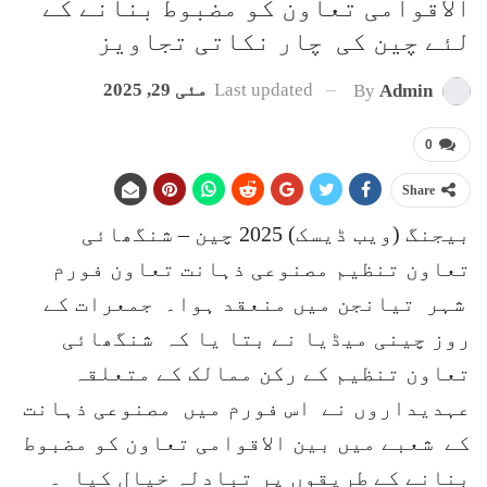
الاقوامی تعاون کو مضبوط بنانے کے
لئے چین کی چار نکاتی تجاویز
Last updated
مئی 29, 2025
By
Admin
0
Share
بیجنگ (ویب ڈیسک) 2025 چین – شنگھائی
تعاون تنظیم مصنوعی ذہانت تعاون فورم
شہر تیانجن میں منعقد ہوا۔ جمعرات کے
روز چینی میڈیا نے بتا یا کہ شنگھائی
تعاون تنظیم کے رکن ممالک کے متعلقہ
عہدیداروں نے اس فورم میں مصنوعی ذہانت
کے شعبے میں بین الاقوامی تعاون کو مضبوط
بنانے کے طریقوں پر تبادلہ خیال کیا ۔