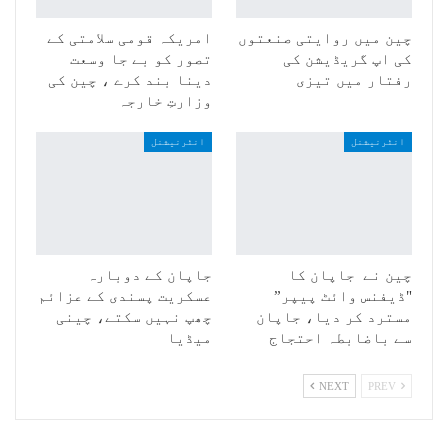
چین میں روایتی صنعتوں
امریکہ قومی سلامتی کے
کی اپ گریڈیشن کی
تصور کو بے جا وسعت
رفتار میں تیزی
دینا بند کرے ، چین کی
وزارتِ خارجہ
انٹرنیشنل
انٹرنیشنل
چین نے جاپان کا
جاپان کے دوبارہ
"ڈیفنس وائٹ پیپر”
عسکریت پسندی کے عزائم
مسترد کر دیا، جاپان
چھپ نہیں سکتے، چینی
سے باضابطہ احتجاج
میڈیا
NEXT
PREV