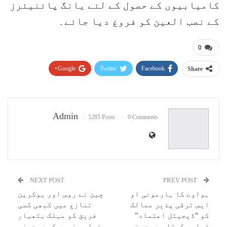
کامیابیوں کے حصول کے لئے یانگ پائنیئرز
کے نصب العین کو فروغ دیا جائے۔
0
Google+
Twitter
Facebook
Share
Pinterest
WhatsApp
ReddIt
Email
Admin
5285 Posts
0 Comments
NEXT POST
PREV POST
ہواوے کا ہارمونی او
چین نے روس اور یوکرین
ایس ترقی پذیر ممالک
تنازع میں کبھی کسی
کو "ڈیجیٹل اعتماد”
فریق کو مہلک ہتھیار
فراہم کرتا ہے، چینی
فراہم نہیں کیے، چینی