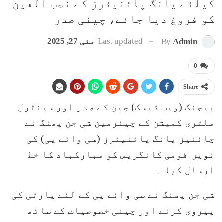
کیلئے یانگ پائنیئرز کے نصب العین
کو فروغ دیا جائے، چینی صدر
Last updated
مئی 27, 2025
By
Admin
0
Share
بیجنگ (ویب ڈیسک) چین کے صدر اور سینٹرل
ملٹری کمیشن کے چیئرمین شی جن پھنگ نے
چائنیز یانگ پائنیئرز (سی وائے پی) کی
نویں قومی کانگریس کو مبارکباد کا خط
ارسال کیا ۔
شی جن پھنگ نے سی وائے پی کے لئے پارٹی کی
پیروی کرنے اور چینی خصوصیات کے ساتھ