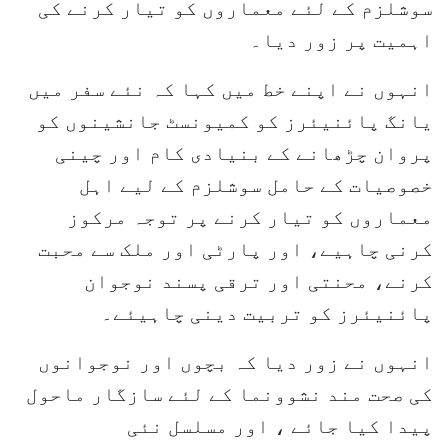
سوشلزم کے لئے معماروں کو تیار کرنے کی
اہمیت پر زور دیا۔
انہوں نے اپنے خط میں کہا کہ نئے سفر میں
یانگ پائنیئرز کو کمیونسٹ جانشینوں کو
پروان چڑھانے کے بنیادی کام اور چینی
خصوصیات کے حامل سوشلزم کے لیے اہل
معماروں کو تیار کرنے پر توجہ مرکوز
کرنی چاہیے، اور پارٹی اور ملک سے محبت
کرنے، محنتی اور ترقی پسند نوجوان
پائنیئرز کو تربیت دینی چاہیئے۔
انہوں نے زور دیا کہ بچوں اور نوجوانوں
کی صحت مند نشوونما کے لئے سازگار ماحول
پیدا کیا جائے ، اور مسلسل نئی