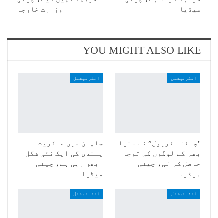
میڈیا
وزارت خارجہ
YOU MIGHT ALSO LIKE
انٹرنیشنل
انٹرنیشنل
"چائنا ٹریول” نے دنیا
جاپان میں عسکریت
بھر کے لوگوں کی توجہ
پسندی کی ایک نئی شکل
حاصل کر لی، چینی
ابھر رہی ہے، چینی
میڈیا
میڈیا
انٹرنیشنل
انٹرنیشنل