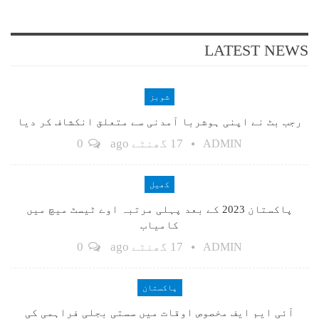
LATEST NEWS
شوبز
رجب بٹ نے اپنی ہوشربا آمدنی سے متعلق انکشاف کر دیا
17 گھنٹے ago
0
ADMIN
کھیل
پاکستان 2023 کے بعد پہلی مرتبہ اوے ٹیسٹ میچ میں
کامیاب
17 گھنٹے ago
0
ADMIN
پاکستان
آئی ایم ایف مخصوص اوقات میں سستی بجلی فراہمی کی