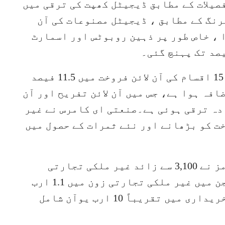
صیلات کے مطابق ڈیجیٹل کھپت کی ترقی میں
رنگ کے مطابق ، ڈیجیٹل مصنوعات کی آن
 کا اضافہ ہوا ، خاص طور پر ذہین روبوٹس اور اسمارٹ
گھریلو آلات اور ڈیجیٹل مصنوعات کی 15 اقسام کی آن لائن فروخت میں 11.5 فیصد
ہ ہوا ہے، جس میں آن لائن تفریح اور آن
میں 20 فیصد سے زیادہ ترقی ہوئی ہے۔صنعتی ای کامرس نے غیر
ت کو بڑھانے اور نئے ثمرات کے حصول میں
اپریل سے اب تک 10 سے زائد پلیٹ فارمز نے 3,100 سے زائد غیر ملکی تجارتی
اداروں کو اپنی جانب راغب کیا ہے، جن میں غیر ملکی تجارتی زون میں 1.1 ارب
یوآن سے زائد فروخت اور براہ راست خریداری میں تقریباً 10 ارب یوآن شامل