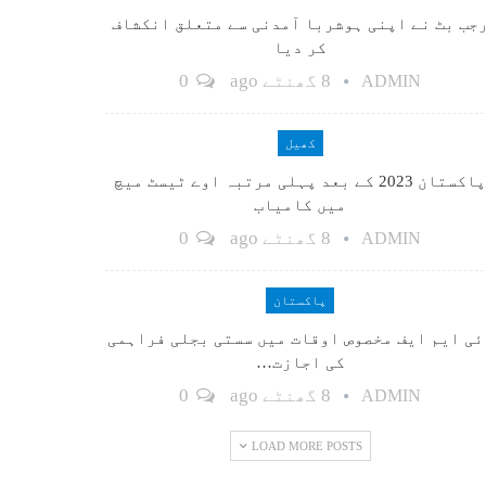
جب بٹ نے اپنی ہوشربا آمدنی سے متعلق انکشاف
کر دیا
8 گھنٹے ago
0
ADMIN
کھیل
پاکستان 2023 کے بعد پہلی مرتبہ اوے ٹیسٹ میچ
میں کامیاب
8 گھنٹے ago
0
ADMIN
پاکستان
ٓئی ایم ایف مخصوص اوقات میں سستی بجلی فراہمی
کی اجازت…
8 گھنٹے ago
0
ADMIN
LOAD MORE POSTS