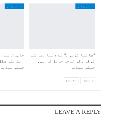
انٹرنیشنل
انٹرنیشنل
"چائنا ٹریول” نے دنیا بھر کے
جاپان میں ع
لوگوں کی توجہ حاصل کر لی،
ایک نئی شکل
چینی میڈیا
چینی میڈیا
NEXT
PREV
LEAVE A REPLY