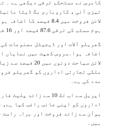
کامرس نے مستحکم ترقی دیکھی ہے ۔ تف
تیزی آئی ، کاروباری بگ ڈیٹا مانیٹ
لائن فروخت میں 8.4 فیصد
ہوم سسٹم کی ترقی 87.6 فیصد اور 16 فیصد تک پہنچ گئی۔
اضافہ ہوا۔سروس کھپت میں نمایاں اضاف
لائن سیاحت دونوں 
ملکی تجارتی اداروں کو گھریلو فروخ
مدد کی ہے۔
ہیں۔