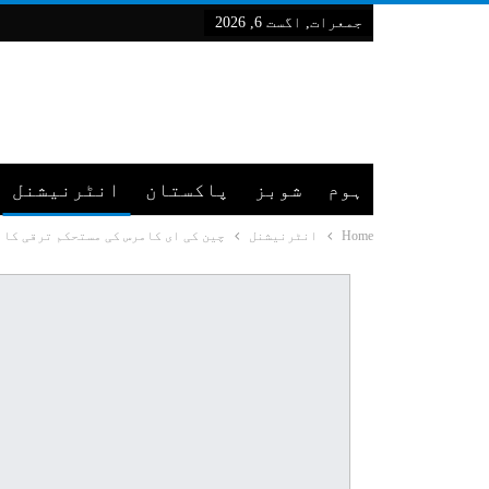
جمعرات, اگست 6, 2026
ہوم
شوبز
پاکستان
انٹرنیشنل
Home
انٹرنیشنل
چین کی ای کامرس کی مستحکم ترقی کا 