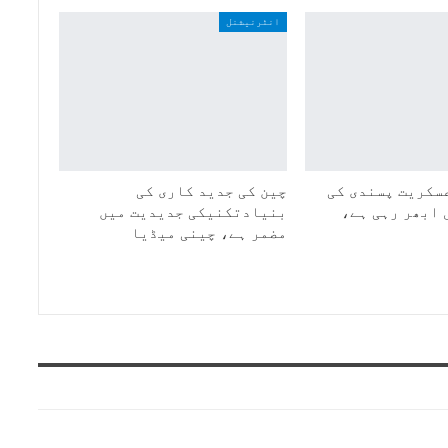
انٹرنیشنل
سکریت پسندی کی
چین کی جدید کاری کی
 ابھر رہی ہے،
بنیادتکنیکی جدیدیت میں
مضمر ہے، چینی میڈیا