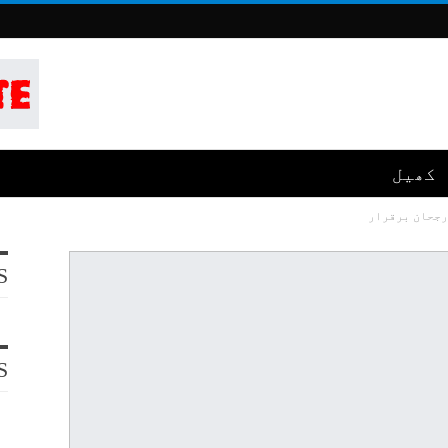
کھیل
رجحان برقرار
S
S