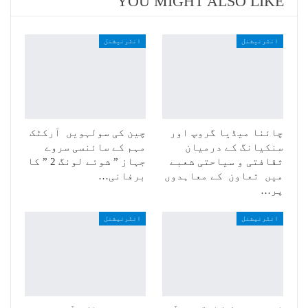
YOU MIGHT ALSO LIKE
انٹرنیشنل
انٹرنیشنل
چائنا میڈیا گروپ اور
چین کی سولہویں آرکٹک
سنکیانگ کے درمیان
مہم کے سائنسی سروے
ثقافتی و سیاحتی شعبے
جہاز ” شوئے لونگ 2 ” کا
میں تعاون کے معاہدوں
برفانی…
پر…
انٹرنیشنل
انٹرنیشنل