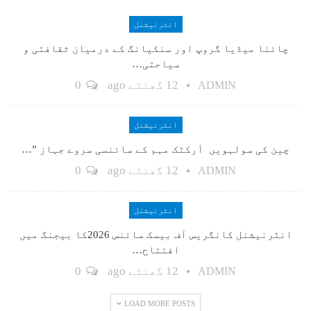
انٹرنیشنل
چائنا میڈیا گروپ اور سنکیانگ کے درمیان ثقافتی و
سیاحتی…
12 گھنٹے ago
0
ADMIN
انٹرنیشنل
چین کی سولہویں آرکٹک مہم کے سائنسی سروے جہاز ”…
12 گھنٹے ago
0
ADMIN
انٹرنیشنل
انٹرنیشنل کانگریس آف بیسک سائنس 2026کا بیجنگ میں
افتتاح…
12 گھنٹے ago
0
ADMIN
LOAD MORE POSTS