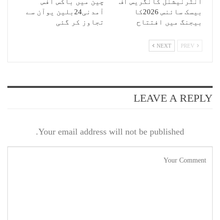
انٹرنیشنل کانگریس آف
چین میں باکس آفس
بیسک سائنس 2026کا
آمدنی24بلین یوآن سے
بیجنگ میں افتتاح
تجاوز کر گئی
NEXT
PREV
LEAVE A REPLY
Your email address will not be published.