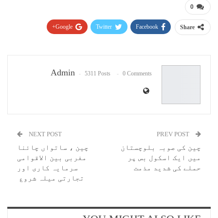
0
Google+
Twitter
Facebook
Share
Pinterest
WhatsApp
ReddIt
Email
Admin
5311 Posts
0 Comments
NEXT POST
PREV POST
چین کی صوبہ بلوچستان
چین ، ساتواں چائنا
میں ایک اسکول بس پر
مغربی بین الاقوامی
حملے کی شدید مذمت
سرمایہ کاری اور
تجارتی میلہ شروع