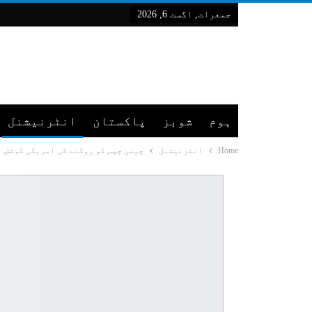
جمعرات, اگست 6, 2026
ہوم
شوبز
پاکستان
انٹرنیشنل
Home
انٹرنیشنل
چینی چپس کو روکنے کی امریکی کوشش ن