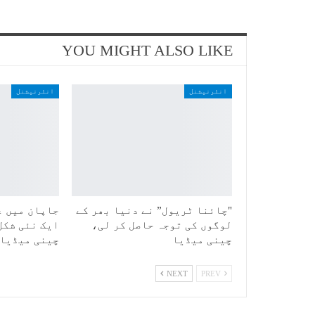
YOU MIGHT ALSO LIKE
انٹرنیشنل
انٹرنیشنل
"چائنا ٹریول” نے دنیا بھر کے
جاپان میں ع
لوگوں کی توجہ حاصل کر لی،
ایک نئی شکل
چینی میڈیا
چینی میڈیا
NEXT
PREV