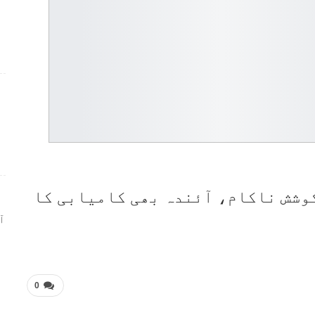
ر
وشش ناکام، آئندہ بھی کامیابی کا
ا
0