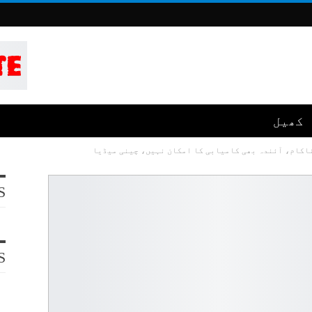
کھیل
اکام، آئندہ بھی کامیابی کا امکان نہیں، چینی میڈیا
S
S