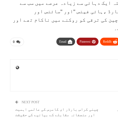
جو گزشتہ ایک دہائی سے زیادہ عرصے میں سب سے
یارڈ ،ہائی فینس "اور "سائنس اور
چین کی ترقی کو روکنے میں ناکام تھے اور
۔
Email
Pinterest
ReddIt
0
NEXT POST
چینی کراس بارڈر ای کامرس کی عالمی اہمیت
اور منصفانہ مقابلے کے بیانیے کی حقیقت