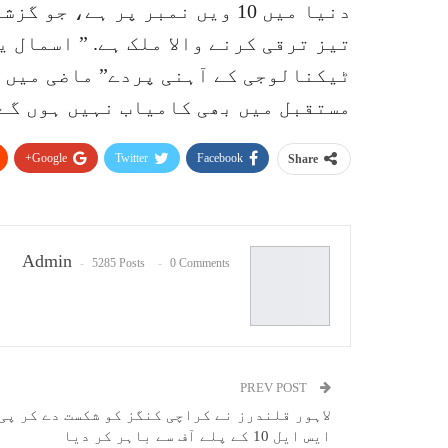
دنیا میں 10 ویں نمبر پر ہے، 
تیز ترقی کرنے والا ملک ہے. ” اسمال 
ٹیکنالوجی کے آہنی پردے” ماضی میں 
مستقبل میں بھی کامیاب نہیں ہوں گے
Google+
Twitter
Facebook
Share
Admin
5285 Posts
0 Comments
PREV POST
لاہور قلندرز نے کراچی کنگز کو شکست دے کر پی
ایس ایل 10 کے پلے آف سے باہر کر دیا