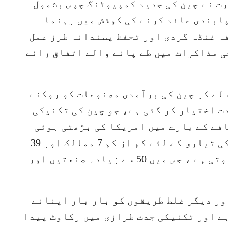
رت نے چین کی جدید کمپیوٹنگ چپس بشمول
پابندی عائد کرنے کی کوشش میں رہنما
ہ غنڈہ گردی اور تحفظ پسندانہ طرز عمل
ی مذاکرات میں طے پانے والے اتفاق رائے
لے کر چین کی برآمدی مصنوعات کو روکنے
دت اختیار کر گئی ہے، جو چین کی تکنیکی
فے کے بارے میں امریکا کی بڑھتی ہوئی
پریشانی کی عکاسی کرتی ہے۔ ایک چپ کی تیاری کے لئے کم از کم 7 ممالک اور 39
کمپنیوں کے صنعتی تعاون کی ضرورت ہوتی ہے ، جس میں 50 سے زیادہ صنعتیں اور
ور دیگر غلط طریقوں کو بار بار اپنانے
ے اور تکنیکی جدت طرازی میں رکاوٹ پیدا