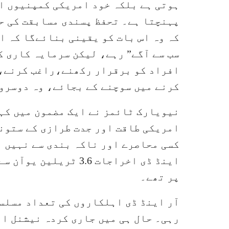
ہوتی ہے بلکہ خود امریکی کمپنیوں ا
پہنچتا ہے۔ تحفظ پسندی مسابقت کی حف
کہ وہ اس بات کو یقینی بنائےگا کہ ا
سب سے آگے” رہے، لیکن سرمایہ کاری 
افراد کو برقرار رکھنے،راغب کرنے، 
کرنے میں سوچنے کے بجائے، وہ دوسروں
نیویارک ٹائمز نے ایک مضمون میں کہا
امریکی طاقت اور جدت طرازی کے ستونو
اینڈ ڈی اخراجات 3.6 ٹ
پر تھے۔