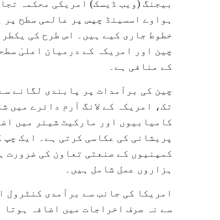
بیجنگ (ویب ڈیسک) امریکی محکمہ تجا
ہواوے اسسینڈ چپس پر عالمی سطح پر 
خطوط جاری کیے ہیں۔ اس طرح کی یکطرف
چین اور امریکہ کے درمیان اعلیٰ سطح
کے منافی ہے۔
چین کی برآمدات پر پابندی لگانے سے 
تک، امریکہ کے لانگ آرم دائرے میں ش
کامیابیوں اور مارکیٹ شیئر میں اضا
ہزاروں عمل شامل ہیں۔
امریکا کی جانب سے برآمدی کنٹرول ا
سے نہ صرف اخراجات میں اضافہ ہوتا ہ