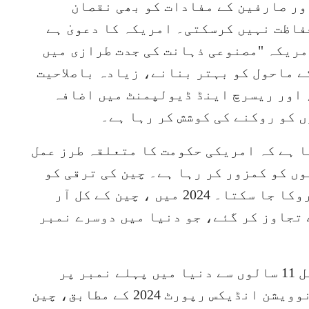
ور صارفین کے مفادات کو بھی نقصان
اظت نہیں کرسکتی۔ امریکہ کا دعویٰ ہے
مریکہ "مصنوعی ذہانت کی جدت طرازی میں
کے ماحول کو بہتر بنانے، زیادہ باصلاحیت
اور ریسرچ اینڈ ڈیولپمنٹ میں اضافہ
 کو روکنے کی کوشش کر رہا ہے۔
 ہے کہ امریکی حکومت کا متعلقہ طرز عمل
ں کو کمزور کر رہا ہے۔ چین کی ترقی کو
کسی محاصرے اور ناکہ بندی سے نہیں روکا جا سکتا۔ 2024 میں ، چین کے کل آر
ریلین یوآن سے تجاوز کر گئے، جو دنیا میں دوسرے نمبر
آر اینڈ ڈی اہلکاروں کی تعداد مسلسل 11 سالوں سے دنیا میں پہلے نمبر پر
رہی۔ حال ہی میں جاری کردہ نیشنل انوویشن انڈیکس رپورٹ 2024 کے مطابق، چین