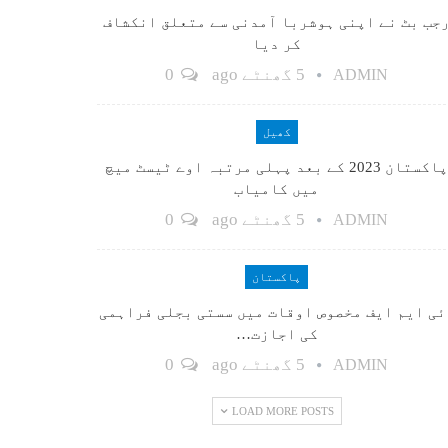
جب بٹ نے اپنی ہوشربا آمدنی سے متعلق انکشاف
کر دیا
5 گھنٹے ago
0
ADMIN
کھیل
پاکستان 2023 کے بعد پہلی مرتبہ اوے ٹیسٹ میچ
میں کامیاب
5 گھنٹے ago
0
ADMIN
پاکستان
ٓئی ایم ایف مخصوص اوقات میں سستی بجلی فراہمی
کی اجازت…
5 گھنٹے ago
0
ADMIN
LOAD MORE POSTS