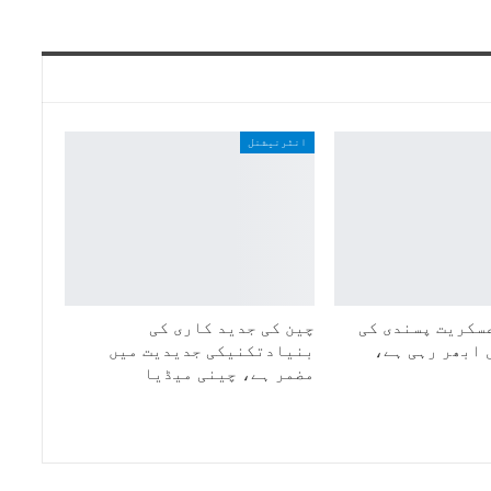
انٹرنیشنل
سکریت پسندی کی
چین کی جدید کاری کی
 ابھر رہی ہے،
بنیادتکنیکی جدیدیت میں
مضمر ہے، چینی میڈیا