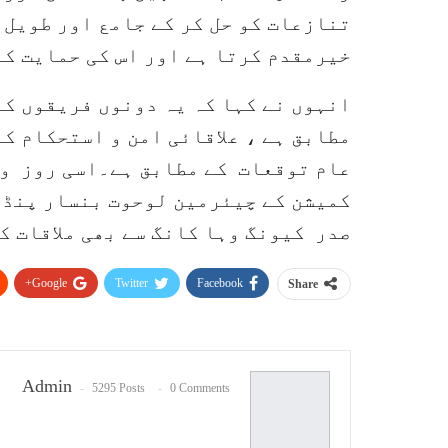
تنازعات کو حل کر کے جامع اور طویل م
خیرمقدم کرتا ہے اور اس کی حمایت کر
انہوں نے کہا کہ یہ دونوں فریقوں ک
مطابق ہے ، علاقائی امن و استحکام ک
عام توقعات کے مطابق ہے۔اسی روز و
کمیشن کے چیئرمین لوحوت بنسار پنڈج
صدر کیونگ وہا کانگ سے بھی ملاقات ک
Google+
Twitter
Facebook
Share
Admin
5295 Posts
0 Comments