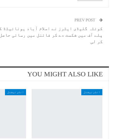
PREV POST
کوئٹہ گلیڈی ایٹرز نے اسلام آباد یونائیٹڈ ک
پلے آف میں شکست دے کر فائنل میں رسائی حاصل
کر لی
YOU MIGHT ALSO LIKE
انٹرنیشنل
انٹرنیشنل