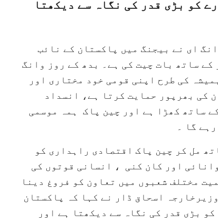
ے کو بڑی قدر کی نگاہ سے دیکھتا
نگ ای نے بیجنگ میں پاکستان کے نائب
ے ساتھ بات چیت کی ہے۔ بدھ کے روز وانگ
میشہ کی طرح اپنی قومی خود مختاری اور
ن کی بھرپور حمایت کرتا ہے، انسداد
ے ساتھ کھڑا ہے اور چین پاک ہمہ موسمی
ہے گا ۔
تھ مل کر چین پاک اقتصادی راہداری کو
وانائی اور کان کنی ، انسانی قوتوں کی
میت مختلف شعبوں میں تعاون کو فروغ دینا
زیرخارجہ اسحاق ڈار نے کہا کہ پاکستان
و بڑی قدر کی نگاہ سے دیکھتا ہے اور