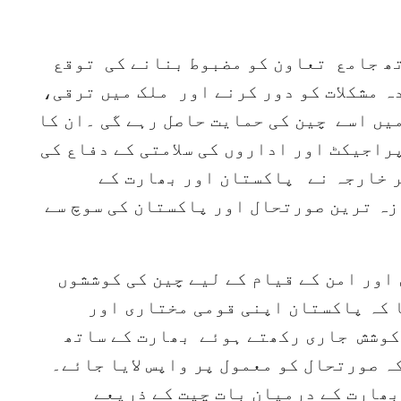
تھ جامع تعاون کو مضبوط بنانے کی توقع
ہ مشکلات کو دور کرنے اور ملک میں ترقی،
میں اسے چین کی حمایت حاصل رہے گی ۔ان کا
راجیکٹ اور اداروں کی سلامتی کے دفاع کی
 خارجہ نے پاکستان اور بھارت کے
زہ ترین صورتحال اور پاکستان کی سوچ سے
اور امن کے قیام کے لیے چین کی کوششوں
 کہ پاکستان اپنی قومی مختاری اور
 کوشش جاری رکھتے ہوئے بھارت کے ساتھ
ہ صورتحال کو معمول پر واپس لایا جائے۔
بھارت کے درمیان بات چیت کے ذریعے