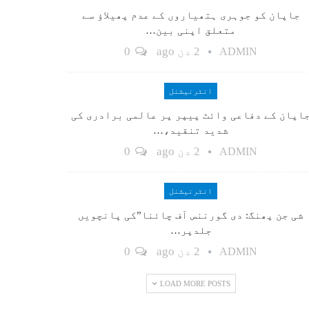
جاپان کو جوہری ہتھیاروں کے عدم پھیلاؤ سے
متعلق اپنی بین…
2 دن ago
0
ADMIN
انٹرنیشنل
اپان کے دفاعی وائٹ پیپر پر عالمی برادری کی
شدید تنقید،…
2 دن ago
0
ADMIN
انٹرنیشنل
شی جن پھنگ: دی گورننس آف چائنا”کی پانچویں
جلدپر…
2 دن ago
0
ADMIN
LOAD MORE POSTS