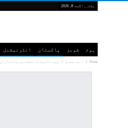
ہفتہ, اگست 8, 2026
ہوم
شوبز
پاکستان
انٹرنیشنل
Home
انٹرنیشنل
چین سالمیت کے تحفظ میں پاکستان کی