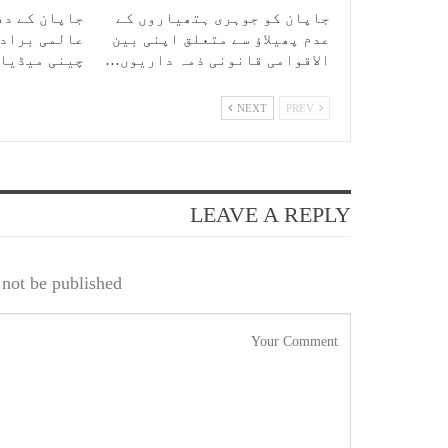
جاپان کو جوہری ہتھیاروں کے
جاپان کے دف
عدم پھیلاؤ سے متعلق اپنی بین
عالمی برادر
الاقوامی قانونی ذمہ داریوں…
چینی میڈیا
NEXT
PREV
LEAVE A REPLY
not be published.