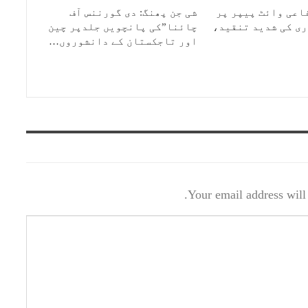
اعی وائٹ پیپر پر
شی جن پھنگ: دی گورننس آف
ی کی شدید تنقید،
چائنا”کی پانچویں جلدپر چین
اور تاجکستان کے دانشوروں…
Your email address will 