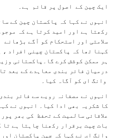
ایک چین کے اصول پر قائم ہے۔
انہوں نے کہا کہ پاکستان چین کے سا
رکھتا ہے اور امید کرتا ہے کہ موجود
سلامتی اور استحکام کو آگے بڑھانے 
کہنا تھا کہ پاکستان چینی افراد ، پ
ہر ممکن کوشش کرے گا۔پاکستانی وزیر
درمیان فائر بندی معاہدے کے بعد تا
وانگ ای کو آگاہ کیا۔
انہوں نے مصفانہ رویے سے فائر بندی 
کا شکریہ بھی ادا کیا۔ انہوں نے کہا
علاقائی سالمیت کے تحفظ کی بھر پور
بات چیت برقرار رکھنا چاہتا ہے تا ک
وانگ ای نے کہا کہ چین پاکستان اور 