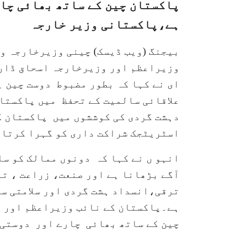
پاکستان چین کے ساتھ بھائی چار
ہے،پاکستانی وزیر خارجہ
بیجنگ (ویب ڈیسک) چینی وزیرخارجہ وا
وزیراعظم اور وزیرخارجہ اسحاق ڈار ک
ای نے کہا کہ بطور مضبوط دوست چین ہ
علاقائی سالمیت کے تحفظ میں پاکستا
دہشت گردی کی کوششوں میں پاکستان ک
اسٹریٹجک شراکت داری کو گہرا کرتا ر
انہو ں نے کہا کہ دونوں ممالک کو سا
آگے بڑھانا ہے اور صنعت، زراعت ، ت
ترقی،انسداد ہشت گردی اور سلامتی س
ہے۔پاکستان کے نائب وزیراعظم اور و
چین کے ساتھ بھائی چارے اور دوستی ک