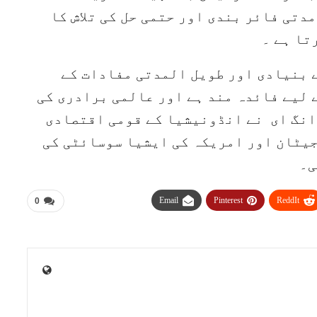
دتی فائر بندی اور حتمی حل کی تلاش کا
تا ہے ۔
ے بنیادی اور طویل المدتی مفادات کے
ے لیے فائدہ مند ہے اور عالمی برادری کی
انگ ای نے انڈونیشیا کے قومی اقتصادی
یٹان اور امریکہ کی ایشیا سوسائٹی کی
ی۔
Email
Pinterest
ReddIt
0