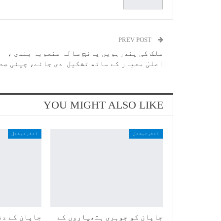
PREV POST
ملک کی پندرہویں پانچ سالہ منصوبہ بندی ،
اعلیٰ معیار کے ساتھ تشکیل دی جائے، چینی صد
YOU MIGHT ALSO LIKE
انٹرنیشنل
انٹرنیشنل
جاپان کو جوہری ہتھیاروں کے
جاپان کے دف