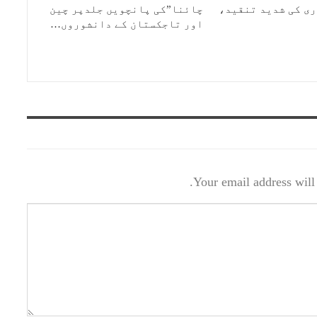
ی کی شدید تنقید،
چائنا”کی پانچویں جلدپر چین
اور تاجکستان کے دانشوروں…
Your email address will 