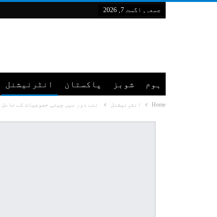
جمعہ, اگست 7, 2026
ہوم
شوبز
پاکستان
انٹرنیشنل
Home
انٹرنیشنل
نئے دور میں چینی خصوصیات کے حامل س