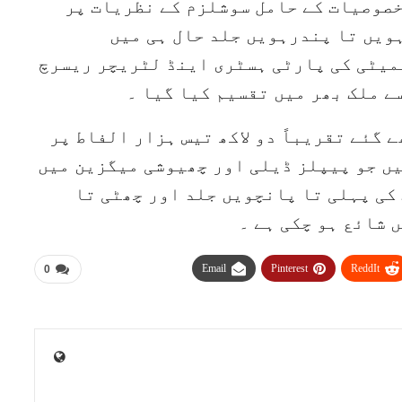
خصوصیات کے حامل سوشلزم کے نظریات پر
ویں تا پندرہویں جلد حال ہی میں
کمیٹی کی پارٹی ہسٹری اینڈ لٹریچر ریسرچ
ے ملک بھر میں تقسیم کیا گیا ۔
2023 سے اب تک لکھے گئے تقریباً دو لاکھ تیس ہزار الفاط پر
شامل ہیں جو پیپلز ڈیلی اور چھیوشی میگزین میں
 کی پہلی تا پانچویں جلد اور چھٹی تا
Email
Pinterest
ReddIt
0