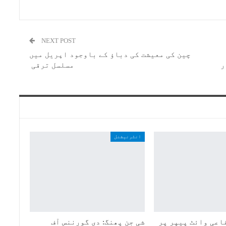
NEXT POST
چین کی معیشت کی دباؤ کے باوجود اپریل میں
ر
مسلسل ترقی
انٹرنیشنل
اعی وائٹ پیپر پر
شی جن پھنگ: دی گورننس آف