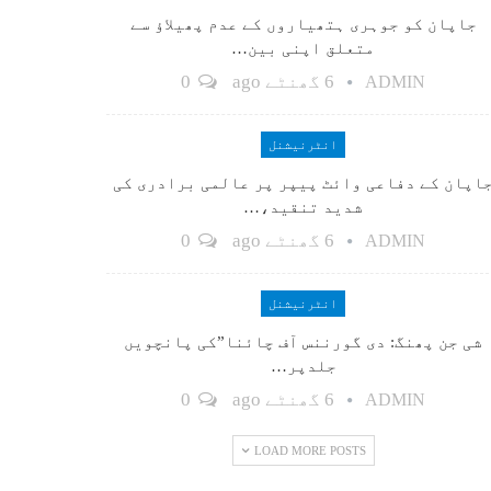
جاپان کو جوہری ہتھیاروں کے عدم پھیلاؤ سے
متعلق اپنی بین…
6 گھنٹے ago
0
ADMIN
انٹرنیشنل
اپان کے دفاعی وائٹ پیپر پر عالمی برادری کی
شدید تنقید،…
6 گھنٹے ago
0
ADMIN
انٹرنیشنل
شی جن پھنگ: دی گورننس آف چائنا”کی پانچویں
جلدپر…
6 گھنٹے ago
0
ADMIN
LOAD MORE POSTS