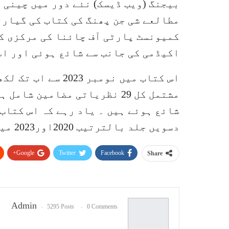
بیجنگ (ویب ڈیسک) نئے دور میں چینی 
مطالعے شی جن پھنگ کی کتاب کی گیارہ
کمیونسٹ پارٹی آف چائنا کی مرکزی 
اکیڈمی کی جانب سے شائع ہوئی اور اس
اس کتاب میں نومبر 
مشتمل کل 29 نظریاتی مضامین 
شائع ہوئے ہیں ۔ یاد رہے کہ اس کتاب
دسویں جلد بالترتیب 2020اور2023 میں شائع ہو چکی ہے ۔
Google+
Twitter
Facebook
Share
Admin
5295 Posts
0 Comments