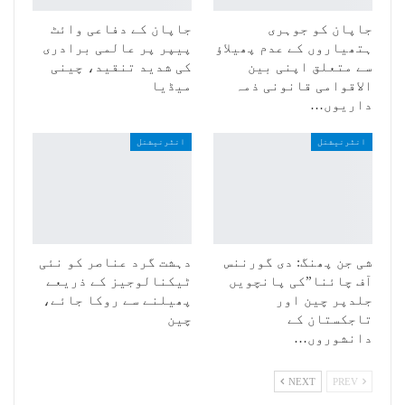
جاپان کو جوہری
جاپان کے دفاعی وائٹ
ہتھیاروں کے عدم پھیلاؤ
پیپر پر عالمی برادری
سے متعلق اپنی بین
کی شدید تنقید، چینی
الاقوامی قانونی ذمہ
میڈیا
داریوں…
انٹرنیشنل
انٹرنیشنل
شی جن پھنگ: دی گورننس
دہشت گرد عناصر کو نئی
آف چائنا”کی پانچویں
ٹیکنالوجیز کے ذریعے
جلدپر چین اور
پھیلنے سے روکا جائے،
تاجکستان کے
چین
دانشوروں…
NEXT
PREV