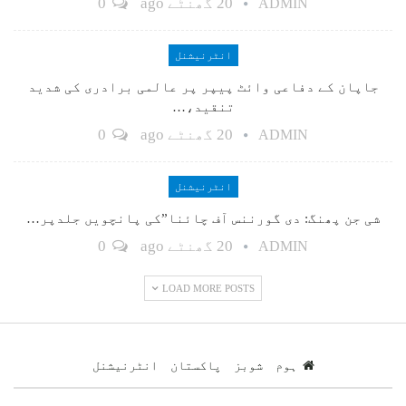
20 گھنٹے ago
0
ADMIN
انٹرنیشنل
جاپان کے دفاعی وائٹ پیپر پر عالمی برادری کی شدید
تنقید،…
20 گھنٹے ago
0
ADMIN
انٹرنیشنل
شی جن پھنگ: دی گورننس آف چائنا”کی پانچویں جلدپر…
20 گھنٹے ago
0
ADMIN
LOAD MORE POSTS
ہوم
شوبز
پاکستان
انٹرنیشنل