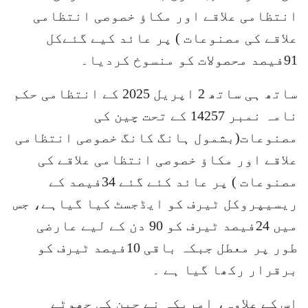
انتظامی علاقے اور مکاؤ خصوصی انتظامی
علاقے کی مصنوعات ) پر عائد کیے گئےکل
91فیصد محصولات کو منسوخ کردیا۔
ساتھ ہی ساتھ 2 اپریل 2025 کے انتظامی حکم
نامہ نمبر 14257 کے تحت چین کی
مصنوعات(بشمول ہانگ کانگ خصوصی انتظامی
علاقے اور مکاؤ خصوصی انتظامی علاقے کی
مصنوعات ) پر عائد کئے گئے 34فیصد کے
ریسیپروکل ٹیرف کو ایڈجسٹ کیا گیاہے، جس
میں 24فیصد ٹیرف کو 90 دن کے لیے عارضی
طور پر معطل جبکہ باقی 10فیصد ٹیرف کو
برقرار رکھا گیا ہے ۔
اس کے علاوہ، امریکہ نے چین کی چھوٹے