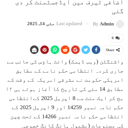
اضافی ٹیرف میں ایڈجسٹمنٹ کر دی
گئی
Last updated
مئی 14, 2025
By
Admin
0
Share
واشنگٹن (ویب ڈیسک) وائٹ ہاؤس کی جانب سے
جاری کردہ انتظامی حکم نامے کے مطابق
امریکی حکومت نے مشرقی امریکہ کے وقت کے
مطابق 14 مئی کی تاریخ کا آغاز ہوتے ہی ۱۲
بج کر ایک منٹ سے 8 اپریل 2025 کےانتظامی
حکم نامہ نمبر 14259 اور 9 اپریل 2025 کے
انتظامی حکم نامہ نمبر 14266 کے تحت چین
کی مصنوعات (بشمول ہانگ کانگ خصوصی