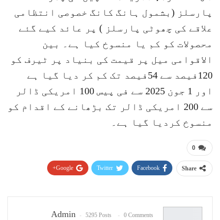
پارسلز (بشمول ہانگ کانگ خصوصی انتظامی
علاقے کی چھوٹی پارسلز ) پر عائد کیے گئے
محصولات کو کم یا منسوخ کیا ہے۔ بین
الاقوامی میل پر قیمت کی بنیاد پر ٹیرف کو
120فیصد سے 54فیصد تک کم کر دیا گیا ہے
اور 1 جون 2025 سے فی پیس 100 امریکی ڈالر
سے 200 امریکی ڈالر تک بڑھانے کے اقدام کو
منسوخ کردیا گیا ہے۔
0
Google+
Twitter
Facebook
Share
Pinterest
WhatsApp
ReddIt
Email
Admin
5295 Posts
0 Comments