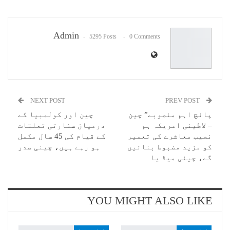
Pinterest
WhatsApp
ReddIt
Email
Admin
5295 Posts
0 Comments
NEXT POST
PREV POST
پانچ اہم منصوبے” چین
چین اور کولمبیا کے
– لاطینی امریکہ ہم
درمیان سفارتی تعلقات
نصیب معاشرے کی تعمیر
کے قیام کی 45 سال مکمل
کو مزید مضبوط بنائیں
ہو رہے ہیں، چینی صدر
گے، چینی میڈ یا
YOU MIGHT ALSO LIKE