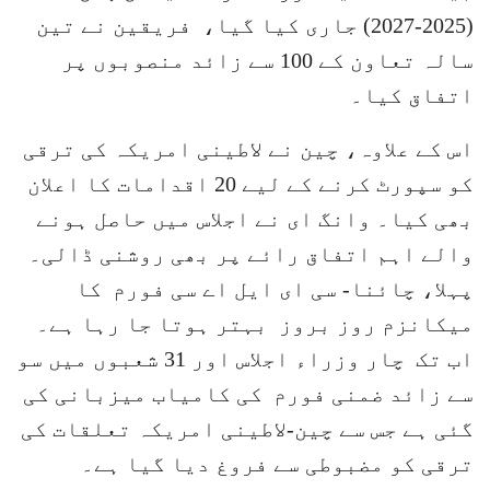
(2025-2027) جاری کیا گیا، فریقین نے تین
سالہ تعاون کے 100 سے زائد منصوبوں پر
اتفاق کیا۔
اس کے علاوہ، چین نے لاطینی امریکہ کی ترقی
کو سپورٹ کرنے کے لیے 20 اقدامات کا اعلان
بھی کیا۔ وانگ ای نے اجلاس میں حاصل ہونے
والے اہم اتفاق رائے پر بھی روشنی ڈالی۔
پہلا، چائنا- سی ای ایل اے سی فورم کا
میکانزم روز بروز بہتر ہوتا جا رہا ہے۔
اب تک چار وزراء اجلاس اور 31 شعبوں میں سو
سے زائد ضمنی فورم کی کامیاب میزبانی کی
گئی ہے جس سے چین-لاطینی امریکہ تعلقات کی
ترقی کو مضبوطی سے فروغ دیا گیا ہے۔