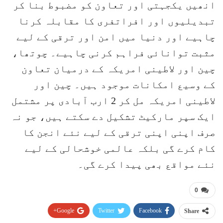
انھیں یکجہتی اور تعاون کو مضبوط بنا کر
تبدیلیوں اور افراتفری کا مقابلہ کرنا
چاہیے اور دنیا میں امن اور ترقی کے لیے
مثبت توانائی فراہم کرنی چاہیے۔ چوتھا،
چین اور لاطینی امریکہ کے درمیان تعاون
کے وسیع امکانات موجود ہیں۔ چین اور
لاطینی امریکہ مل کر 2 ارب آبادی پر مشتمل
ایک سپر مارکیٹ تشکیل دے سکتے ہیں، جو نہ
صرف اپنی اپنی ترقی کے لیے نئے انجن کا
کام کرے گی بلکہ عالمی خوشحالی کے لیے
نئے مواقع بھی پیدا کرے گی۔
0
Google+
Twitter
Facebook
Share