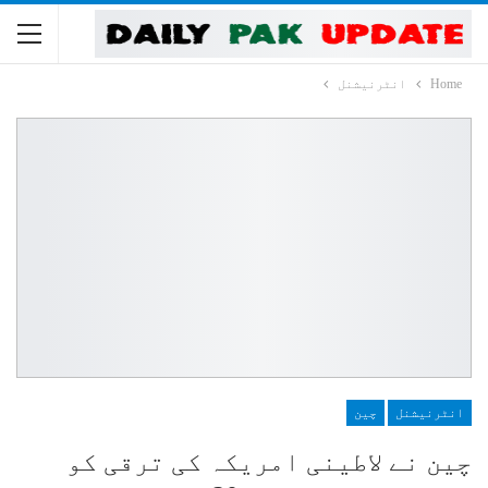
Home
انٹرنیشنل
انٹرنیشنل
چین
چین نے لاطینی امریکہ کی ترقی کو