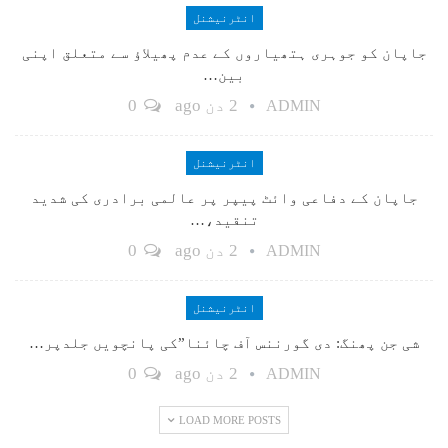
انٹرنیشنل
جاپان کو جوہری ہتھیاروں کے عدم پھیلاؤ سے متعلق اپنی
بین…
2 دن ago
0
ADMIN
انٹرنیشنل
جاپان کے دفاعی وائٹ پیپر پر عالمی برادری کی شدید
تنقید،…
2 دن ago
0
ADMIN
انٹرنیشنل
شی جن پھنگ: دی گورننس آف چائنا”کی پانچویں جلدپر…
2 دن ago
0
ADMIN
LOAD MORE POSTS