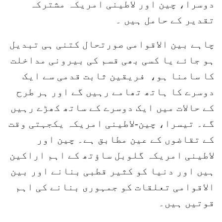
دوسرا، چین اور لاطینی امریکہ مشترکہ
تقدیر کے حامل ہیں ۔
چاہے بین الاقوامی صورتحال کتنی ہی تبدیل
ہو جائے یا کسی بھی قسم کی بیرونی مداخلت
کا سامنا ہو، فریقین ثابت قدمی سے ایک
دوسرے کا ہاتھ تھامے رہیں گے اور ہر طرح
کے حالات میں ایک دوسرے کے ساتھ کھڑے رہیں
گے۔ تیسرا، چین-لاطینی امریکہ یکجہتی وقت
کے تقاضوں کے عین مطابق ہے۔ چین اور
لاطینی امریکہ گلوبل ساؤتھ کے اہم اراکین
ہیں اور دنیا کو کثیر قطبی بنانے اور بین
الاقوامی تعلقات کو جمہوری بنانے کی اہم
قوتیں ہیں۔