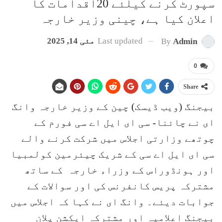
سپورٹ کرنے کیلئے 20اقدامات کا
اعلان کیا ہے، چینی وزیر خارجہ
Last updated
مئی 14, 2025
By
Admin
0
Share
بیجنگ (ویب ڈیسک) چین کے وزیر خارجہ وانگ
ای نے چائنا- سی ای ایل اے سی فورم کے
چوتھے وزارتی اجلاس میں شرکت کرنے والے
سی ای ایل اے سی کے شریک چیئرمین کولمبیا
اور ہونڈوراس کے وزراء خارجہ کے ساتھ
مشترکہ پریس کانفرنس کی اور سوالات کے
جوابات دیئے۔ وانگ ای نے کہا کہ اجلاس میں
بیجنگ اعلامیہ اور مشترکہ ایکشن پلان