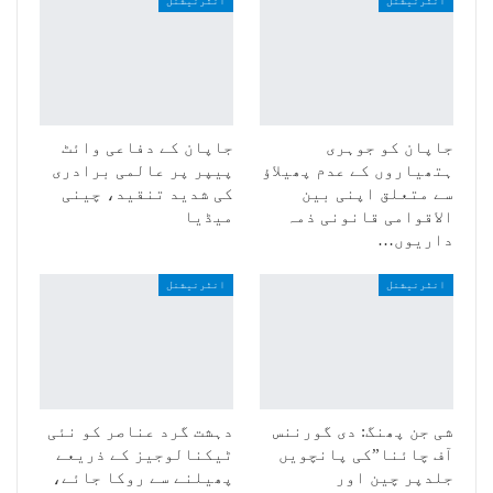
انٹرنیشنل
انٹرنیشنل
جاپان کو جوہری
جاپان کے دفاعی وائٹ
ہتھیاروں کے عدم پھیلاؤ
پیپر پر عالمی برادری
سے متعلق اپنی بین
کی شدید تنقید، چینی
الاقوامی قانونی ذمہ
میڈیا
داریوں…
انٹرنیشنل
انٹرنیشنل
شی جن پھنگ: دی گورننس
دہشت گرد عناصر کو نئی
آف چائنا”کی پانچویں
ٹیکنالوجیز کے ذریعے
جلدپر چین اور
پھیلنے سے روکا جائے،