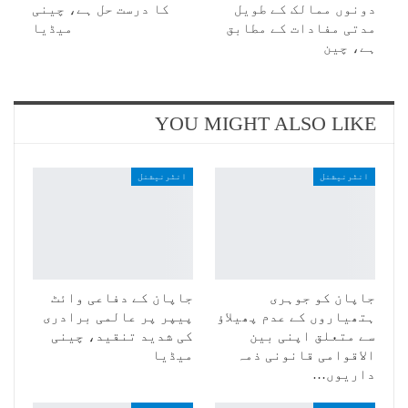
دونوں ممالک کے طویل
کا درست حل ہے، چینی
مدتی مفادات کے مطابق
میڈیا
ہے، چین
YOU MIGHT ALSO LIKE
انٹرنیشنل
انٹرنیشنل
جاپان کو جوہری
جاپان کے دفاعی وائٹ
ہتھیاروں کے عدم پھیلاؤ
پیپر پر عالمی برادری
سے متعلق اپنی بین
کی شدید تنقید، چینی
الاقوامی قانونی ذمہ
میڈیا
داریوں…