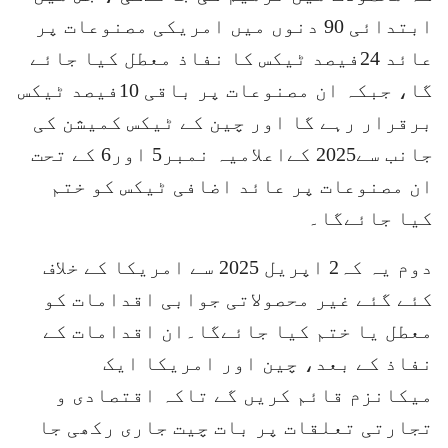
ابتدائی 90 دنوں میں امریکی مصنوعات پر
عائد 24فیصد ٹیکس کا نفاذ معطل کیا جائے
گا، جبکہ ان مصنوعات پر باقی 10فیصد ٹیکس
برقرار رہے گا اور چین کے ٹیکس کمیشن کی
جانب سے2025 کےاعلامیہ نمبر5 اور6 کے تحت
ان مصنوعات پر عائد اضافی ٹیکس کو ختم
کیا جائےگا۔
دوم یہ کہ2 اپریل 2025 سے امریکا کے خلاف
کئے گئے غیر محصولاتی جوابی اقدامات کو
معطل یا ختم کیا جائےگا۔ان اقدامات کے
نفاذ کے بعد، چین اور امریکا ایک
میکانزم قائم کریں گے تاکہ اقتصادی و
تجارتی تعلقات پر بات چیت جاری رکھی جا