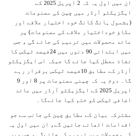
ان میں اول یہ کہ 2 اپریل 2025 کے
ایگزیکٹو آرڈر میں چین کی مصنوعات
(بشمول ہانگ کانگ خود اختیار علاقے اور
مکاؤ خوداختیار علاقے کی مصنوعات) پر
عائد محصولات میں ترمیم کی جائے گی ، جس
میں ابتدائی 90 دنوں میں 24فیصد ٹیکس کا
نفاذ معطل کیا جائے گا جبکہ اس ایگزیکٹو
آرڈر کے مطابق 10فیصد ٹیکس برقرار رہے
گا۔ دوم یہ کہ چینی مصنوعات پر 8 اور 9
اپریل 2025 کے ایگزیکٹو آرڈر میں عائد
اضافی ٹیکس کو ختم کیا جائےگا۔
مشترکہ بیان کے مطابق چین کی جانب سے جو
اقدامات اٹھائے جائیں گے، ان میں اول یہ
کہ محصولات میں ترمیم کی جائےگی ، جس میں