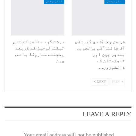
انٹرنیشنل
انٹرنیشنل
شی جن پھنگ: دی گورننس
دہشت گرد عناصر کو نئی
آف چائنا”کی پانچویں
ٹیکنالوجیز کے ذریعے
جلدپر چین اور
پھیلنے سے روکا جائے،
تاجکستان کے
چین
دانشوروں…
NEXT
PREV
LEAVE A REPLY
Your email address will not be published.