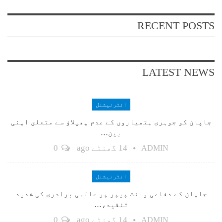
RECENT POSTS
LATEST NEWS
انٹرنیشنل
جاپان کو جوہری ہتھیاروں کے عدم پھیلاؤ سے متعلق اپنی
بین…
14 گھنٹے ago
0
ADMIN
انٹرنیشنل
جاپان کے دفاعی وائٹ پیپر پر عالمی برادری کی شدید
تنقید،…
14 گھنٹے ago
0
ADMIN