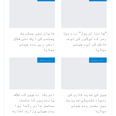
"چائنا ٹریول” نے دنیا
جاپان میں عسکریت
بھر کے لوگوں کی توجہ
پسندی کی ایک نئی شکل
حاصل کر لی، چینی
ابھر رہی ہے، چینی
میڈیا
میڈیا
انٹرنیشنل
انٹرنیشنل
چین کی جدید کاری کی
امریکہ نے چین کے خلاف
بنیادتکنیکی جدیدیت
پابندیوں کا سلسلہ
میں مضمر ہے، چینی
مسلسل جاری رکھا ہوا
میڈیا
ہے، چینی وزارت تجارت