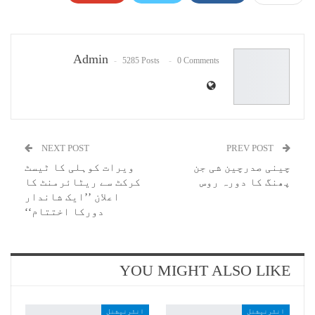
Pinterest
WhatsApp
ReddIt
Email
Admin
5285 Posts
0 Comments
NEXT POST
PREV POST
چینی صدرچین شی جن
ویرات کوہلی کا ٹیسٹ
پھنگ کا دورہ روس
کرکٹ سے ریٹائرمنٹ کا
اعلان ’’ایک شاندار
دورکا اختتام‘‘
YOU MIGHT ALSO LIKE
انٹرنیشنل
انٹرنیشنل