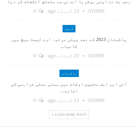
رجب بٹ نے اپنی ہوشربا آمدنی سے متعلق انکشاف کر دیا
23 گھنٹے ago
0
ADMIN
کھیل
پاکستان 2023 کے بعد پہلی مرتبہ اوے ٹیسٹ میچ میں
کامیاب
23 گھنٹے ago
0
ADMIN
پاکستان
آئی ایم ایف مخصوص اوقات میں سستی بجلی فراہمی کی
اجازت…
23 گھنٹے ago
0
ADMIN
LOAD MORE POSTS