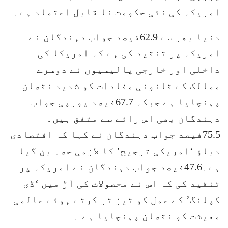
امریکہ کی نئی حکومت نا قابل اعتماد ہے۔
دنیا بھر سے 62.9فیصد جواب دہندگان نے
امریکہ پر تنقید کی ہے کہ امریکا کی
داخلی اور خارجی پالیسیوں نے دوسرے
ممالک کے قانونی مفادات کو شدید نقصان
پہنچایا ہے جبکہ 67.7فیصد یورپی جواب
دہندگان بھی اس رائے سے متفق ہیں۔
75.5فیصد جواب دہندگان نے کہا کہ اقتصادی
دباؤ ‘امریکی ترجیح’ کا لازمی حصہ بن گیا
ہے۔47.6فیصد جواب دہندگان نے امریکہ پر
تنقید کی کہ اس نے محصولات کی آڑ میں ‘ڈی
کپلنگ’ کے عمل کو تیز تر کرتے ہوئے عالمی
معیشت کو نقصان پہنچایا ہے ۔