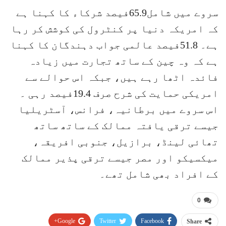
سروے میں شامل65.9فیصد شرکاء کا کہنا ہے
کہ امریکہ دنیا پر کنٹرول کی کوشش کر رہا
ہے۔ 51.8فیصد عالمی جواب دہندگان کا کہنا
ہے کہ وہ چین کے ساتھ تجارت میں زیادہ
فائدہ اٹھا رہے ہیں، جبکہ اس حوالے سے
امریکی حمایت کی شرح صرف 19.4فیصد رہی ۔
اس سروے میں برطانیہ، فرانس، آسٹریلیا
جیسے ترقی یافتہ ممالک کے ساتھ ساتھ
تھائی لینڈ، برازیل، جنوبی افریقہ،
میکسیکو اور مصر جیسے ترقی پذیر ممالک
کے افراد بھی شامل تھے۔
0
Google+
Twitter
Facebook
Share