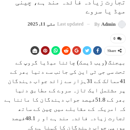
تجارت زیادہ فائدہ مند ہے، چینی
میڈ یا سروے
Last updated
مئی 11, 2025
By
Admin
0
Share
بیجنگ (ویب ڈیسک) چائنا میڈیا گروپ کے
تحت سی جی ٹی این کی جانب سے دنیا بھر کے
41ممالک کے 31ہزار سے زائد جواب دہندگان
پر مشتمل ایک تازہ سروے کے مطابق دنیا
بھر کے 51.8فیصد جواب دہندگان کا ماننا ہے
کہ امریکہ کے مقابلے میں چین کے ساتھ
تجارت زیادہ فائدہ مند ہے او ر 48.1فیصد
یورپی جواب دہندگان کا کہنا ہے کہ