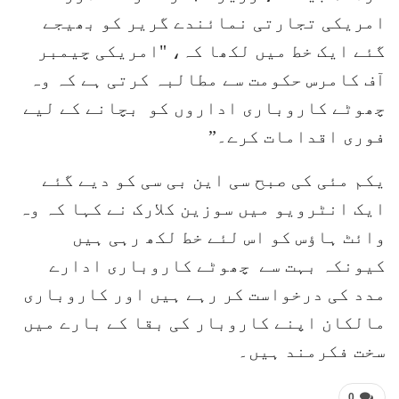
امریکی تجارتی نمائندے گریر کو بھیجے
گئے ایک خط میں لکھا کہ، "امریکی چیمبر
آف کامرس حکومت سے مطالبہ کرتی ہے کہ وہ
چھوٹے کاروباری اداروں کو بچانے کے لیے
فوری اقدامات کرے۔”
یکم مئی کی صبح سی این بی سی کو دیے گئے
ایک انٹرویو میں سوزین کلارک نے کہا کہ وہ
وائٹ ہاؤس کو اس لئے خط لکھ رہی ہیں
کیونکہ بہت سے چھوٹے کاروباری ادارے
مدد کی درخواست کر رہے ہیں اور کاروباری
مالکان اپنے کاروبار کی بقا کے بارے میں
سخت فکرمند ہیں۔
0