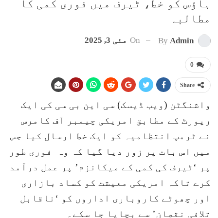
ہاؤس کو خط، ٹیرف میں فوری کمی کا
مطالبہ
On
مئی 3, 2025
By
Admin
0
Share
واشنگٹن (ویب ڈیسک) سی این بی سی کی ایک
رپورٹ کے مطابق امریکی چیمبر آف کامرس
نے ٹرمپ انتظامیہ کو ایک خط ارسال کیا جس
میں اس بات پر زور دیا گیا کہ وہ فوری طور
پر ‘ٹیرف کی کمی کے میکانزم’ پر عمل درآمد
کرے تاکہ امریکی معیشت کو کساد بازاری
اور چھوٹے کاروباری اداروں کو ‘ناقابل
تلافی نقصان’ سے بچایا جا سکے۔