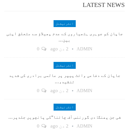
LATEST NEWS
انٹرنیشنل
جاپان کو جوہری ہتھیاروں کے عدم پھیلاؤ سے متعلق اپنی
بین…
2 دن ago
0
ADMIN
انٹرنیشنل
جاپان کے دفاعی وائٹ پیپر پر عالمی برادری کی شدید
تنقید،…
2 دن ago
0
ADMIN
انٹرنیشنل
شی جن پھنگ: دی گورننس آف چائنا”کی پانچویں جلدپر…
2 دن ago
0
ADMIN