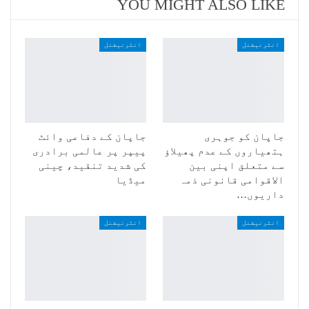
YOU MIGHT ALSO LIKE
انٹرنیشنل
انٹرنیشنل
جاپان کو جوہری
جاپان کے دفاعی وائٹ
ہتھیاروں کے عدم پھیلاؤ
پیپر پر عالمی برادری
سے متعلق اپنی بین
کی شدید تنقید، چینی
الاقوامی قانونی ذمہ
میڈیا
داریوں…
انٹرنیشنل
انٹرنیشنل