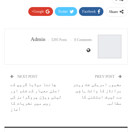
Google+
Twitter
Facebook
Share
Pinterest
WhatsApp
ReddIt
Email
Admin
5295 Posts
0 Comments
NEXT POST
PREV POST
مشہور امریکی فٹ ویئر
چائنا میڈیا گروپ کے
برانڈز کا وائٹ ہاؤس
اعلیٰ معیار کے فلم اور
سے ٹیرف استثنیٰ کا
ٹیلی ویژن پروگرامز کی
مطالبہ
روس میں نشریات کا
آغاز