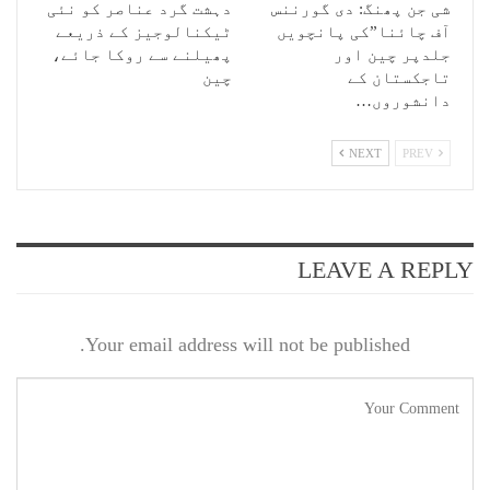
شی جن پھنگ: دی گورننس
دہشت گرد عناصر کو نئی
آف چائنا”کی پانچویں
ٹیکنالوجیز کے ذریعے
جلدپر چین اور
پھیلنے سے روکا جائے،
تاجکستان کے
چین
دانشوروں…
NEXT
PREV
LEAVE A REPLY
Your email address will not be published.