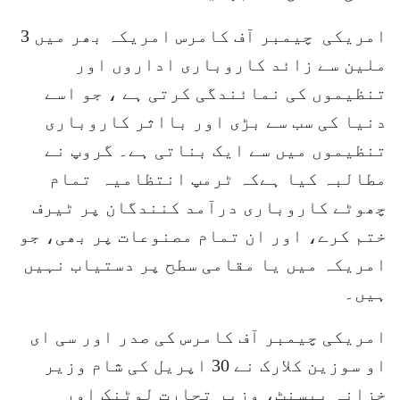
امریکی چیمبر آف کامرس امریکہ بھر میں 3
ملین سے زائد کاروباری اداروں اور
تنظیموں کی نمائندگی کرتی ہے ، جو اسے
دنیا کی سب سے بڑی اور بااثر کاروباری
تنظیموں میں سے ایک بناتی ہے۔ گروپ نے
مطالبہ کیا ہےکہ ٹرمپ انتظامیہ تمام
چھوٹے کاروباری درآمد کنندگان پر ٹیرف
ختم کرے، اور ان تمام مصنوعات پر بھی، جو
امریکہ میں یا مقامی سطح پر دستیاب نہیں
ہیں۔
امریکی چیمبر آف کامرس کی صدر اور سی ای
او سوزین کلارک نے 30 اپریل کی شام وزیر
خزانہ بیسنٹ، وزیر تجارت لوٹنک اور