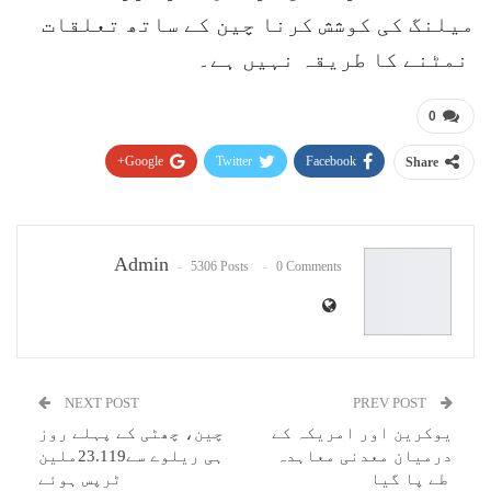
میلنگ کی کوشش کرنا چین کے ساتھ تعلقات
نمٹنے کا طریقہ نہیں ہے۔
0
Google+
Twitter
Facebook
Share
Pinterest
WhatsApp
ReddIt
Email
Admin
5306 Posts
0 Comments
NEXT POST
PREV POST
یوکرین اور امریکہ کے
چین، چھٹی کے پہلے روز
درمیان معدنی معاہدہ
ہی ریلوے سے23.119ملین
طے پا گیا
ٹرپس ہوئے