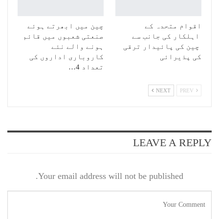
اقوام متحدہ کے
چین میں ابھرتے ہوئے
اہلکار کی جانب سے
صنعتی شعبوں میں قائم
چین کی پائیدار ترقی
ہونے والے نئے
کی پذیرائی
کاروباری اداروں کی
تعداد 4…
NEXT
PREV
LEAVE A REPLY
Your email address will not be published.