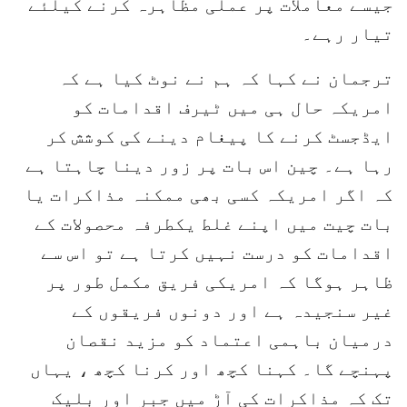
جیسے معاملات پر عملی مظاہرہ کرنے کیلئے
تیار رہے۔
ترجمان نے کہا کہ ہم نے نوٹ کیا ہے کہ
امریکہ حال ہی میں ٹیرف اقدامات کو
ایڈجسٹ کرنے کا پیغام دینے کی کوشش کر
رہا ہے۔ چین اس بات پر زور دینا چاہتا ہے
کہ اگر امریکہ کسی بھی ممکنہ مذاکرات یا
بات چیت میں اپنے غلط یکطرفہ محصولات کے
اقدامات کو درست نہیں کرتا ہے تو اس سے
ظاہر ہوگا کہ امریکی فریق مکمل طور پر
غیر سنجیدہ ہے اور دونوں فریقوں کے
درمیان باہمی اعتماد کو مزید نقصان
پہنچے گا۔ کہنا کچھ اور کرنا کچھ ، یہاں
تک کہ مذاکرات کی آڑ میں جبر اور بلیک