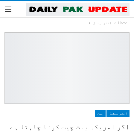
Home
انٹرنیشنل
انٹرنیشنل
چین
اگر امریکہ بات چیت کرنا چاہتا ہے