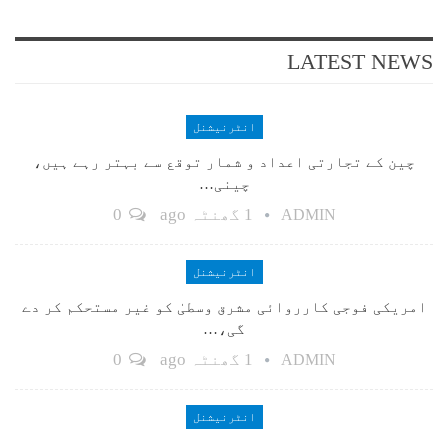
LATEST NEWS
انٹرنیشنل
چین کے تجارتی اعداد و شمار توقع سے بہتر رہے ہیں،
چینی…
1 گھنٹہ ago
0
ADMIN
انٹرنیشنل
امریکی فوجی کارروائی مشرق وسطیٰ کو غیر مستحکم کر دے
گی،…
1 گھنٹہ ago
0
ADMIN
انٹرنیشنل