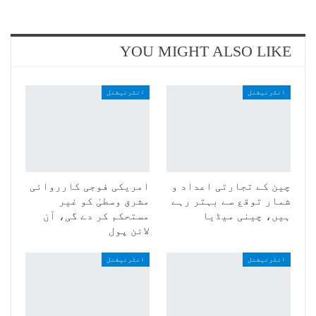
YOU MIGHT ALSO LIKE
انٹرنیشنل
انٹرنیشنل
چین کے تجارتی اعداد و
امریکی فوجی کارروائی
شمار توقع سے بہتر رہے
مشرق وسطیٰ کو غیر
ہیں، چینی میڈیا
مستحکم کر دے گی، آن
لائن پول
انٹرنیشنل
انٹرنیشنل