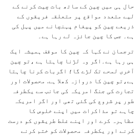
حال ہی میں چین کے ساتھ بات چیت کرنے کے
لیے متعدد مواقع پر متعلقہ فریقوں کے
ذریعے چین کو پیغام پہنچانے میں پہل کی
ہے۔ جس کا چین جائزہ لے رہا ہے۔
ترجمان نے کہا کہ چین کا موقف ہمیشہ ایک
ہی رہا ہے۔اگر وہ لڑنا چاہتا ہے ،تو چین
آخری لمحے تک لڑے گا؛ اگربات کرنا چاہتا
ہے،تو چین کا دروازہ کھلا ہے. محصولات اور
تجارت کی جنگ امریکہ کی جانب سے یکطرفہ
طور پر شروع کی گئی تھی اور اگر امریکہ
چاہے تو مذاکرات میں اپنے خلوص کا
مظاہرہ کرے اور اپنے غلط طریقوں کو درست
کرنے اور یکطرفہ محصولات کو ختم کرنے